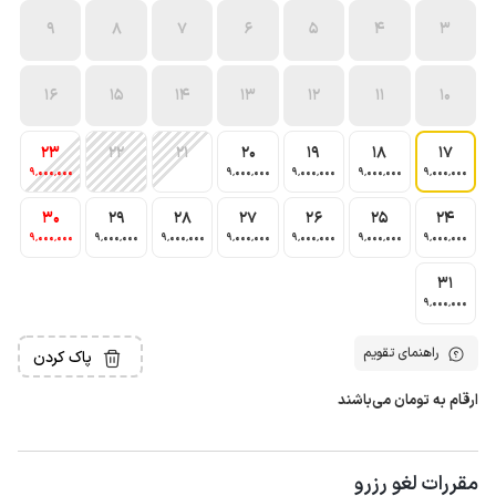
9
8
7
6
5
4
3
16
15
14
13
12
11
10
23
22
21
20
19
18
17
9٬000٬000
9٬000٬000
9٬000٬000
9٬000٬000
9٬000٬000
30
29
28
27
26
25
24
9٬000٬000
9٬000٬000
9٬000٬000
9٬000٬000
9٬000٬000
9٬000٬000
9٬000٬000
31
9٬000٬000
راهنمای تقویم
پاک کردن
ارقام به تومان می‌باشند
مقررات لغو رزرو