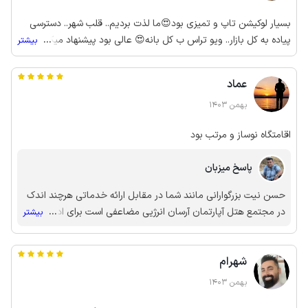
بسیار لوکیشن تاپ و تمیزی بود😍ما لذت بردیم.. قلب شهر.. دسترسی
پیاده به کل بازار.. ویو تراس ب کل بانه😍 عالی بود پیشنهاد میکنیم ب
...
بیشتر
همه👌🏿
عماد
بهمن 1403
اقامتگاه نوساز و مرتب بود
پاسخ میزبان
حسن نیت بزرگوارانی مانند شما در مقابل ارائه خدماتی هرچند اندک
در مجتمع هتل آپارتمان آرسان انرژیی مضاعفی است برای ادامه
...
بیشتر
راهمان و هرچه بهتر کردن برنامه هایمان در آینده. با تشکر از لطف و
محبت شما به امید دیدار دوباره مدیریت هتل آپارتمان آرسان
شهرام
بهمن 1403