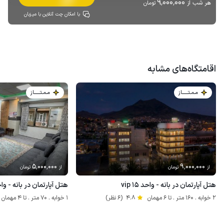
9٬000٬000
هر شب از
تومان
با امکان چت آنلاین با میزبان
اقامتگاه‌های مشابه
مـمـتــــــاز
مـمـتــــــاز
5٬000٬000
9٬000٬000
از
تومان
از
تومان
هتل آپارتمان در بانه - واحد vip ۱۵
هتل آپارتمان در بانه - واحد ۱۲ 
2 خوابه . 160 متر . تا 6 مهمان
4.8
(6 نظر)
1 خوابه . 70 متر . تا 4 مهمان