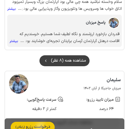
سلام وخسته نباشید همه چی عالی بود اپارتمان بزرگ وبسیار تمیزبود
اتاق خواب ها وسرویس ها وتلویزیون وگاز وپذیرایی عالی بودن درکل
...
بیشتر
همه چی عالی بود بااینکه من تصادف کرده بودم ودیر رسیدم هتل ولی
پاسخ میزبان
برخورد میزبان عالی بود بود وجویای حالم بود ممنون بابت همه چی
قدردان بازخورد ارزشمند و نگاه لطیف شما هستیم. خرسندیم که
اقامت درهتل آپارتمان آرسان برایتان تجربه‌ای خوشایند بود.
...
بیشتر
آرزومندیم در دیدارهای آینده، لحظاتی دل‌انگیزتر رقم بزنیم ✨
مشاهده همه (8 نظر)
سلیمان
میزبان جاجیگا از آبان 1402
میزان تایید رزرو:
سرعت پاسخ‌گویی:
64 درصد
کمتر از 2 دقیقه
مشاهده حساب کاربری میزبان
درخواست رزرو
(رایگان)