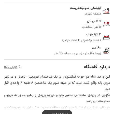
آپارتمان، سوئیت دربست
منطقه شهری
تا 5 مهمان
5 نفر استاندارد
2 اتاق‌خواب
1 تخت یک‌نفره و 2 تخت دونفره
160 متر
زیربنا 160 متر - زمین و محوطه 160 متر
درباره اقامتگاه
گزارش خطا
این واحد مبله دو خوابه آسانسوردار در یک ساختمان تفریحی - تجاری و در شهر
مرزی بانه واقع شده است که در طبقه سوم یک ساختمان 6 طبقه 6 واحدی قرار
دارد.
نگهبان در ورودی ساختمان حضور دارد و دروازه ورودی و راهرو مجهز به دوربین
مداربسته می باشد.
مهمانان عزیز می توانند با طی کردن مسافت حدود 200 متری به سوپرمارکت و
نانوایی دسترسی داشته و مایحتاج روزانه خود را تامین نمایند.
مشاهده همه