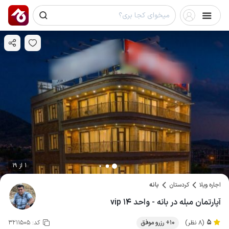
1 از 19
اجاره ویلا
کردستان
بانه
آپارتمان مبله در بانه - واحد ۱۴ vip
5
(8 نظر)
10+ رزرو موفق
کد:
3211505