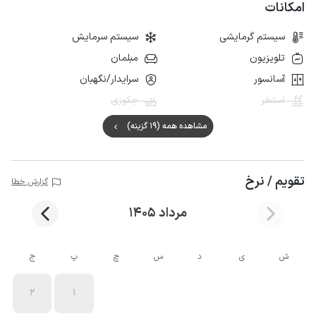
امکانات
سیستم گرمایشی
سیستم سرمایش
تلویزیون
مبلمان
آسانسور
سرایدار/نگهبان
استخر
جکوزی
مشاهده همه (19 گزینه)
تقویم / نرخ
گزارش خطا
مرداد 1405
ش
ی
د
س
چ
پ
ج
2
1