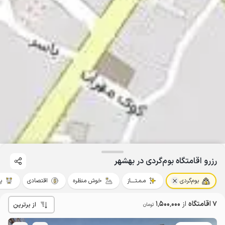
رزرو اقامتگاه بوم‌گردی در بهشهر
بوم‌گردی
مـمـتــــاز
خوش منظره
اقتصادی
پ
7 اقامتگاه
از
1٬500٬000
از برترین
تومان