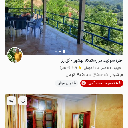
اجاره سوئیت در رستمکلا بهشهر - گل رز
1 خوابه . 100 متر . تا 10 مهمان
3.9
(3 نظر)
هر شب از
4٬500٬000
4٬050٬000
تومان
10% تخفیف لحظه آخری
5+ رزرو موفق