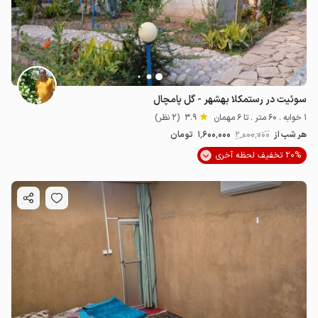
سوئیت در رستمکلا بهشهر - گل پامچال
1 خوابه . 60 متر . تا 6 مهمان
3.9
(2 نظر)
هر شب از
2٬000٬000
1٬600٬000
تومان
20% تخفیف لحظه آخری