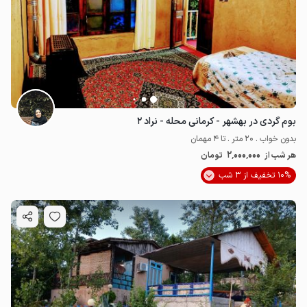
بوم گردی در بهشهر - کرمانی محله - نراد ۲
بدون خواب . 20 متر . تا 4 مهمان
2٬000٬000
هر شب از
تومان
10% تخفیف از 3 شب