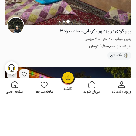
بوم گردی در بهشهر - کرمانی محله - نراد ۳
بدون خواب . 20 متر . تا 4 مهمان
1٬500٬000
هر شب از
تومان
اقتصادی
OpenStreetMap
©
نقشه
ورود / ثبت‌نام
میزبان شوید
علاقه‌مندی‌ها
صفحه اصلی