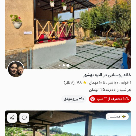
خانه روستایی در التپه بهشهر
1 خوابه . 100 متر . تا 10 مهمان
4.9
(8 نظر)
1٬500٬000
هر شب از
تومان
10% تخفیف از 3 شب
10+ رزرو موفق
2
میلیون ت
مـمـتــــــاز