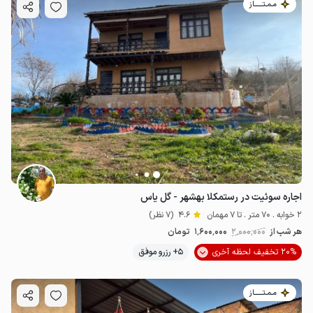
مـمـتــــــاز
اجاره سوئیت در رستمکلا بهشهر - گل یاس
2 خوابه . 70 متر . تا 7 مهمان
4.6
(7 نظر)
هر شب از
2٬000٬000
1٬600٬000
تومان
20% تخفیف لحظه آخری
5+ رزرو موفق
مـمـتــــــاز