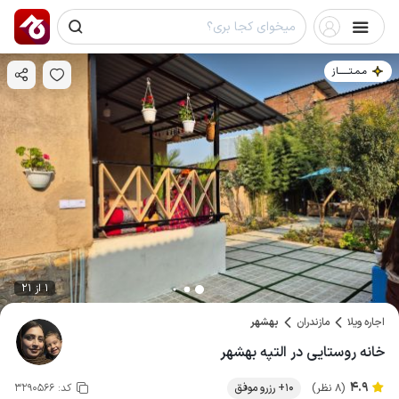
مـمـتــــــاز
1 از 21
اجاره ویلا
مازندران
بهشهر
خانه روستایی در التپه بهشهر
4.9
(8 نظر)
10+ رزرو موفق
کد:
3290566