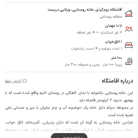
اقامتگاه بوم‌گردی، خانه روستایی، ویلایی دربست
منطقه روستایی
تا 10 مهمان
6 نفر استاندارد + 4 نفر اضافه
1 اتاق‌خواب
1 تخت دونفره و 4 دست رختخواب
100 متر
زیربنا 100 متر - زمین و محوطه 300 متر
درباره اقامتگاه
گزارش خطا
این خانه روستایی یکخوابه با نمای کاهگلی در روستای التپه واقع شده است که با
بهشهر حدود 2 کیلومتر فاصله دارد.
در محوطه حیاط دلباز خانه یک حوضچه آب و چتر سایبان با میز و صندلی باغی
تعبیه شده است.
طراحی خانه روستایی به گونه ای است که دارای پذیرایی، آشپزخانه، اتاق خواب،
حمام و سرویس فرنگی با ایرانی می باشد و یک سرویس ایرانی هم در محوطه
حیاط قرار دارد.
مشاهده همه