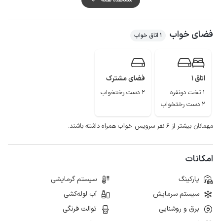
محوطه حیاط خانه از چهار طرف با دیوار محصور شده است.
مهمانان گرامی برای تهیه مایحتاج روزانه خود می توانند از سوپرمارکت و نانوایی در
فضای خواب
فاصله حدود 100 متری از خانه استفاده نمایند.
1 اتاق خواب
کیفیت پوشش شبکه تلفن همراه برای دو اپراتور ایرانسل و همراه اول در مکالمه
خوب و دسترسی به اینترنت به صورت 4g است.
اتاق 1
فضای مشترک
1 تخت دونفره
2 دست رختخواب
2 دست رختخواب
مهمانان بیشتر از ۶ نفر سرویس خواب همراه داشته باشند.
امکانات
پارکینگ
سیستم گرمایشی
سیستم سرمایش
آب لوله‌کشی
برق و روشنایی
توالت فرنگی