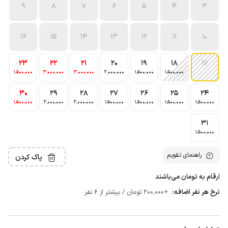
9
8
7
6
5
4
3
16
15
14
13
12
11
10
23
22
21
20
19
18
17
1٬500٬000
3٬000٬000
3٬000٬000
2٬000٬000
1٬500٬000
1٬500٬000
30
29
28
27
26
25
24
1٬500٬000
2٬000٬000
2٬000٬000
1٬500٬000
1٬500٬000
1٬500٬000
1٬500٬000
31
1٬500٬000
راهنمای تقویم
پاک کردن
ارقام به تومان می‌باشند
نرخ هر نفر اضافه:
+200٬000 تومان / بیشتر از 6 نفر