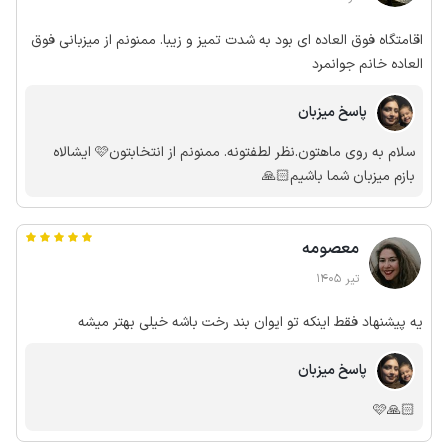
اقامتگاه فوق العاده ای بود به شدت تمیز و زیبا. ممنونم از میزبانی فوق
العاده خانم جوانمرد
پاسخ میزبان
سلام به روی ماهتون.نظر لطفتونه. ممنونم از انتخابتون🩷 ایشالاه
بازم میزبان شما باشیم🙏🏻
معصومه
تیر 1405
یه پیشنهاد فقط اینکه تو ایوان بند رخت باشه خیلی بهتر میشه
پاسخ میزبان
🙏🏻🩷