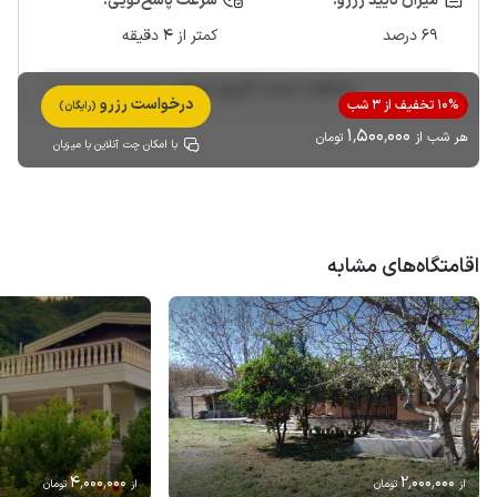
میزان تایید رزرو:
سرعت پاسخ‌گویی:
69 درصد
کمتر از 4 دقیقه
مشاهده حساب کاربری میزبان
درخواست رزرو
10% تخفیف از 3 شب
(رایگان)
1٬500٬000
هر شب از
تومان
با امکان چت آنلاین با میزبان
اقامتگاه‌های مشابه
4٬000٬000
2٬000٬000
از
تومان
از
تومان