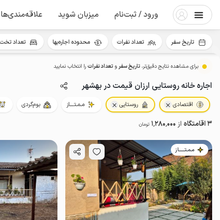
ورود / ثبت‌نام
میزبان شوید
علاقه‌مندی‌ها
تاریخ سفر
تعداد نفرات
محدوده اجاره‌بها
تعداد تخت 
برای مشاهده نتایج دقیق‌تر،
تاریخ سفر
و
تعداد نفرات
را انتخاب نمایید
اجاره خانه روستایی ارزان قیمت در بهشهر
اقتصادی
روستایی
مـمـتــــاز
بوم‌گردی
3 اقامتگاه
از
1٬280٬000
تومان
مـمـتــــــاز