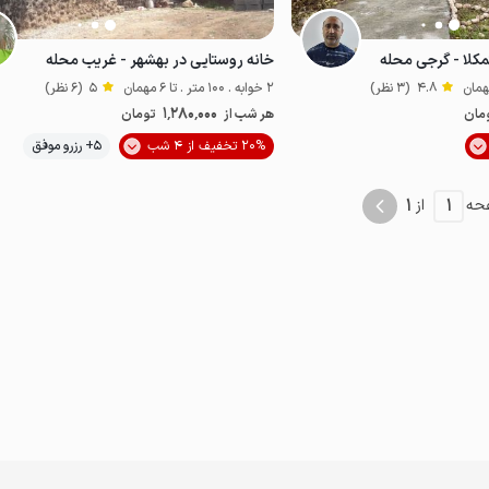
مکلا - گرجی محله
خانه روستایی در بهشهر - غریب محله
4.8
(3 نظر)
2 خوابه . 100 متر . تا 6 مهمان
5
(6 نظر)
1٬280٬000
مان
هر شب از
تومان
موقعیت در نقشه
20% تخفیف از 4 شب
5+ رزرو موفق
اقتصادی
پت‌نواز
1
1
حه
از