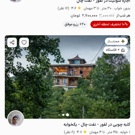
اجاره سوئیت در لفور - نفت چال
بدون خواب . 30 متر . تا 3 مهمان
4.6
(16 نظر)
هر شب از
3٬000٬000
2٬700٬000
تومان
10% تخفیف لحظه آخری
20+ رزرو موفق
مـمـتــــــاز
2 اقامتگاه
کلبه چوبی در لفور - نفت چال - یکخوابه
1 خوابه . 45 متر . تا 4 مهمان
4.7
(8 نظر)