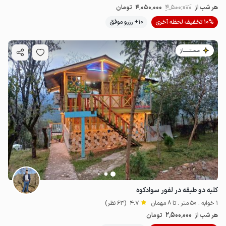
هر شب از
4٬500٬000
4٬050٬000
تومان
10% تخفیف لحظه آخری
10+ رزرو موفق
مـمـتــــــاز
کلبه دو طبقه در لفور سوادکوه
1 خوابه . 50 متر . تا 8 مهمان
4.7
(63 نظر)
2٬500٬000
هر شب از
تومان