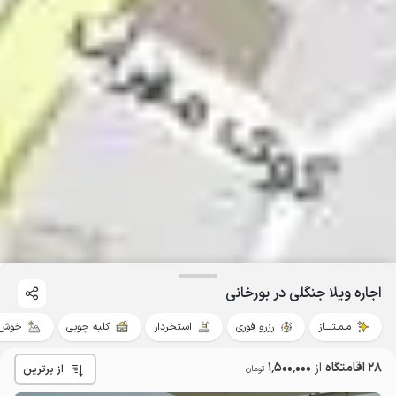
اجاره ویلا جنگلی در بورخانی
مـمـتــــاز
رزرو فوری
استخردار
کلبه چوبی
خوش 
28 اقامتگاه
از
1٬500٬000
از برترین
تومان