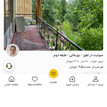
سوئیت در لفور - بورخانی - طبقه دوم
بدون خواب . 80 متر . تا 12 مهمان
2٬500٬000
هر شب از
تومان
خوش منظره
OpenStreetMap
©
نقشه
ورود / ثبت‌نام
میزبان شوید
علاقه‌مندی‌ها
صفحه اصلی