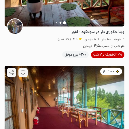
ویلا جکوزی دار در سوادکوه - لفور
2 خوابه . 100 متر . تا 8 مهمان
4.9
(176 نظر)
4٬500٬000
هر شب از
تومان
10% تخفیف از 7 شب
200+ رزرو موفق
مـمـتــــــاز