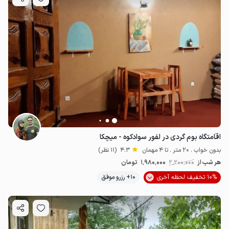
اقامتگاه بوم گردی در لفور سوادکوه - میچکا
بدون خواب . 20 متر . تا 4 مهمان
4.3
(11 نظر)
هر شب از
2٬200٬000
1٬980٬000
تومان
10% تخفیف لحظه آخری
10+ رزرو موفق