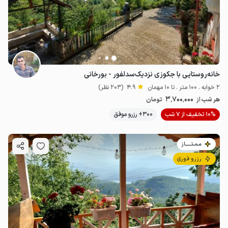
خانه‌روستایی با جکوزی‌ نزدیک‌سدلفور - بورخانی
2 خوابه . 100 متر . تا 10 مهمان
4.9
(203 نظر)
3٬700٬000
هر شب از
تومان
10% تخفیف از 7 شب
300+ رزرو موفق
مـمـتــــــاز
رزرو فوری
2.5
میلیون ت
4.9