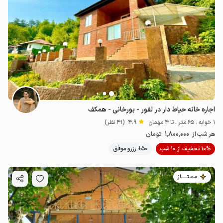
اجاره خانه حیاط دار در لفور - بورخانی - همکف
1 خوابه . 65 متر . تا 4 مهمان
4.9
(41 نظر)
1٬800٬000
هر شب از
تومان
10% تخفیف از 10 شب
50+ رزرو موفق
مـمـتــــــاز