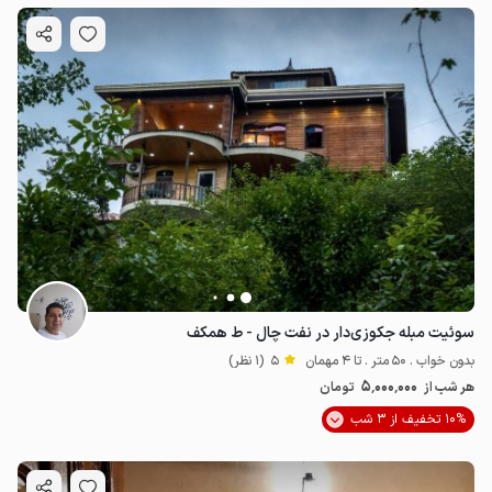
سوئیت مبله جکوزی‌دار در نفت چال - ط همکف
بدون خواب . 50 متر . تا 4 مهمان
5
(1 نظر)
5٬000٬000
هر شب از
تومان
10% تخفیف از 3 شب