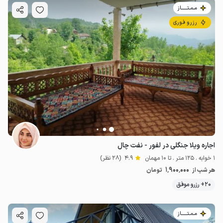
مـمـتــــــاز
رزرو فوری
اجاره ویلا جنگلی در لفور - نفت چال
1 خوابه . 125 متر . تا 10 مهمان
4.9
(28 نظر)
1٬900٬000
هر شب از
تومان
20+ رزرو موفق
مـمـتــــــاز