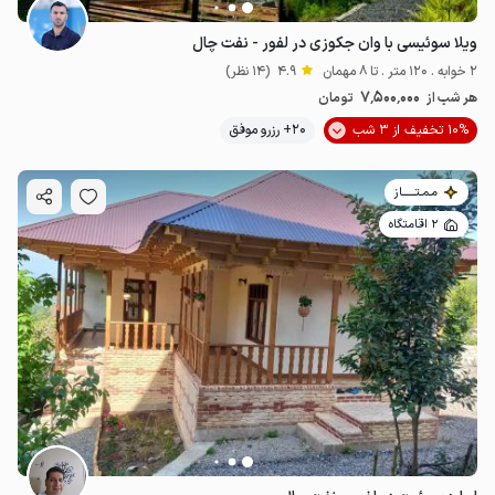
ویلا سوئیسی با وان جکوزی در لفور - نفت چال
2 خوابه . 120 متر . تا 8 مهمان
4.9
(14 نظر)
7٬500٬000
هر شب از
تومان
10% تخفیف از 3 شب
20+ رزرو موفق
مـمـتــــــاز
2 اقامتگاه