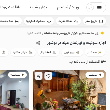
ورود / ثبت‌نام
میزبان شوید
علاقه‌مندی‌ها
تاریخ سفر
تعداد نفرات
محدوده اجاره‌بها
تعداد تخت 
برای مشاهده نتایج دقیق‌تر،
تاریخ سفر
و
تعداد نفرات
را انتخاب نمایید
اجاره سوئیت و آپارتمان مبله در بوشهر
مـمـتــــاز
رزرو فوری
استخردار
خوش منظره
167 اقامتگاه
از
550٬000
تومان
مـمـتــــــاز
مـمـتــــــاز