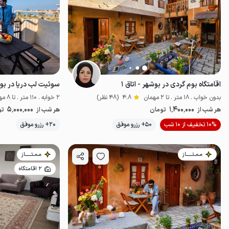
اقامتگاه بوم گردی در بوشهر - اتاق ۱
سوئیت لب دریا در بو
بدون خواب . 18 متر . تا 2 مهمان
4.8
(48 نظر)
2 خوابه . 110 متر . تا 8 مهمان
5٬000٬000
1٬400٬000
هر شب از
تومان
هر شب از
تو
10% تخفیف از 10 شب
50+ رزرو موفق
20+ رزرو موفق
اقتصادی
خاص
مـمـتــــــاز
مـمـتــــــاز
2 اقامتگاه