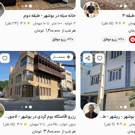
بقه ۳
خانه مبله در بوشهر - طبقه دوم
4.8
(15 نظر)
2 خوابه . 100 متر . تا 10 مهمان
4.7
(24 نظر)
1٬200٬000
مان
هر شب از
تومان
موقعیت در نقشه
20+ رزرو موفق
20+ رزرو موفق
خوش غذا
اقتصادی
مـمـتــــــاز
اجاره آپارتمان مبله در بوشهر - ریشهر - طبقه ۳
رزرو اقامتگاه بوم گردی در بوشهر - لاجورد ۱
4.9
(9 نظر)
بدون خواب . 65 متر . تا 7 مهمان
4.7
(15 نظر)
3٬800٬000
مان
هر شب از
تومان