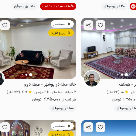
موقعیت در نقشه
موقعیت در نقشه
20+ رزرو موفق
10% تخفیف از 10 شب
50+ رزرو موفق
مـمـتــــــاز
رزرو فوری
ر - همکف
خانه مبله در بوشهر - طبقه دوم
5
(64 نظر)
2 خوابه . 100 متر . تا 6 مهمان
4.9
(73 نظر)
2٬350٬000
1٬350٬0
تومان
هر شب از
تومان
موقعیت در نقشه
 موفق
100+ رزرو موفق
اقتصادی
مـمـتــــــاز
رزرو فوری