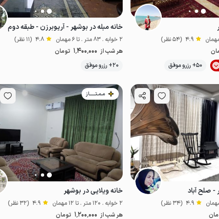
خانه مبله در بوشهر - آریوبرزن - طبقه دوم
4.9
(54 نظر)
2 خوابه . 83 متر . تا 6 مهمان
4.8
(11 نظر)
1٬400٬000
ان
هر شب از
تومان
موقعیت در نقشه
50+ رزرو موفق
20+ رزرو موفق
ا
اقتصادی
مـمـتــــــاز
- صلح آباد
خانه ویلایی در بوشهر
4.9
(34 نظر)
2 خوابه . 120 متر . تا 12 مهمان
4.9
(32 نظر)
1٬200٬000
مان
هر شب از
تومان