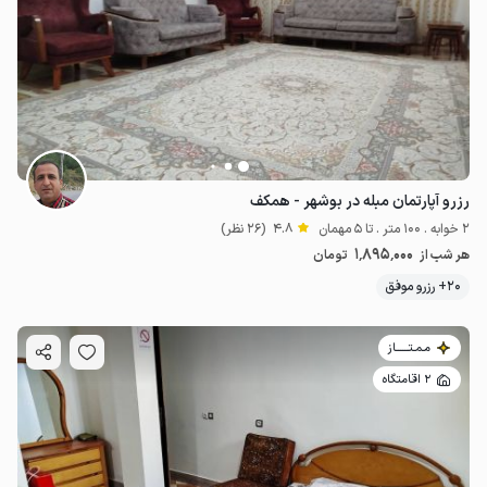
رزرو آپارتمان مبله در بوشهر - همکف
2 خوابه . 100 متر . تا 5 مهمان
4.8
(26 نظر)
1٬895٬000
هر شب از
تومان
20+ رزرو موفق
مـمـتــــــاز
2 اقامتگاه