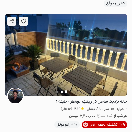
5+ رزرو موفق
خانه نزدیک ساحل در ریشهر بوشهر - طبقه ۲
2 خوابه . 115 متر . تا 8 مهمان
4.3
(16 نظر)
هر شب از
3٬000٬000
2٬400٬000
تومان
20% تخفیف لحظه آخری
20+ رزرو موفق