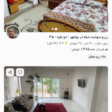
رزرو سوئیت مبله در بوشهر - دو نفره - ط۳
بدون خواب . 30 متر . تا 2 مهمان
4.9
(36 نظر)
1٬385٬000
هر شب از
تومان
50+ رزرو موفق
1.39
میلیون ت
4.9