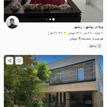
ویلا در بوشهر - ریشهر
2 خوابه . 200 متر . تا 14 مهمان
4.6
(2 نظر)
4٬000٬000
هر شب از
تومان
پت‌نواز