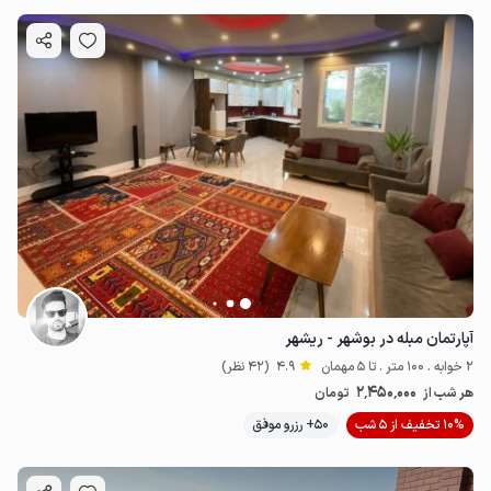
آپارتمان مبله در بوشهر - ریشهر
2 خوابه . 100 متر . تا 5 مهمان
4.9
(42 نظر)
2٬450٬000
هر شب از
تومان
10% تخفیف از 5 شب
50+ رزرو موفق