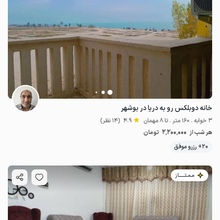
خانه دوبلکس رو به دریا در بوشهر
3 خوابه . 160 متر . تا 8 مهمان
4.9
(14 نظر)
2٬200٬000
هر شب از
تومان
20+ رزرو موفق
مـمـتــــــاز