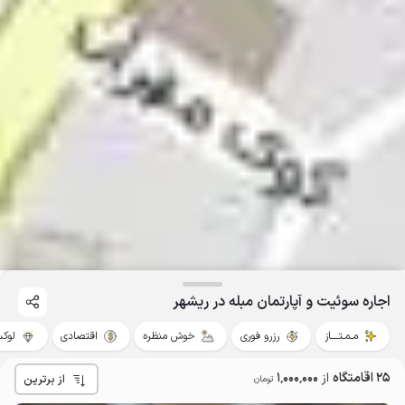
اجاره سوئیت و آپارتمان مبله در ریشهر
مـمـتــــاز
رزرو فوری
خوش منظره
اقتصادی
لوک
25 اقامتگاه
از
1٬000٬000
از برترین
تومان