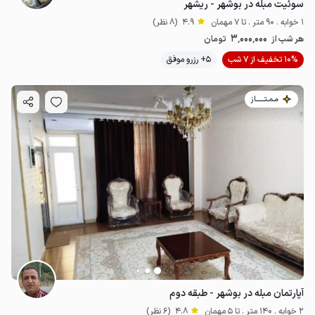
سوئیت مبله در بوشهر - ریشهر
1 خوابه . 90 متر . تا 7 مهمان
4.9
(8 نظر)
3٬000٬000
هر شب از
تومان
10% تخفیف از 7 شب
5+ رزرو موفق
مـمـتــــــاز
آپارتمان مبله در بوشهر - طبقه دوم
2 خوابه . 140 متر . تا 5 مهمان
4.8
(6 نظر)