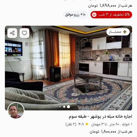
1٬898٬000
هر شب از
تومان
5% تخفیف از 3 شب
10+ رزرو موفق
مـمـتــــــاز
اجاره خانه مبله در بوشهر - طبقه سوم
1 خوابه . 80 متر . تا 3 مهمان
4.8
(2 نظر)
1٬800٬000
هر شب از
تومان