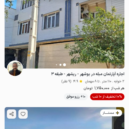
اجاره آپارتمان مبله در بوشهر - ریشهر - طبقه ۳
2 خوابه . 110 متر . تا 8 مهمان
4.9
(9 نظر)
1٬750٬000
هر شب از
تومان
10% تخفیف از 10 شب
10+ رزرو موفق
مـمـتــــــاز