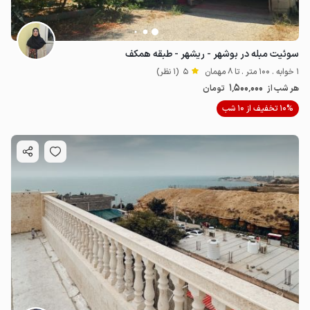
سوئیت مبله در بوشهر - ریشهر - طبقه همکف
1 خوابه . 100 متر . تا 8 مهمان
5
(1 نظر)
1٬500٬000
هر شب از
تومان
10% تخفیف از 10 شب