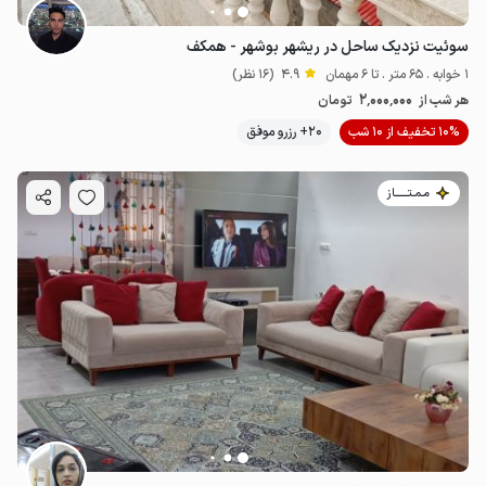
سوئیت نزدیک ساحل در ریشهر بوشهر - همکف
1 خوابه . 65 متر . تا 6 مهمان
4.9
(16 نظر)
2٬000٬000
هر شب از
تومان
10% تخفیف از 10 شب
20+ رزرو موفق
مـمـتــــــاز