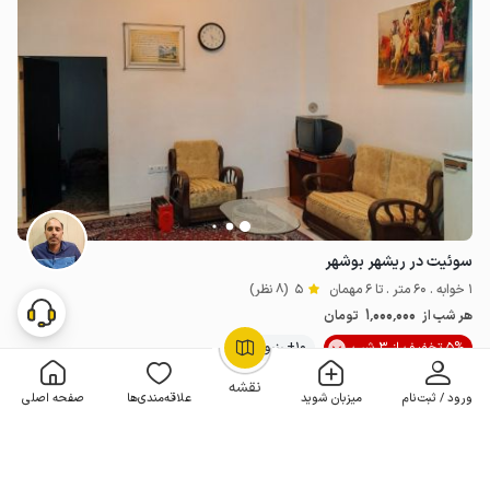
سوئیت در ریشهر بوشهر
1 خوابه . 60 متر . تا 6 مهمان
5
(8 نظر)
1٬000٬000
هر شب از
تومان
5% تخفیف از 3 شب
10+ رزرو موفق
OpenStreetMap
©
نقشه
ورود / ثبت‌نام
میزبان شوید
علاقه‌مندی‌ها
صفحه اصلی