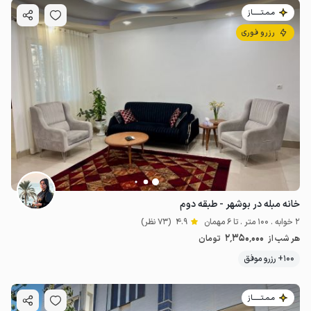
مـمـتــــــاز
رزرو فوری
خانه مبله در بوشهر - طبقه دوم
2 خوابه . 100 متر . تا 6 مهمان
4.9
(73 نظر)
2٬350٬000
هر شب از
تومان
100+ رزرو موفق
مـمـتــــــاز