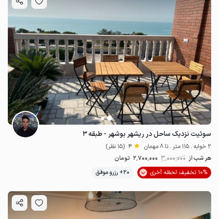
سوئیت نزدیک ساحل در ریشهر بوشهر - طبقه ۳
2 خوابه . 115 متر . تا 8 مهمان
4
(15 نظر)
هر شب از
3٬000٬000
2٬700٬000
تومان
10% تخفیف لحظه آخری
20+ رزرو موفق