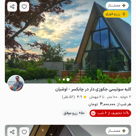
مـمـتــــــاز
رزرو فوری
کلبه سوئیسی جکوزی دار در چابکسر - اوشیان
2 خوابه . 100 متر . تا 6 مهمان
4.9
(52 نظر)
4٬000٬000
هر شب از
تومان
10% تخفیف از 6 شب
50+ رزرو موفق
مـمـتــــــاز