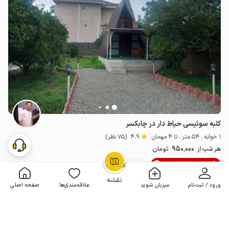
کلبه سوئیسی حیاط دار در چابکسر
1 خوابه . 54 متر . تا 4 مهمان
4.9
(75 نظر)
950٬000
هر شب از
تومان
10% تخفیف از 6 شب
100+ رزرو موفق
OpenStreetMap
©
نقشه
ورود / ثبت‌نام
میزبان شوید
علاقه‌مندی‌ها
صفحه اصلی
مـمـتــــــاز
رزرو فوری