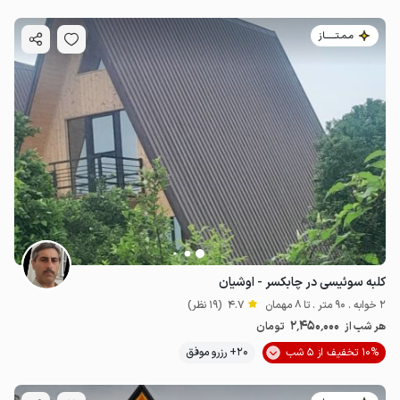
مـمـتــــــاز
کلبه سوئیسی در چابکسر - اوشیان
2 خوابه . 90 متر . تا 8 مهمان
4.7
(19 نظر)
2٬450٬000
هر شب از
تومان
10% تخفیف از 5 شب
20+ رزرو موفق