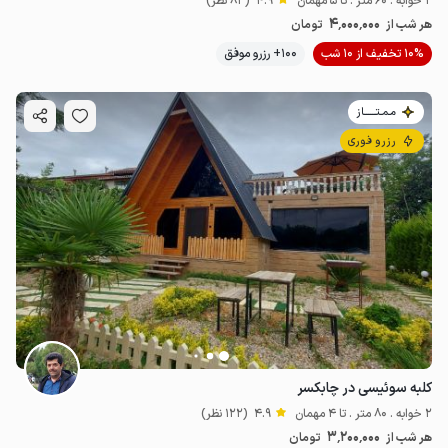
2 خوابه . 60 متر . تا 5 مهمان
4.9
(83 نظر)
4٬000٬000
هر شب از
تومان
10% تخفیف از 10 شب
100+ رزرو موفق
مـمـتــــــاز
رزرو فوری
کلبه سوئیسی در چابکسر
2 خوابه . 80 متر . تا 4 مهمان
4.9
(122 نظر)
3٬200٬000
هر شب از
تومان