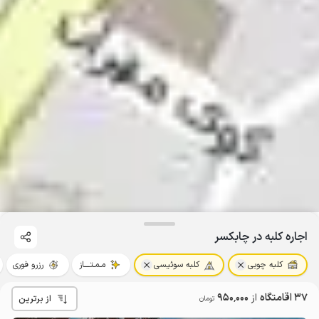
اجاره کلبه در چابکسر
کلبه چوبی
کلبه سوئیسی
مـمـتــــاز
رزرو فوری
37 اقامتگاه
از
950٬000
از برترین
تومان