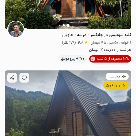
کلبه سوئیسی در چابکسر - مرسه - هاوین
1 خوابه . 50 متر . تا 4 مهمان
4.8
(179 نظر)
2٬000٬000
هر شب از
تومان
10% تخفیف از 5 شب
300+ رزرو موفق
مـمـتــــــاز
رزرو فوری