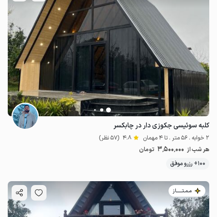
کلبه سوئیسی جکوزی دار در چابکسر
2 خوابه . 56 متر . تا 4 مهمان
4.8
(57 نظر)
3٬500٬000
هر شب از
تومان
100+ رزرو موفق
مـمـتــــــاز