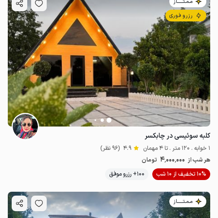
مـمـتــــــاز
رزرو فوری
کلبه سوئیسی در چابکسر
1 خوابه . 120 متر . تا 4 مهمان
4.9
(96 نظر)
4٬000٬000
هر شب از
تومان
10% تخفیف از 10 شب
100+ رزرو موفق
مـمـتــــــاز