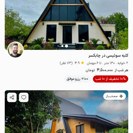
کلبه سوئیسی در چابکسر
2 خوابه . 130 متر . تا 6 مهمان
4.9
(73 نظر)
4٬500٬000
هر شب از
تومان
10% تخفیف از 10 شب
100+ رزرو موفق
مـمـتــــــاز