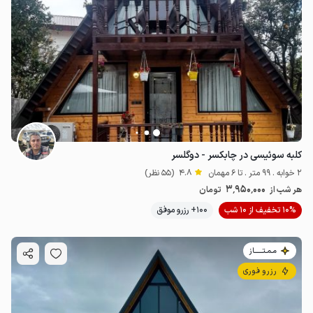
کلبه سوئیسی در چابکسر - دوگلسر
2 خوابه . 99 متر . تا 6 مهمان
4.8
(55 نظر)
3٬950٬000
هر شب از
تومان
10% تخفیف از 10 شب
100+ رزرو موفق
مـمـتــــــاز
رزرو فوری