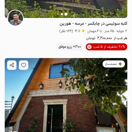
کلبه سوئیسی در چابکسر - مرسه - هورین
2 خوابه . 85 متر . تا 6 مهمان
4.7
(164 نظر)
2٬200٬000
هر شب از
تومان
20% تخفیف از 5 شب
300+ رزرو موفق
مـمـتــــــاز