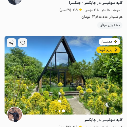
کلبه سوئیسی در چابکسر - جنگسرا
1 خوابه . 50 متر . تا 4 مهمان
4.9
(69 نظر)
3٬800٬000
هر شب از
تومان
100+ رزرو موفق
مـمـتــــــاز
رزرو فوری
کلبه سوئیسی در چابکسر