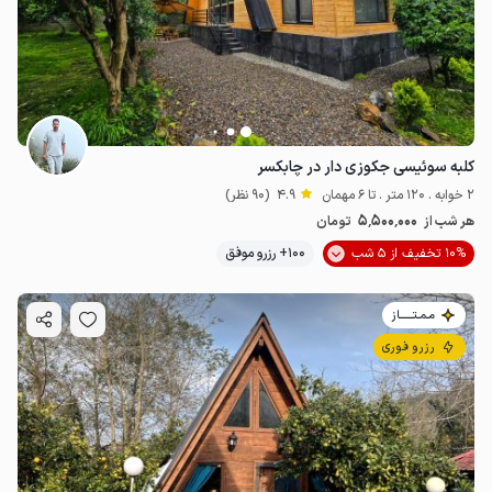
کلبه سوئیسی جکوزی دار در چابکسر
2 خوابه . 120 متر . تا 6 مهمان
4.9
(90 نظر)
5٬500٬000
هر شب از
تومان
10% تخفیف از 5 شب
100+ رزرو موفق
مـمـتــــــاز
رزرو فوری
2.2
میلیون ت
4.7
5.8
میلیون ت
4.7