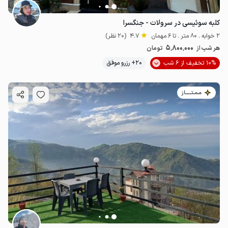
کلبه سوئیسی در سرولات - جنگسرا
2 خوابه . 80 متر . تا 6 مهمان
4.7
(20 نظر)
5٬800٬000
هر شب از
تومان
10% تخفیف از 6 شب
20+ رزرو موفق
مـمـتــــــاز