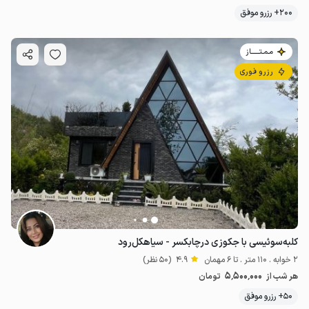
200+ رزرو موفق
مـمـتــــــاز
رزرو فوری
کلبه‌سوئیسی‌ با جکوزی در‌چابکسر - سیاهکل‌رود
2 خوابه . 110 متر . تا 6 مهمان
4.9
(50 نظر)
5٬500٬000
هر شب از
تومان
50+ رزرو موفق