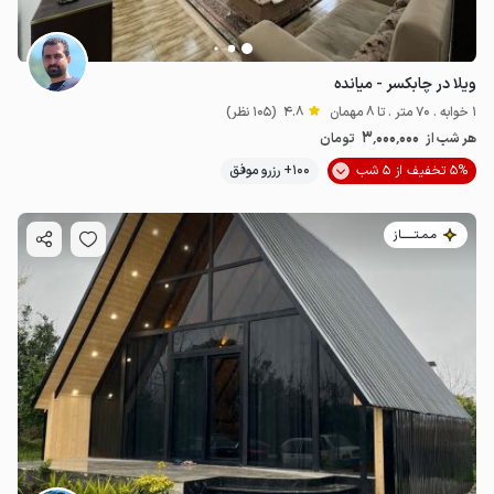
ویلا در چابکسر - میانده
1 خوابه . 70 متر . تا 8 مهمان
4.8
(105 نظر)
3٬000٬000
هر شب از
تومان
5% تخفیف از 5 شب
100+ رزرو موفق
مـمـتــــــاز