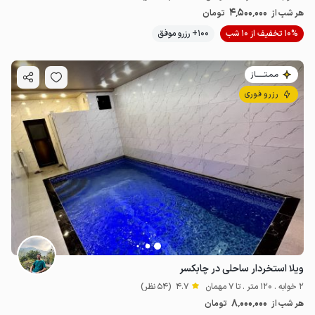
4٬500٬000
هر شب از
تومان
10% تخفیف از 10 شب
100+ رزرو موفق
مـمـتــــــاز
رزرو فوری
ویلا استخردار ساحلی در چابکسر
2 خوابه . 120 متر . تا 7 مهمان
4.7
(54 نظر)
8٬000٬000
هر شب از
تومان