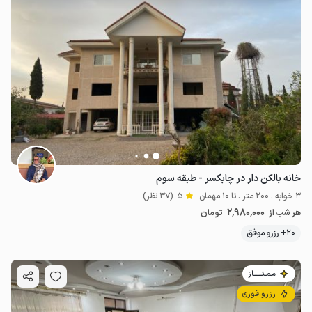
خانه بالکن دار در چابکسر - طبقه سوم
3 خوابه . 200 متر . تا 10 مهمان
5
(37 نظر)
2٬980٬000
هر شب از
تومان
20+ رزرو موفق
مـمـتــــــاز
رزرو فوری