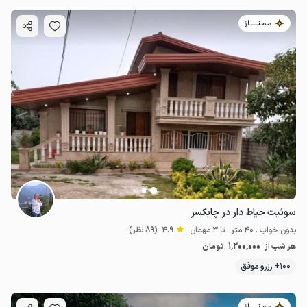
مـمـتــــــاز
سوئیت حیاط دار در چابکسر
بدون خواب . 40 متر . تا 3 مهمان
4.9
(89 نظر)
1٬200٬000
هر شب از
تومان
100+ رزرو موفق
مـمـتــــــاز