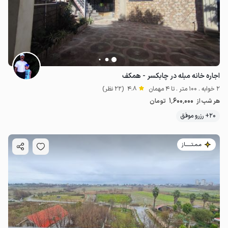
اجاره خانه مبله در چابکسر - همکف
2 خوابه . 100 متر . تا 4 مهمان
4.8
(22 نظر)
1٬600٬000
هر شب از
تومان
20+ رزرو موفق
مـمـتــــــاز
3.6
میلیون ت
5
2.7
میلیون ت
4.7