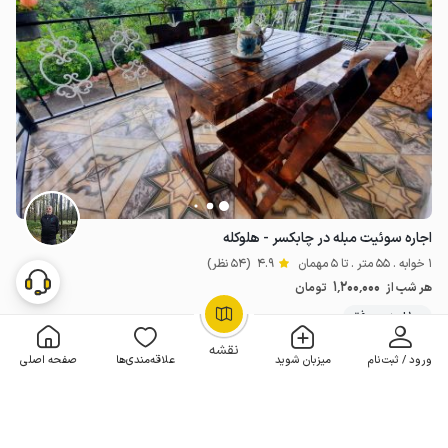
اجاره سوئیت مبله در چابکسر - هلوکله
1 خوابه . 55 متر . تا 5 مهمان
4.9
(54 نظر)
1٬200٬000
هر شب از
تومان
100+ رزرو موفق
OpenStreetMap
©
نقشه
ورود / ثبت‌نام
میزبان شوید
علاقه‌مندی‌ها
صفحه اصلی
مـمـتــــــاز