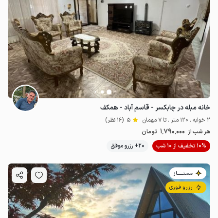
خانه مبله در چابکسر - قاسم آباد - همکف
2 خوابه . 120 متر . تا 7 مهمان
5
(16 نظر)
1٬790٬000
هر شب از
تومان
10% تخفیف از 10 شب
20+ رزرو موفق
مـمـتــــــاز
رزرو فوری