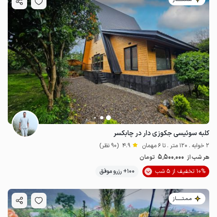
کلبه سوئیسی جکوزی دار در چابکسر
2 خوابه . 120 متر . تا 6 مهمان
4.9
(90 نظر)
5٬500٬000
هر شب از
تومان
10% تخفیف از 5 شب
100+ رزرو موفق
مـمـتــــــاز