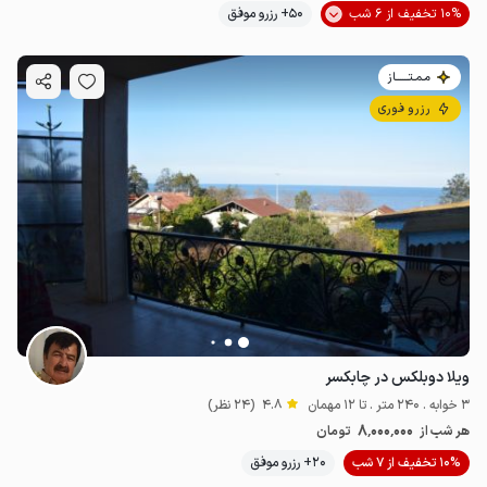
10% تخفیف از 6 شب
50+ رزرو موفق
مـمـتــــــاز
رزرو فوری
ویلا دوبلکس در چابکسر
3 خوابه . 240 متر . تا 12 مهمان
4.8
(24 نظر)
8٬000٬000
هر شب از
تومان
10% تخفیف از 7 شب
20+ رزرو موفق