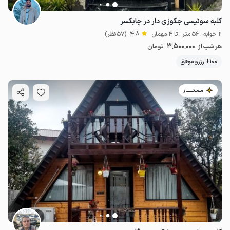
کلبه سوئیسی جکوزی دار در چابکسر
2 خوابه . 56 متر . تا 4 مهمان
4.8
(57 نظر)
3٬500٬000
هر شب از
تومان
100+ رزرو موفق
مـمـتــــــاز