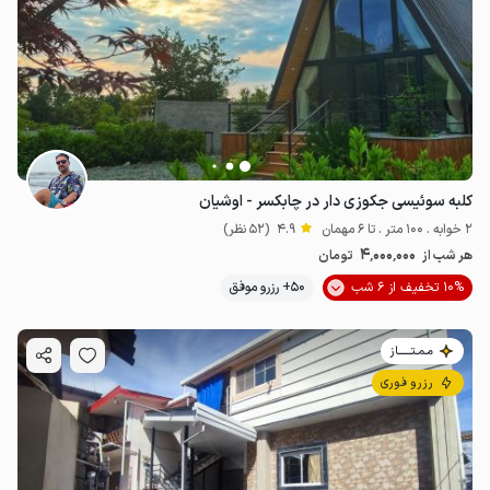
کلبه سوئیسی جکوزی دار در چابکسر - اوشیان
2 خوابه . 100 متر . تا 6 مهمان
4.9
(52 نظر)
4٬000٬000
هر شب از
تومان
10% تخفیف از 6 شب
50+ رزرو موفق
مـمـتــــــاز
رزرو فوری