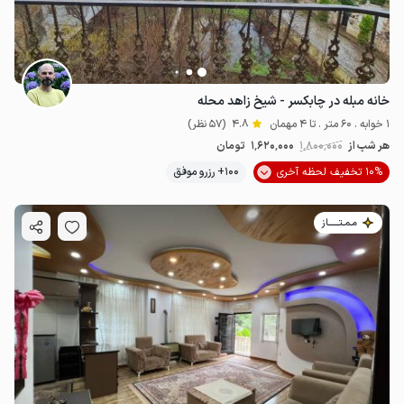
خانه مبله در چابکسر - شیخ زاهد محله
1 خوابه . 60 متر . تا 4 مهمان
4.8
(57 نظر)
هر شب از
1٬800٬000
1٬620٬000
تومان
10% تخفیف لحظه آخری
100+ رزرو موفق
مـمـتــــــاز