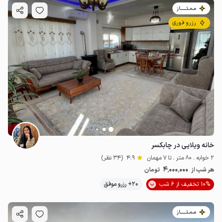
مـمـتــــــاز
رزرو فوری
خانه ویلایی در چابکسر
2 خوابه . 80 متر . تا 7 مهمان
4.9
(34 نظر)
4٬000٬000
هر شب از
تومان
10% تخفیف از 6 شب
20+ رزرو موفق
مـمـتــــــاز