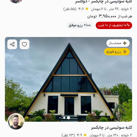
کلبه سوئیسی در چابکسر - دوگلسر
2 خوابه . 99 متر . تا 6 مهمان
4.8
(55 نظر)
3٬950٬000
هر شب از
تومان
10% تخفیف از 10 شب
100+ رزرو موفق
مـمـتــــــاز
رزرو فوری
کلبه سوئیسی در چابکسر
2 خوابه . 130 متر . تا 6 مهمان
4.9
(73 نظر)