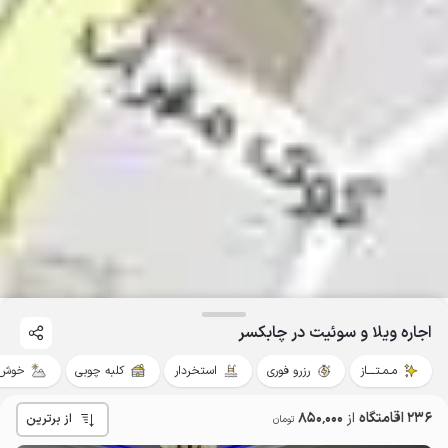
اجاره ویلا و سوئیت در چابکسر
مـمـتــــاز
رزرو فوری
استخردار
کلبه چوبی
خوش 
236 اقامتگاه
از
850٬000
از برترین
تومان