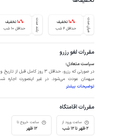
تخفیف‌ها
میان مدت
بلند مدت
10
%
10
%
تخفیف
تخفیف
حداقل 6 شب
حداقل 10 شب
مقررات لغو رزرو
سیاست متعادل:
میهمان عودت می‌شود. در غیر اینصورت اجاره شب اول بعلاوه حداکثر 15 درص
توضیحات بیشتر
مقررات اقامتگاه
ساعت ورود از
ساعت خروج تا
2 ظهر تا 12 شب
12 ظهر