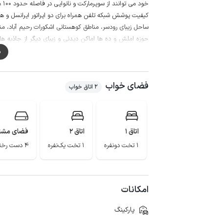
خود می توانند از سوپرمارکت و نانوایی در فاصله حدود 100 متری از خانه استفاده نمایند.
کیفیت پوشش شبکه تلفن همراه برای دو اپراتور ایرانسل و همراه
ساحل زیبای رودسر، مناطق کوهستانی اشکورات رحیم آباد، م
حوزه املش و ده ها اماکن دیدنی و زیبای دیگر از جاذبه ها
خود جلب می کند.
م
فضای خواب
2 اتاق خواب
اتاق 1
اتاق 2
فضای مشت
1 تخت دونفره
1 تخت یک‌نفره
4 دست رختخواب
امکانات
پارکینگ