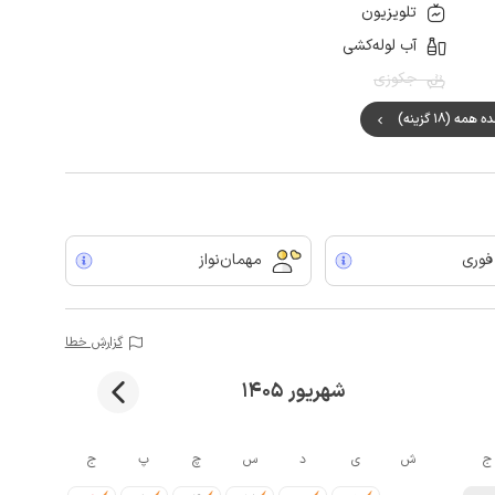
تلویزیون
آب لوله‌کشی
جکوزی
مه (18 گزینه)
 فوری
مهمان‌نواز
گزارش خطا
شهریور 1405
ج
ش
ی
د
س
چ
پ
ج