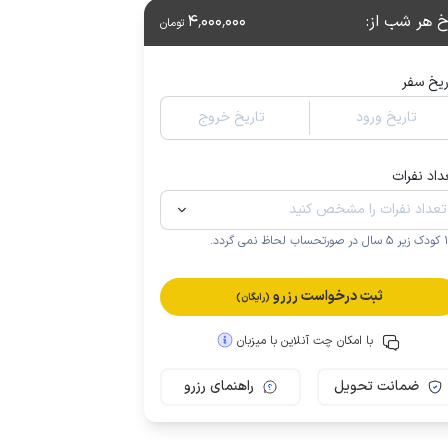
خ هر شب از
:
4٬000٬000
تومان
ریخ سفر
تاریخ ورود
تاریخ خروج
داد نفرات
.
ثبت درخواست رزرو
(رایگان)
با امکان چت آنلاین با میزبان
ضمانت تحویل
راهنمای رزرو