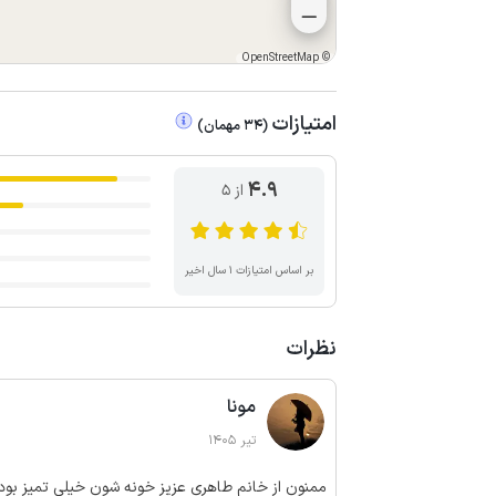
OpenStreetMap
©
امتیازات
(
34
مهمان
)
4.9
از ۵
بر اساس امتیازات ۱ سال اخیر
نظرات
مونا
تیر 1405