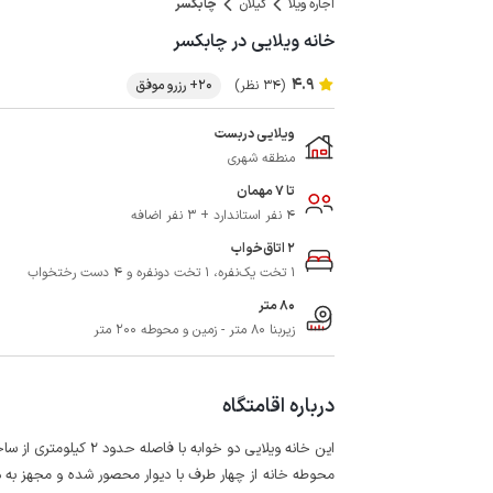
اجاره ویلا
گیلان
چابکسر
خانه ویلایی در چابکسر
4.9
(34 نظر)
20+ رزرو موفق
ویلایی دربست
منطقه شهری
تا 7 مهمان
4 نفر استاندارد + 3 نفر اضافه
2 اتاق‌خواب
1 تخت یک‌نفره، 1 تخت دونفره و 4 دست رختخواب
80 متر
زیربنا 80 متر - زمین و محوطه 200 متر
درباره اقامتگاه
این خانه ویلایی دو خوابه با فاصله حدود 2 کیلومتری از ساحل دریا در شهر چابکسر واقع شده است.
محوطه خانه از چهار طرف با دیوار محصور شده و مجهز به دو