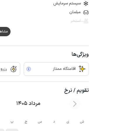
سیستم سرمایش
مبلمان
استخر
مشاهده ه
ویژگی‌ها
اقامتگاه ممتاز
رزرو
تقویم / نرخ
مرداد 1405
ش
ی
د
س
چ
پ