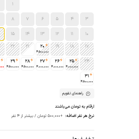
1
8
7
6
5
4
3
15
14
13
12
11
10
3
22
21
20
19
18
17
4٬500٬000
0
29
28
27
26
25
24
000
4٬500٬000
4٬500٬000
4٬000٬000
4٬000٬000
4٬000٬000
31
4٬500٬000
راهنمای تقویم
ارقام به تومان می‌باشند
نرخ هر نفر اضافه:
+500٬000 تومان / بیشتر از 4 نفر