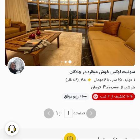
سوئیت لوکس خوش منظره در چادگان
1 خوابه . 65 متر . تا 6 مهمان
4.5
(56 نظر)
4٬000٬000
هر شب از
تومان
10% تخفیف از 2 شب
100+ رزرو موفق
1
1
صفحه
از
جستجوهای مرتبط