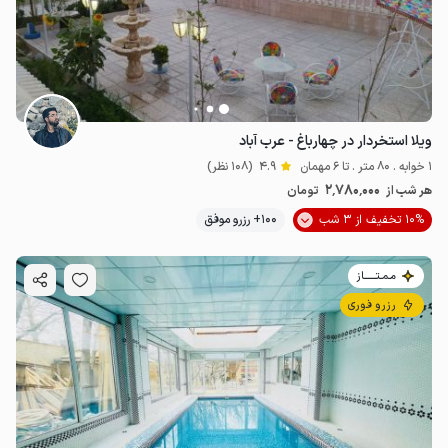
ویلا استخردار در چهارباغ - عرب آباد
1 خوابه . 80 متر . تا 6 مهمان
4.9
(108 نظر)
2٬780٬000
هر شب از
تومان
10% تخفیف از 3 شب
100+ رزرو موفق
مـمـتــــــاز
رزرو فوری