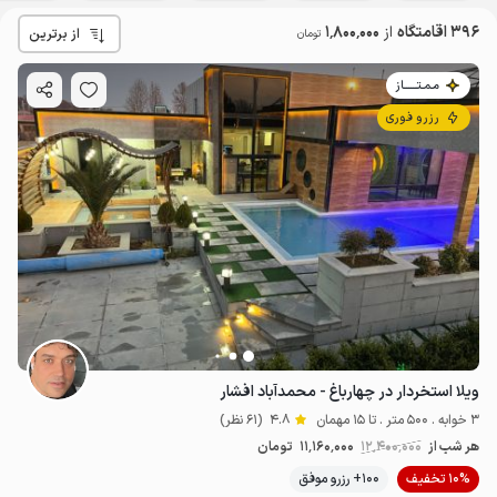
396 اقامتگاه
از
1٬800٬000
از برترین
تومان
مـمـتــــــاز
رزرو فوری
ویلا استخردار در چهارباغ - محمدآباد افشار
3 خوابه . 500 متر . تا 15 مهمان
4.8
(61 نظر)
هر شب از
12٬400٬000
11٬160٬000
تومان
10% تخفیف
100+ رزرو موفق