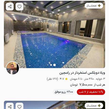
مـمـتــــــاز
ویلا دوبلکس استخردار در رامجین
3 خوابه . 380 متر . تا 8 مهمان
4.7
(127 نظر)
7٬500٬000
هر شب از
تومان
10% تخفیف از 7 شب
200+ رزرو موفق
مـمـتــــــاز