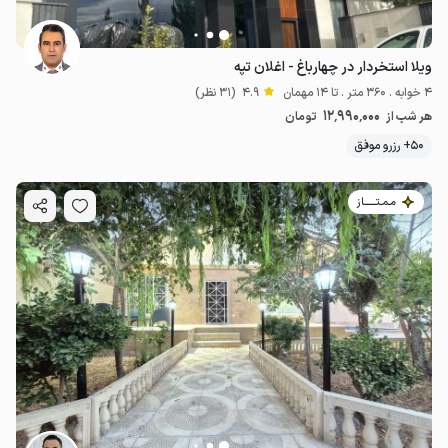
ویلا استخردار در چهارباغ - اغلان تپه
4 خوابه . 360 متر . تا 14 مهمان
4.9
(31 نظر)
12٬990٬000
هر شب از
تومان
50+ رزرو موفق
مـمـتــــــاز