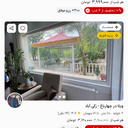
3٬999٬000
هر شب از
تومان
10% تخفیف از 6 شب
300+ رزرو موفق
مـمـتــــــاز
رزرو فوری
ویلا در چهارباغ - زکی آباد
2 خوابه . 110 متر . تا 18 مهمان
4.8
(14 نظر)
هر شب از
3٬900٬000
3٬120٬000
تومان