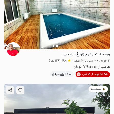
ویلا با استخر در چهارباغ - رامجین
3 خوابه . 200 متر . تا 10 مهمان
4.8
(126 نظر)
7٬900٬000
هر شب از
تومان
5% تخفیف از 5 شب
200+ رزرو موفق
مـمـتــــــاز