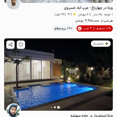
ویلا در چهارباغ - عرب آباد خسروی
1 خوابه . 85 متر . تا 6 مهمان
4.9
(24 نظر)
2٬980٬000
هر شب از
تومان
10% تخفیف از 3 شب
20+ رزرو موفق
مـمـتــــــاز
ویلا استخردار در جاده سهیلیه