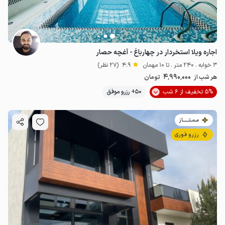
اجاره ویلا استخردار در چهارباغ - آغچه حصار
3 خوابه . 240 متر . تا 10 مهمان
4.9
(27 نظر)
4٬990٬000
هر شب از
تومان
5% تخفیف از 6 شب
50+ رزرو موفق
مـمـتــــــاز
رزرو فوری