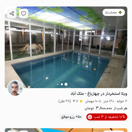
مـمـتــــــاز
ویلا استخردار در چهارباغ - ملک آباد
2 خوابه . 120 متر . تا 10 مهمان
4.7
(28 نظر)
3٬800٬000
هر شب از
تومان
10% تخفیف از 3 شب
50+ رزرو موفق