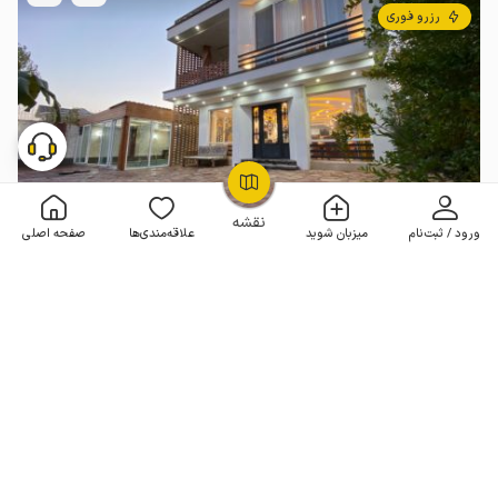
رزرو فوری
OpenStreetMap
©
نقشه
ورود / ثبت‌نام
میزبان شوید
علاقه‌مندی‌ها
صفحه اصلی
ویلا دوبلکس استخردار در چهارباغ
3 خوابه . 380 متر . تا 25 مهمان
4.7
(74 نظر)
8٬900٬000
هر شب از
تومان
100+ رزرو موفق
مـمـتــــــاز
رزرو فوری