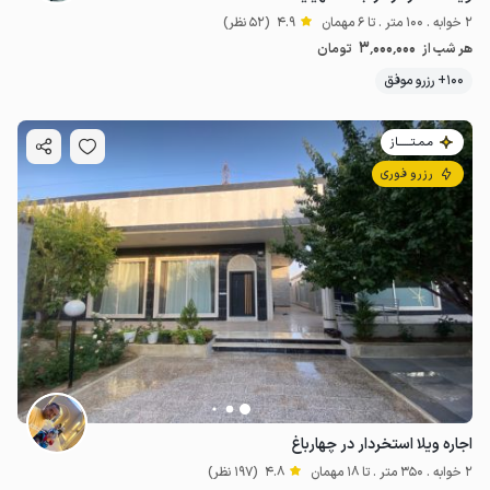
2 خوابه . 100 متر . تا 6 مهمان
4.9
(52 نظر)
3٬000٬000
هر شب از
تومان
100+ رزرو موفق
مـمـتــــــاز
رزرو فوری
اجاره ویلا استخردار در چهارباغ
2 خوابه . 350 متر . تا 18 مهمان
4.8
(197 نظر)