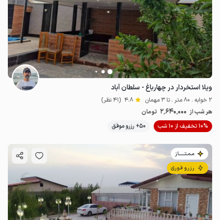
2.64
میلیون ت
4.8
ویلا استخردار در چهارباغ - سلطان آباد
2 خوابه . 80 متر . تا 3 مهمان
4.8
(41 نظر)
2٬640٬000
هر شب از
تومان
10% تخفیف از 10 شب
50+ رزرو موفق
مـمـتــــــاز
رزرو فوری