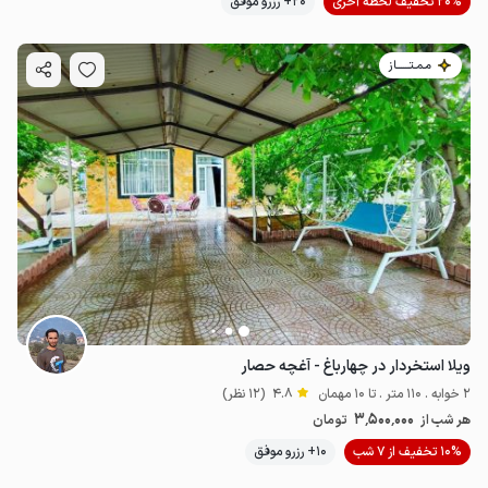
20% تخفیف لحظه آخری
20+ رزرو موفق
مـمـتــــــاز
ویلا استخردار در چهارباغ - آغچه حصار
2 خوابه . 110 متر . تا 10 مهمان
4.8
(12 نظر)
3٬500٬000
هر شب از
تومان
10% تخفیف از 7 شب
10+ رزرو موفق