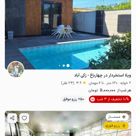
ویلا استخردار در چهارباغ - زکی آباد
2 خوابه . 130 متر . تا 6 مهمان
4.9
(24 نظر)
5٬000٬000
هر شب از
تومان
10% تخفیف از 3 شب
50+ رزرو موفق
مـمـتــــــاز
رزرو فوری