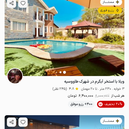
مـمـتــــــاز
رزرو فوری
ویلا با استخر آبگرم در شهرک طاووسیه
3 خوابه . 230 متر . تا 20 مهمان
4.8
(245 نظر)
هر شب از
8٬000٬000
6٬400٬000
تومان
20% تخفیف
400+ رزرو موفق
مـمـتــــــاز