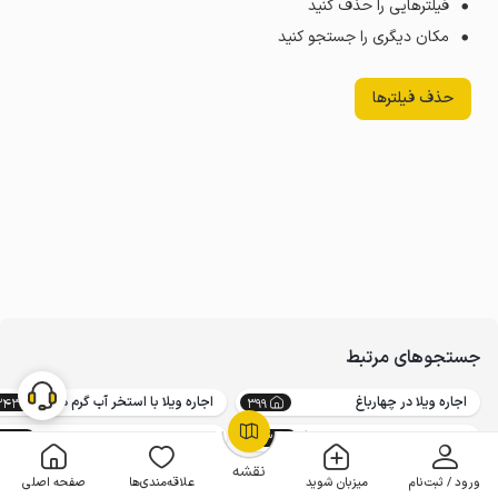
فیلترهایی را حذف کنید
مکان دیگری را جستجو کنید
حذف فیلترها
جستجوهای مرتبط
اجاره ویلا در چهارباغ
اجاره ویلا با استخر آب گرم در چهارباغ
343
399
اجاره ویلا استخردار در چهارباغ
اجاره ویلا با استخر سرپوشیده در چهارباغ
97
373
OpenStreetMap
©
نقشه
ورود / ثبت‌نام
میزبان شوید
علاقه‌مندی‌ها
صفحه اصلی