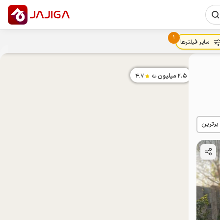
1
سایر فیلترها
2.5
میلیون ت
4.7
 برترین