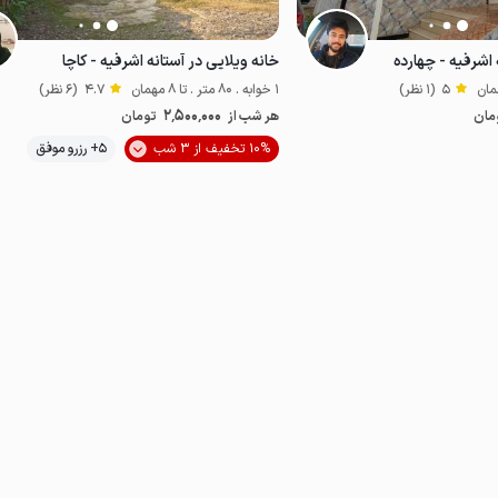
 اشرفیه - چهارده
خانه ویلایی در آستانه اشرفیه - کاچا
5
(1 نظر)
1 خوابه . 80 متر . تا 8 مهمان
4.7
(6 نظر)
2٬500٬000
مان
هر شب از
تومان
موقعیت در نقشه
10% تخفیف از 3 شب
5+ رزرو موفق