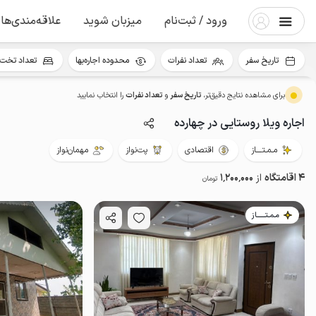
ورود / ثبت‌نام
میزبان شوید
علاقه‌مندی‌ها
تاریخ سفر
تعداد نفرات
محدوده اجاره‌بها
تعداد تخت 
برای مشاهده نتایج دقیق‌تر،
تاریخ سفر
و
تعداد نفرات
را انتخاب نمایید
اجاره ویلا روستایی در چهارده
مـمـتــــاز
اقتصادی
پت‌نواز
مهمان‌نواز
4 اقامتگاه
از
1٬200٬000
تومان
مـمـتــــــاز