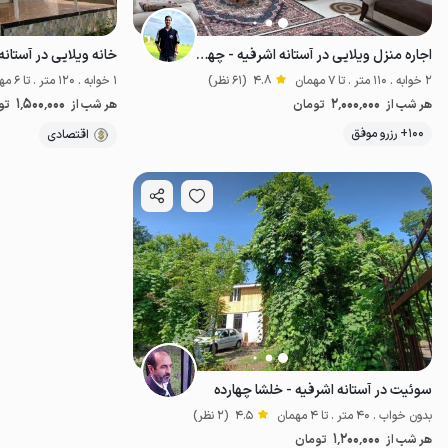
اجاره منزل ویلایی در آستانه اشرفیه - چهارده
خانه ویلایی در آستانه
2 خوابه . 110 متر . تا 7 مهمان
4.8
(61 نظر)
1 خوابه . 120 متر . تا 6 مهمان
1٬500٬000
2٬000٬000
هر شب از
تومان
هر شب از
تو
موقعیت در نقشه
100+ رزرو موفق
اقتصادی
سوئیت در آستانه اشرفیه - خلشا چهارده
بدون خواب . 40 متر . تا 4 مهمان
4.5
(2 نظر)
1٬200٬000
هر شب از
تومان