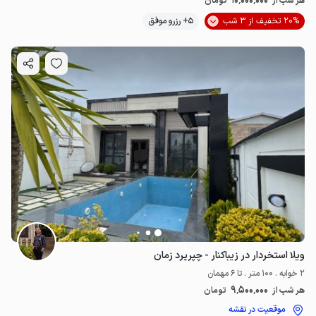
10٬000٬000
هر شب از
تومان
20% تخفیف از 3 شب
5+ رزرو موفق
ویلا استخردار در زیباکنار - چپرپرد زمان
2 خوابه . 100 متر . تا 6 مهمان
9٬500٬000
هر شب از
تومان
موقعیت در نقشه