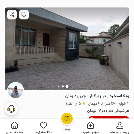
ویلا استخردار در زیباکنار - چپرپرد زمان
2 خوابه . 160 متر . تا 6 مهمان
5
(2 نظر)
7٬000٬000
هر شب از
تومان
5% تخفیف از 3 شب
OpenStreetMap
©
نقشه
ورود / ثبت‌نام
میزبان شوید
علاقه‌مندی‌ها
صفحه اصلی