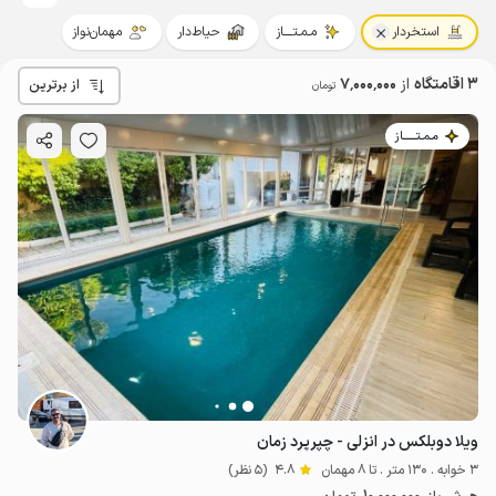
استخردار
مـمـتــــاز
حیاط‌دار
مهمان‌نواز
3 اقامتگاه
از
7٬000٬000
از برترین
تومان
مـمـتــــــاز
ویلا دوبلکس در انزلی - چپرپرد زمان
3 خوابه . 130 متر . تا 8 مهمان
4.8
(5 نظر)
10
میلیون ت
4.8