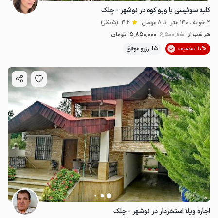
کلبه سوئیسی با ویو کوه در نوشهر - چلک
2 خوابه . 140 متر . تا 8 مهمان
4.2
(5 نظر)
هر شب از
6٬500٬000
5٬850٬000
تومان
10% تخفیف
5+ رزرو موفق
اجاره ویلا استخردار در نوشهر - چلک