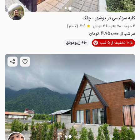
کلبه سوئیسی در نوشهر - چلک
2 خوابه . 70 متر . تا 6 مهمان
4.9
(7 نظر)
4٬750٬000
هر شب از
تومان
10% تخفیف از 5 شب
10+ رزرو موفق