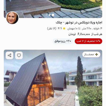
اجاره ویلا دوبلکس در نوشهر - چلک
4 خوابه . 280 متر . تا 10 مهمان
4.9
(16 نظر)
6٬800٬000
هر شب از
تومان
10% تخفیف از 7 شب
20+ رزرو موفق
مـمـتــــــاز
6.8
میلیون ت
4.9