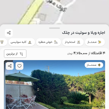
اجاره ویلا و سوئیت در چلک
مـمـتــــاز
استخردار
خوش منظره
کلبه سوئیسی
4 اقامتگاه
از
4٬750٬000
از برترین
تومان
مـمـتــــــاز