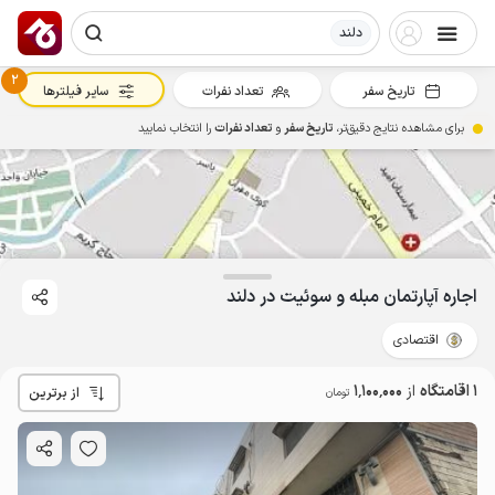
دلند
2
تاریخ سفر
تعداد نفرات
سایر فیلترها
برای مشاهده نتایج دقیق‌تر،
تاریخ سفر
و
تعداد نفرات
را انتخاب نمایید
1.1
میلیون ت
5
اجاره آپارتمان مبله و سوئیت در دلند
اقتصادی
1 اقامتگاه
از
1٬100٬000
از برترین
تومان