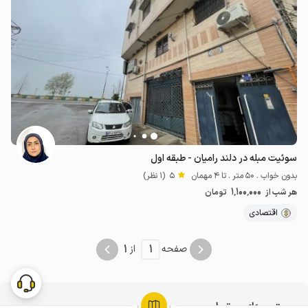
سوئیت مبله در دلند رامیان - طبقه اول
بدون خواب . 50 متر . تا 4 مهمان
5
(1 نظر)
1٬100٬000
هر شب از
تومان
اقتصادی
1
1
صفحه
از
جستجوهای مرتبط