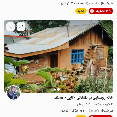
هر شب از
3٬000٬000
2٬700٬000
تومان
10% تخفیف
جدید
خانه روستایی در دالخانی - گلین - همکف
3 خوابه . 80 متر . تا 8 مهمان
هر شب از
2٬500٬000
2٬250٬000
تومان