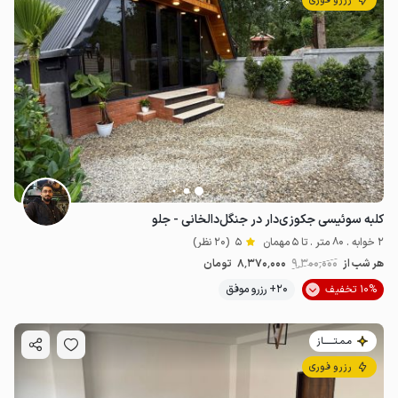
رزرو فوری
کلبه سوئیسی جکوزی‌دار در جنگل‌دالخانی - جلو
2 خوابه . 80 متر . تا 5 مهمان
5
(20 نظر)
هر شب از
9٬300٬000
8٬370٬000
تومان
10% تخفیف
20+ رزرو موفق
مـمـتــــــاز
رزرو فوری