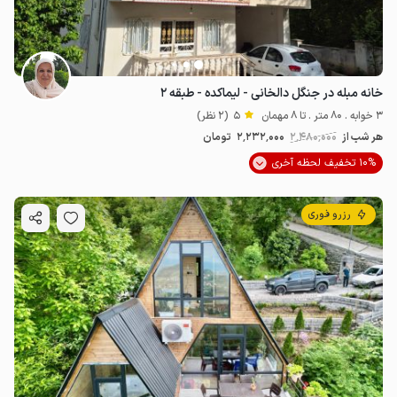
خانه مبله در جنگل دالخانی - لیماکده - طبقه ۲
3 خوابه . 80 متر . تا 8 مهمان
5
(2 نظر)
هر شب از
2٬480٬000
2٬232٬000
تومان
10% تخفیف لحظه آخری
رزرو فوری