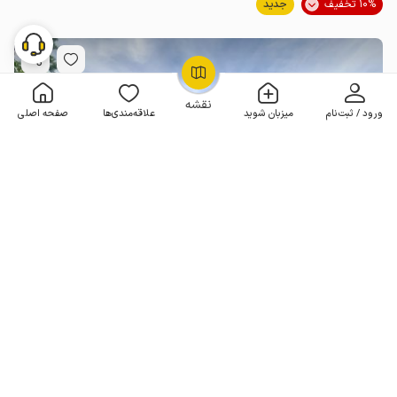
10% تخفیف
جدید
OpenStreetMap
©
نقشه
ورود / ثبت‌نام
میزبان شوید
علاقه‌مندی‌ها
صفحه اصلی
خانه‌ روستایی در جاده دالخانی - طبقه دوم
2 خوابه . 55 متر . تا 4 مهمان
هر شب از
2٬500٬000
2٬250٬000
تومان
10% تخفیف
جدید