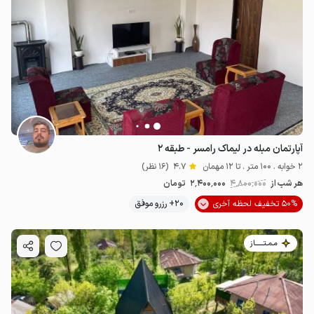
آپارتمان مبله در لیماک رامسر - طبقه ۲
2 خوابه . 100 متر . تا 12 مهمان
4.7
(16 نظر)
هر شب از
4٬800٬000
2٬400٬000
تومان
50% تخفیف لحظه آخری
20+ رزرو موفق
مـمـتــــــاز