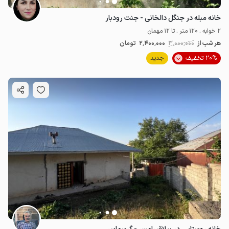
خانه مبله در جنگل دالخانی - جنت رودبار
2 خوابه . 120 متر . تا 12 مهمان
هر شب از
3٬000٬000
2٬400٬000
تومان
20% تخفیف
جدید