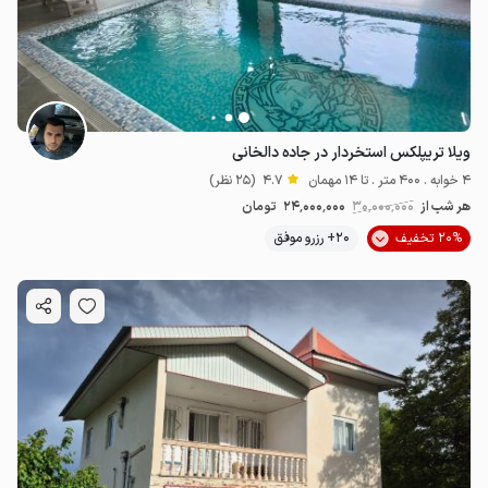
2.4
میلیون ت
2.25
میلیون ت
ویلا تریپلکس استخردار در جاده دالخانی
4 خوابه . 400 متر . تا 14 مهمان
4.7
(25 نظر)
هر شب از
30٬000٬000
24٬000٬000
تومان
20% تخفیف
20+ رزرو موفق