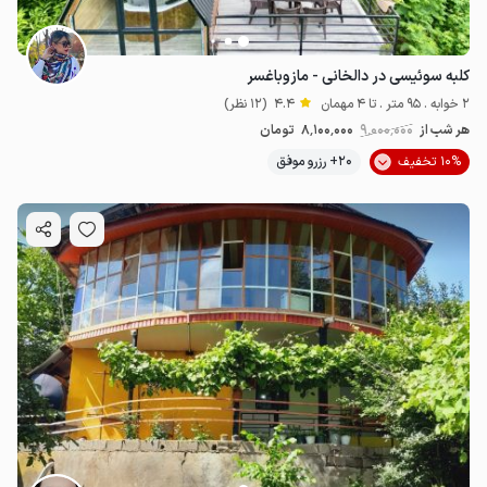
کلبه سوئیسی در دالخانی - مازوباغسر
2 خوابه . 95 متر . تا 4 مهمان
4.4
(12 نظر)
هر شب از
9٬000٬000
8٬100٬000
تومان
10% تخفیف
20+ رزرو موفق