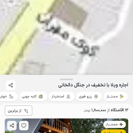
اجاره ویلا با تخفیف در جنگل دالخانی
مـمـتــــاز
رزرو فوری
استخردار
کلبه چوبی
خوش 
12 اقامتگاه
از
1٬800٬000
از برترین
تومان
مـمـتــــــاز