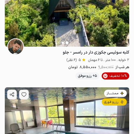
کلبه سوئیسی جکوزی دار در رامسر - جلو
2 خوابه . 100 متر . تا 6 مهمان
5
(6 نظر)
هر شب از
9٬500٬000
8٬550٬000
تومان
10% تخفیف
5+ رزرو موفق
مـمـتــــــاز
رزرو فوری