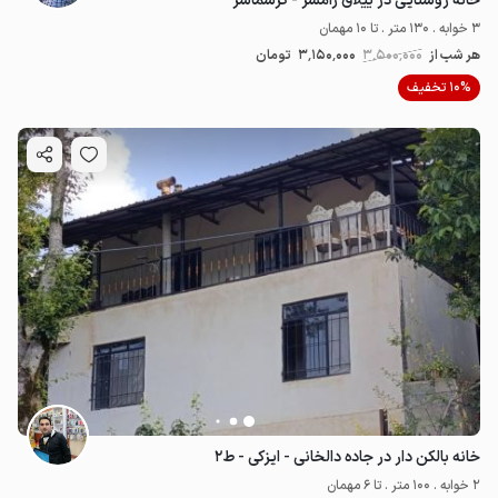
خانه روستایی در ییلاق رامسر - گرسماسر
3 خوابه . 130 متر . تا 10 مهمان
هر شب از
3٬500٬000
3٬150٬000
تومان
10% تخفیف
خانه بالکن دار در جاده دالخانی - ایزکی - ط۲
2 خوابه . 100 متر . تا 6 مهمان