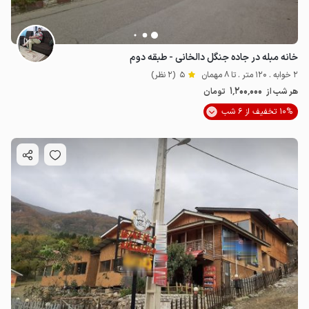
خانه مبله در جاده جنگل دالخانی - طبقه دوم
2 خوابه . 120 متر . تا 8 مهمان
5
(2 نظر)
1٬200٬000
هر شب از
تومان
10% تخفیف از 6 شب