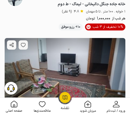
خانه جاده جنگل دالیخانی - لیماک - ط دوم
1 خوابه . 100 متر . تا 5 مهمان
4.8
(9 نظر)
1٬000٬000
هر شب از
تومان
10% تخفیف از 3 شب
10+ رزرو موفق
OpenStreetMap
©
نقشه
ورود / ثبت‌نام
میزبان شوید
علاقه‌مندی‌ها
صفحه اصلی
اجاره خانه مبله در رامسر - لیماک - همکف