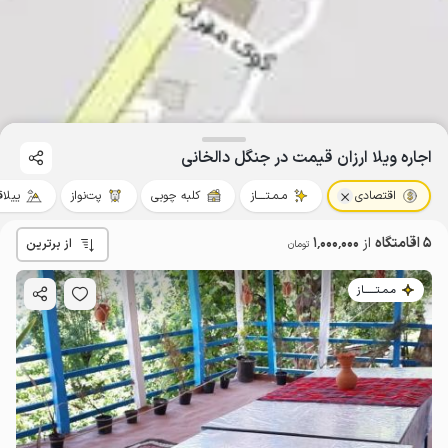
اجاره ویلا ارزان قیمت در جنگل دالخانی
اقتصادی
مـمـتــــاز
کلبه چوبی
پت‌نواز
ییلا
5 اقامتگاه
از
1٬000٬000
از برترین
تومان
مـمـتــــــاز