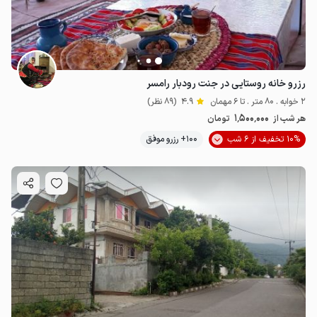
رزرو خانه روستایی در جنت رودبار رامسر
2 خوابه . 80 متر . تا 6 مهمان
4.9
(89 نظر)
1٬500٬000
هر شب از
تومان
10% تخفیف از 6 شب
100+ رزرو موفق
1.2
میلیون ت
5
1.5
میلیون ت
4.9