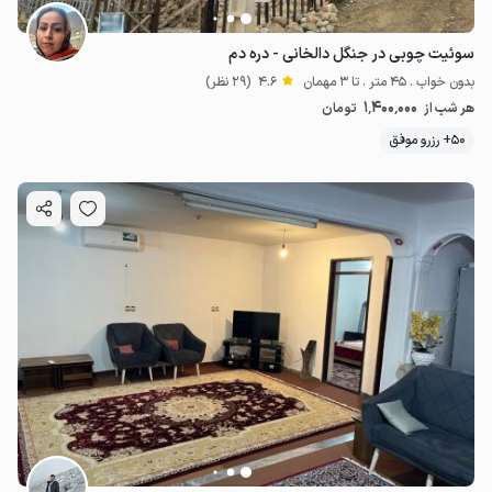
سوئیت چوبی در جنگل دالخانی - دره دم
بدون خواب . 45 متر . تا 3 مهمان
4.6
(29 نظر)
1٬400٬000
هر شب از
تومان
50+ رزرو موفق