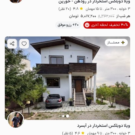
ویلا دوبلکس استخردار در رودهن - خورین
3 خوابه . 300 متر . تا 15 مهمان
4.8
(20 نظر)
هر شب از
8٬362٬000
5٬017٬200
تومان
40% تخفیف لحظه آخری
20+ رزرو موفق
مـمـتــــــاز
ویلا دوبلکس استخردار در آبسرد
3 خوابه . 300 متر . تا 9 مهمان
4.6
(5 نظر)