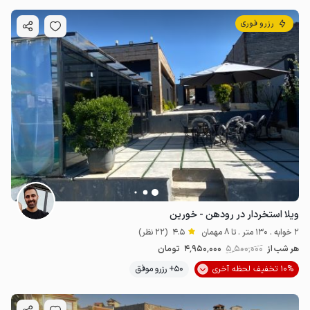
رزرو فوری
ویلا استخردار در رودهن - خورین
2 خوابه . 130 متر . تا 8 مهمان
4.5
(22 نظر)
هر شب از
5٬500٬000
4٬950٬000
تومان
10% تخفیف لحظه آخری
50+ رزرو موفق