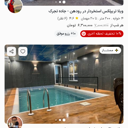
ویلا تریپلکس استخردار در رودهن - جاده تجرک
4 خوابه . 200 متر . تا 20 مهمان
4.6
(6 نظر)
هر شب از
7٬000٬000
6٬300٬000
تومان
10% تخفیف لحظه آخری
10+ رزرو موفق
مـمـتــــــاز