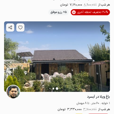
هر شب از
8٬900٬000
7٬120٬000
تومان
20% تخفیف لحظه آخری
5+ رزرو موفق
باغ ویلا در آبسرد
1 خوابه . 60 متر . تا 8 مهمان
هر شب از
3٬700٬000
3٬330٬000
تومان