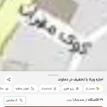
اجاره ویلا با تخفیف در دماوند
مـمـتــــاز
رزرو فوری
استخردار
خوش منظره
جکو
29 اقامتگاه
از
1٬800٬000
از برترین
تومان