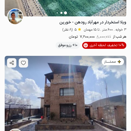
ویلا استخردار در مهرآباد رودهن - خورین
3 خوابه . 600 متر . تا 15 مهمان
5
(8 نظر)
هر شب از
8٬000٬000
7٬200٬000
تومان
10% تخفیف لحظه آخری
10+ رزرو موفق
مـمـتــــــاز