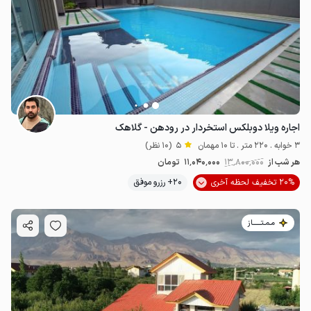
اجاره ویلا دوبلکس استخردار در رودهن - گلاهک
3 خوابه . 220 متر . تا 10 مهمان
5
(10 نظر)
هر شب از
13٬800٬000
11٬040٬000
تومان
20% تخفیف لحظه آخری
20+ رزرو موفق
مـمـتــــــاز