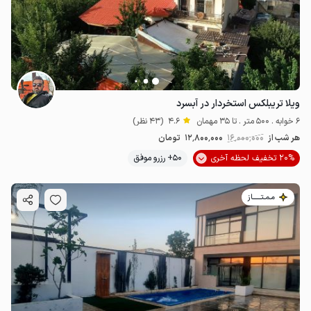
ویلا تریبلکس استخردار در آبسرد
6 خوابه . 500 متر . تا 35 مهمان
4.6
(43 نظر)
هر شب از
16٬000٬000
12٬800٬000
تومان
20% تخفیف لحظه آخری
50+ رزرو موفق
مـمـتــــــاز
4.95
میلیون ت
4.5