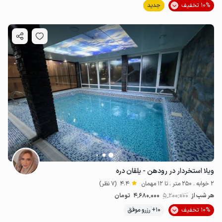
10% تخفیف
جدید
ویلا استخردار در رودهن - یلقان دره
2 خوابه . 250 متر . تا 12 مهمان
4.4
(7 نظر)
هر شب از
5٬200٬000
4٬680٬000
تومان
10% تخفیف
10+ رزرو موفق