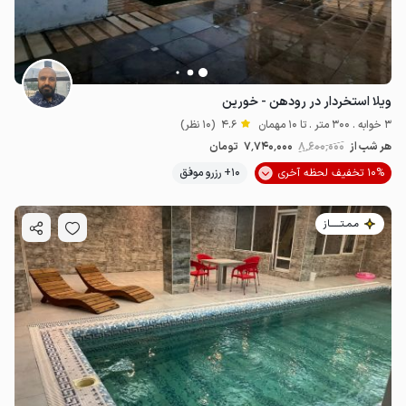
ویلا استخردار در رودهن - خورین
3 خوابه . 300 متر . تا 10 مهمان
4.6
(10 نظر)
هر شب از
8٬600٬000
7٬740٬000
تومان
10% تخفیف لحظه آخری
10+ رزرو موفق
مـمـتــــــاز