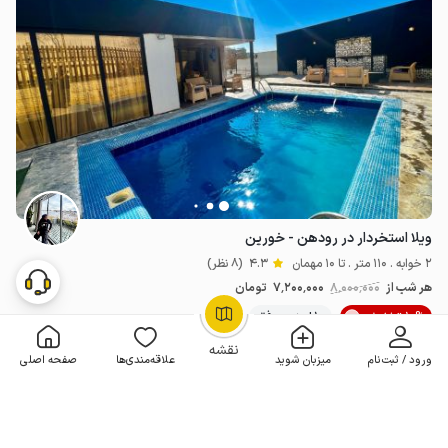
ویلا استخردار در رودهن - خورین
2 خوابه . 110 متر . تا 10 مهمان
4.3
(8 نظر)
هر شب از
8٬000٬000
7٬200٬000
تومان
10% تخفیف
10+ رزرو موفق
OpenStreetMap
©
نقشه
ورود / ثبت‌نام
میزبان شوید
علاقه‌مندی‌ها
صفحه اصلی