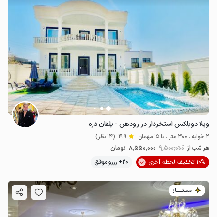
ویلا دوبلکس استخردار در رودهن - یلقان دره
2 خوابه . 300 متر . تا 15 مهمان
4.9
(14 نظر)
هر شب از
9٬500٬000
8٬550٬000
تومان
10% تخفیف لحظه آخری
20+ رزرو موفق
مـمـتــــــاز