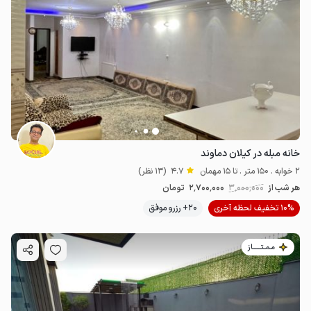
خانه مبله در کیلان دماوند
2 خوابه . 150 متر . تا 15 مهمان
4.7
(13 نظر)
هر شب از
3٬000٬000
2٬700٬000
تومان
10% تخفیف لحظه آخری
20+ رزرو موفق
مـمـتــــــاز