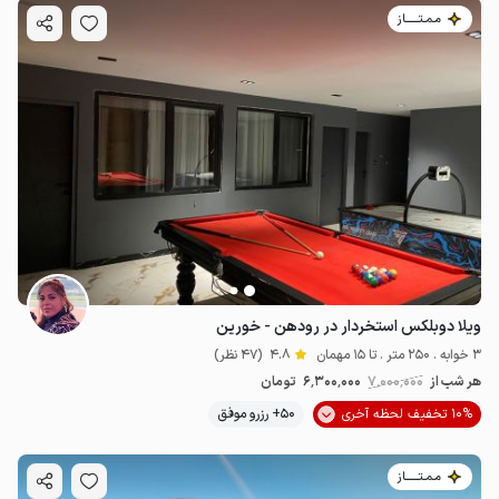
مـمـتــــــاز
ویلا دوبلکس استخردار در رودهن - خورین
3 خوابه . 250 متر . تا 15 مهمان
4.8
(47 نظر)
هر شب از
7٬000٬000
6٬300٬000
تومان
10% تخفیف لحظه آخری
50+ رزرو موفق
مـمـتــــــاز