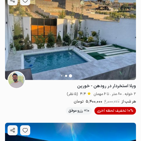
ویلا استخردار در رودهن - خورین
2 خوابه . 80 متر . تا 6 مهمان
4.4
(5 نظر)
هر شب از
6٬000٬000
5٬400٬000
تومان
10% تخفیف لحظه آخری
10+ رزرو موفق