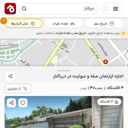
دریاکنار
2
تاریخ سفر
تعداد نفرات
سایر فیلترها
برای مشاهده نتایج دقیق‌تر،
تاریخ سفر
و
تعداد نفرات
را انتخاب نمایید
1.47
میلیون ت
4.6
اجاره آپارتمان مبله و سوئیت در دریاکنار
4 اقامتگاه
از
1٬470٬000
از برترین
تومان
4 اقامتگاه