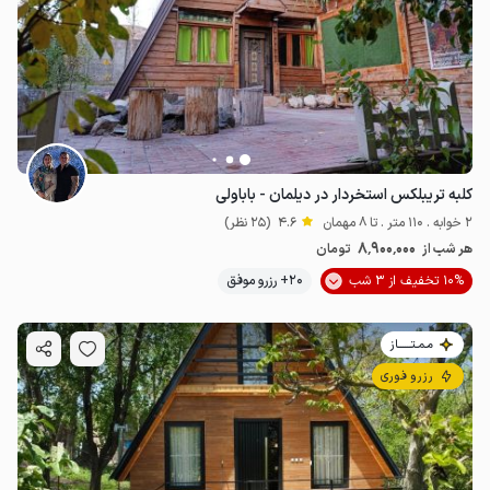
کلبه تریبلکس استخردار در دیلمان - باباولی
2 خوابه . 110 متر . تا 8 مهمان
4.6
(25 نظر)
8٬900٬000
هر شب از
تومان
10% تخفیف از 3 شب
20+ رزرو موفق
مـمـتــــــاز
رزرو فوری