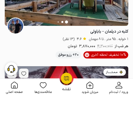
کلبه در دیلمان - باباولی
1 خوابه . 95 متر . تا 8 مهمان
4.6
(13 نظر)
هر شب از
4٬300٬000
3٬870٬000
تومان
10% تخفیف لحظه آخری
20+ رزرو موفق
مـمـتــــــاز
OpenStreetMap
©
نقشه
ورود / ثبت‌نام
میزبان شوید
علاقه‌مندی‌ها
صفحه اصلی