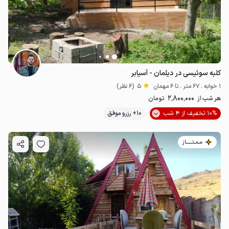
کلبه سوئیسی در دیلمان - آسیابر
1 خوابه . 67 متر . تا 6 مهمان
5
(6 نظر)
2٬800٬000
هر شب از
تومان
10% تخفیف از 4 شب
10+ رزرو موفق
مـمـتــــــاز