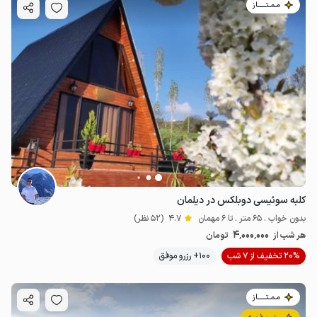
مـمـتــــــاز
کلبه سوئیسی دوبلکس در دیلمان
بدون خواب . 65 متر . تا 6 مهمان
4.7
(52 نظر)
4٬000٬000
هر شب از
تومان
20% تخفیف از 7 شب
100+ رزرو موفق
مـمـتــــــاز