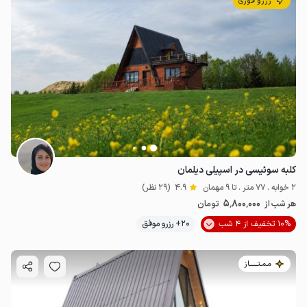
رزرو فوری
کلبه سوئیسی در اسپیلی دیلمان
2 خوابه . 77 متر . تا 9 مهمان
4.9
(29 نظر)
5٬800٬000
هر شب از
تومان
10% تخفیف از 4 شب
20+ رزرو موفق
2.8
میلیون ت
5
مـمـتــــــاز