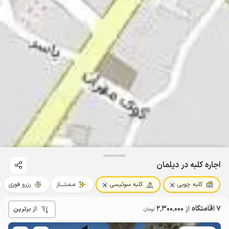
اجاره کلبه در دیلمان
کلبه چوبی
کلبه سوئیسی
مـمـتــــاز
رزرو فوری
7 اقامتگاه
از
2٬300٬000
از برترین
تومان