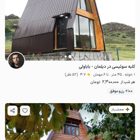
کلبه سوئیسی در دیلمان - باباولی
1 خوابه . 45 متر . تا 6 مهمان
4.7
(52 نظر)
2٬300٬000
هر شب از
تومان
100+ رزرو موفق
مـمـتــــــاز