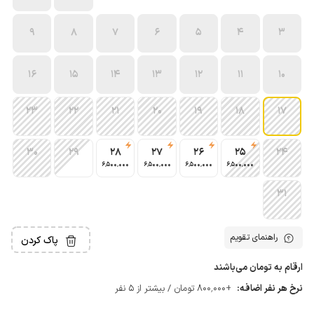
9
8
7
6
5
4
3
16
15
14
13
12
11
10
23
22
21
20
19
18
17
30
29
28
27
26
25
24
6٬500٬000
6٬500٬000
6٬500٬000
6٬500٬000
31
راهنمای تقویم
پاک کردن
ارقام به تومان می‌باشند
نرخ هر نفر اضافه:
+800٬000 تومان / بیشتر از 5 نفر