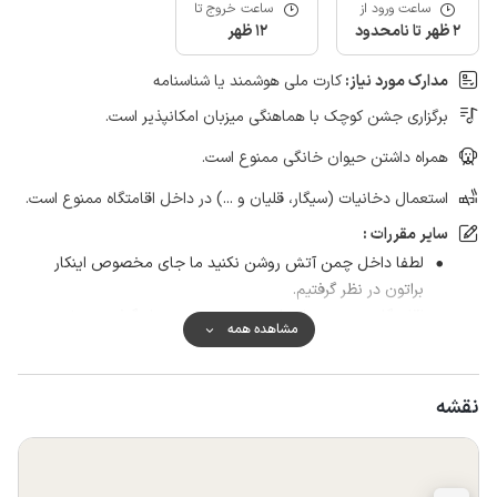
ساعت ورود از
ساعت خروج تا
2 ظهر تا نامحدود
12 ظهر
مدارک مورد نیاز:
کارت ملی هوشمند یا شناسنامه
برگزاری جشن کوچک با هماهنگی میزبان امکانپذیر است.
همراه داشتن حیوان خانگی ممنوع است.
استعمال دخانیات (سیگار، قلیان و ...) در داخل اقامتگاه ممنوع است.
سایر مقررات :
لطفا داخل چمن آتش روشن نکنید ما جای مخصوص اینکار
براتون در نظر گرفتیم.
اقامتگاه تمیز تحویل داده شده و تمیز تحویل گرفته می شود و در
مشاهده همه
صورت عدم رعایت مبلغ ۴۰۰ هزار تومان هزینه نظافت دریافت می
گردد، همچنین لطفا زباله های خود را زمان خروج با خود ببرید.
نقشه