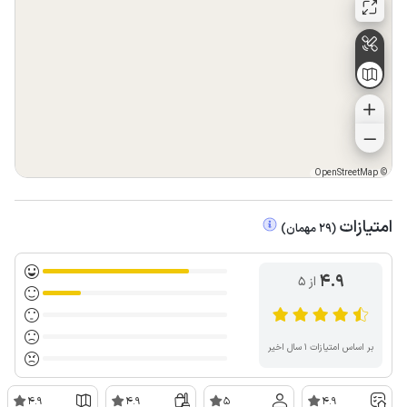
OpenStreetMap
©
امتیازات
(
29
مهمان
)
4.9
از ۵
بر اساس امتیازات ۱ سال اخیر
4.9
4.9
5
4.9