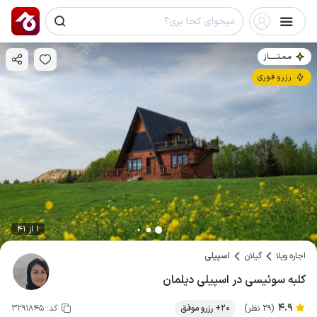
مـمـتــــــاز
رزرو فوری
1 از 41
اجاره ویلا
گیلان
اسپیلی
کلبه سوئیسی در اسپیلی دیلمان
4.9
(29 نظر)
20+ رزرو موفق
کد:
3291845