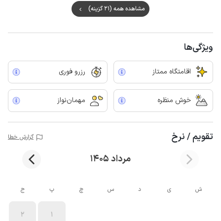
مشاهده همه (21 گزینه)
ویژگی‌ها
اقامتگاه ممتاز
رزرو فوری
خوش منظره
مهمان‌نواز
تقویم / نرخ
گزارش خطا
مرداد 1405
ش
ی
د
س
چ
پ
ج
2
1