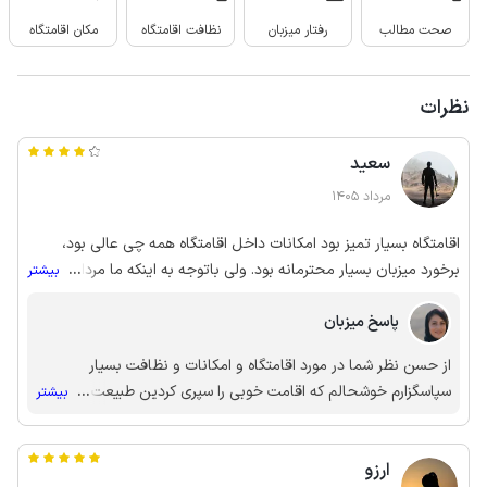
صحت مطالب
رفتار میزبان
نظافت اقامتگاه
مکان اقامتگاه
نظرات
سعید
مرداد 1405
اقامتگاه بسیار تمیز بود امکانات داخل اقامتگاه همه چی عالی بود،
برخورد میزبان بسیار محترمانه بود. ولی باتوجه به اینکه ما مردادماه به
...
بیشتر
این مکان رفتیم طبیعت اطراف و سبزی محیط اطراف به زیبایی عکسها
نبود.
پاسخ میزبان
از حسن نظر شما در مورد اقامتگاه و امکانات و نظافت بسیار
سپاسگزارم خوشحالم که اقامت خوبی را سپری کردین طبیعت دیلمان
...
بیشتر
در هر فصل جلوه‌ای خاص دارد؛ از سرسبزی بی‌نظیر بهار تا رنگ‌های
پاییزی. اگر به دنبال تجربه حداکثری سرسبزی هستید، ماه‌های
ارزو
اردیبهشت و خرداد بهترین زمان برای سفر به این منطقه هستند.»