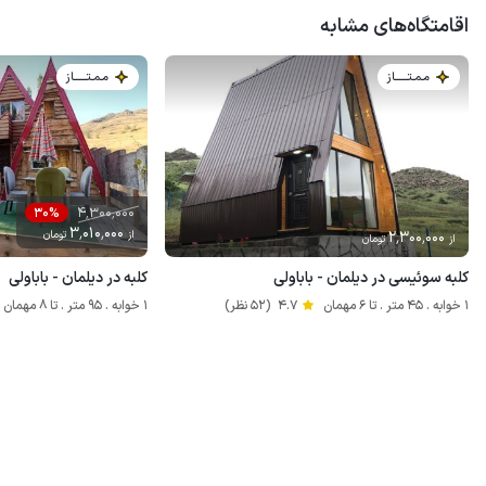
اقامتگاه‌های مشابه
مـمـتــــــاز
مـمـتــــــاز
4٬300٬000
30%
3٬010٬000
2٬300٬000
از
تومان
از
تومان
کلبه سوئیسی در دیلمان - باباولی
کلبه در دیلمان - باباولی
1 خوابه . 45 متر . تا 6 مهمان
4.7
(52 نظر)
1 خوابه . 95 متر . تا 8 مهمان