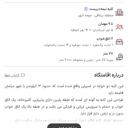
کلبه نیمه دربست
منطقه ییلاقی، حومه شهر
تا 9 مهمان
5 نفر استاندارد + 4 نفر اضافه
2 اتاق‌خواب
1 تخت یک‌نفره، 1 تخت دونفره و 4 دست رختخواب
77 متر
زیربنا 77 متر - زمین و محوطه 2000 متر
درباره اقامتگاه
گزارش خطا
این کلبه دو خوابه در اسپیلی واقع شده است که حدود 3 کیلومتر با شهر دیلمان
فاصله دارد.
طراحی این کلبه به گونه ای است که طبقه پایین دارای پذیرایی، آشپزخانه، یک اتاق
خواب و حمام با سرویس ایرانی و فرنگی می باشد و در طبقه بالا یک اتاق خواب
بدون در و تراس دلباز قرار دارد.
محوطه اطراف کلبه فاقد حصار است و میزبان نیز در همسایگی سکونت دارد.
مهمانان گرامی می توانند برای تهیه مایحتاج روزانه خود از سوپرمارکت و نانوایی در
مشاهده همه