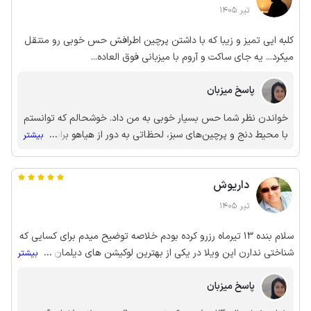
تیر 1405
کلبه ایی تمیز و زیبا که با داشتن پرچین اطرافش حس خوبی رو منتقل
میکرد... یه جای ساکت و آروم با میزبانی فوق العاده...
پاسخ میزبان
خواندن نظر شما حس بسیار خوبی به من داد. خوشحالم که توانستم
با محیط دنج و پرچین‌های سبز، لحظاتی به دور از هیاهو برایتان
...
بیشتر
بسازم . حضور شما در کلبه، تجربه شیرینی برای من بود. امیدوارم
خاطرات خوبی از دیلمان با خود برده باشید و دوباره فرصت میزبانی
داریوش
شما نصیبم شود.»
تیر 1405
سلام بنده 13 تیرماه رزرو کرده بودم خلاصه توضیح میدم برای کسایی که
شناختی ندارن این ویلا در یکی از بهترین لوکیشن های دیلمان قرار داره
...
بیشتر
بسیار تمیز و باسلیقه ( خودم و خانواده بسیار وسواس داریم) از میزبانی
پاسخ میزبان
خانم محمدی هر چی بگم کم گفتم بسیار با شخصیت ، محترم وخوش
برخورد بودن و تشکر ویژه ازشون دارم فقط نکته ای که دوستان باید