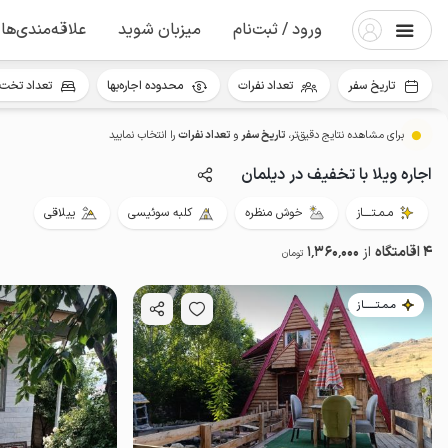
ورود / ثبت‌نام
میزبان شوید
علاقه‌مندی‌ها
تاریخ سفر
تعداد نفرات
محدوده اجاره‌بها
تعداد تخت 
برای مشاهده نتایج دقیق‌تر،
تاریخ سفر
و
تعداد نفرات
را انتخاب نمایید
اجاره ویلا با تخفیف در دیلمان
مـمـتــــاز
خوش منظره
کلبه سوئیسی
ییلاقی
4 اقامتگاه
از
1٬360٬000
تومان
مـمـتــــــاز