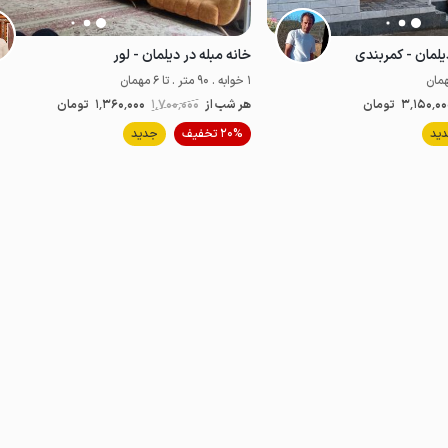
یلمان - کمربندی
خانه مبله در دیلمان - لور
1 خوابه . 90 متر . تا 6 مهمان
3٬150٬00
تومان
هر شب از
1٬700٬000
1٬360٬000
تومان
موقعیت در نقشه
موقعیت در نقشه
ید
20% تخفیف
جدید