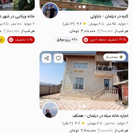
کلبه در دیلمان - باباولی
خانه ویلایی در شهر د
1 خوابه . 95 متر . تا 8 مهمان
4.6
(13 نظر)
2 خوابه . 100 متر . تا 7 مهمان
هر شب از
4٬300٬000
3٬010٬000
تومان
هر شب از
3٬500٬000
0
30% تخفیف لحظه آخری
20+ رزرو موفق
10% تخفیف
جد
خوش منظره
مـمـتــــــاز
اجاره خانه مبله در دیلمان - همکف
2 خوابه . 100 متر . تا 6 مهمان
4.8
(2 نظر)
هر شب از
3٬000٬000
2٬700٬000
تومان