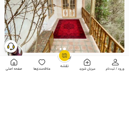
بومگردی در سراوان - قلعه کول - افرا
OpenStreetMap
©
1 خوابه . 45 متر . تا 6 مهمان
5
(1 نظر)
نقشه
ورود / ثبت‌نام
میزبان شوید
علاقه‌مندی‌ها
صفحه اصلی
هر شب از
3٬800٬000
3٬420٬000
تومان
10% تخفیف