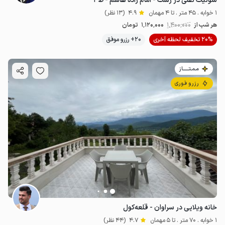
سوئیت نقلی در رشت - امام زاده هاشم - ط۳
1 خوابه . 45 متر . تا 4 مهمان
4.9
(13 نظر)
هر شب از
1٬400٬000
1٬120٬000
تومان
20% تخفیف لحظه آخری
20+ رزرو موفق
مـمـتــــــاز
رزرو فوری
خانه ویلایی در سراوان - قلعه‌کول
1 خوابه . 70 متر . تا 5 مهمان
4.7
(44 نظر)