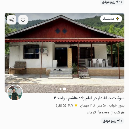
20+ رزرو موفق
مـمـتــــــاز
سوئیت حیاط دار در امام زاده هاشم - واحد ۲
بدون خواب . 50 متر . تا 3 مهمان
4.7
(5 نظر)
900٬000
هر شب از
تومان
10+ رزرو موفق