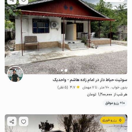
سوئیت حیاط دار در امام زاده هاشم - واحدیک
بدون خواب . 70 متر . تا 7 مهمان
4.7
(5 نظر)
1٬200٬000
هر شب از
تومان
10+ رزرو موفق
رزرو فوری