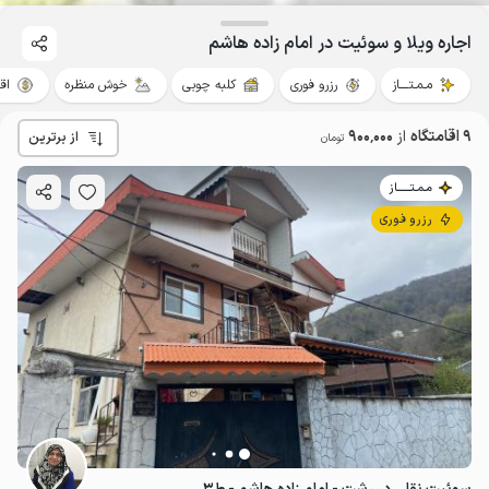
اجاره ویلا و سوئیت در امام زاده هاشم
مـمـتــــاز
رزرو فوری
کلبه چوبی
خوش منظره
اق
9 اقامتگاه
از
900٬000
از برترین
تومان
مـمـتــــــاز
رزرو فوری