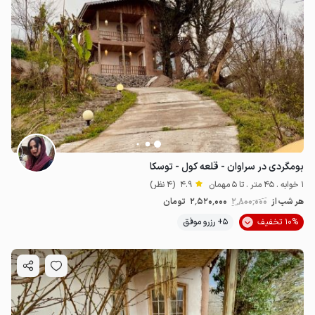
بومگردی در سراوان - قلعه کول - توسکا
1 خوابه . 45 متر . تا 5 مهمان
4.9
(4 نظر)
هر شب از
2٬800٬000
2٬520٬000
تومان
10% تخفیف
5+ رزرو موفق