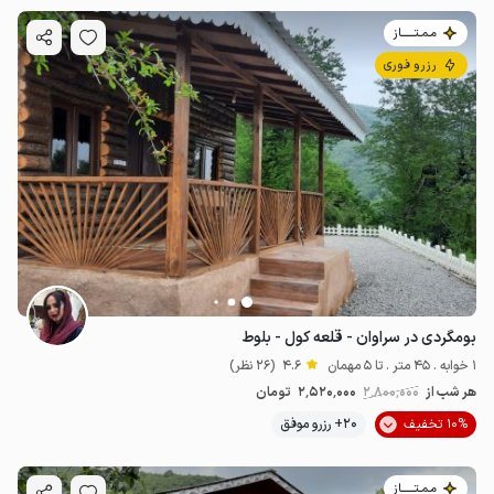
مـمـتــــــاز
رزرو فوری
بومگردی در سراوان - قلعه‌ کول - بلوط
1 خوابه . 45 متر . تا 5 مهمان
4.6
(26 نظر)
هر شب از
2٬800٬000
2٬520٬000
تومان
10% تخفیف
20+ رزرو موفق
مـمـتــــــاز