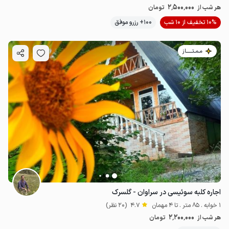
2٬500٬000
هر شب از
تومان
10% تخفیف از 10 شب
100+ رزرو موفق
مـمـتــــــاز
3.42
میلیون ت
5
اجاره کلبه سوئیسی در سراوان - گلسرک
1 خوابه . 85 متر . تا 4 مهمان
4.7
(20 نظر)
2٬200٬000
هر شب از
تومان