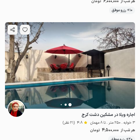
2
میلیون ت
4.9
6٬000٬000
هر شب از
تومان
10+ رزرو موفق
اجاره ویلا در مشکین دشت کرج
3 خوابه . 250 متر . تا 8 مهمان
4.8
(21 نظر)
4٬500٬000
هر شب از
تومان
20+ رزرو موفق