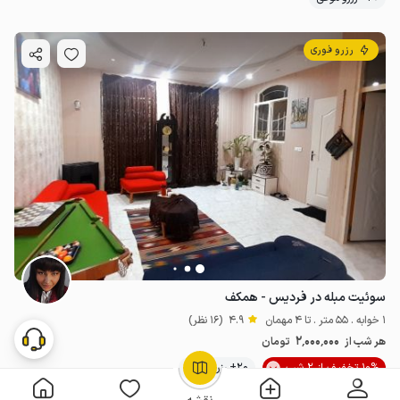
رزرو فوری
سوئیت مبله در فردیس - همکف
1 خوابه . 55 متر . تا 4 مهمان
4.9
(16 نظر)
2٬000٬000
هر شب از
تومان
10% تخفیف از 2 شب
20+ رزرو موفق
OpenStreetMap
©