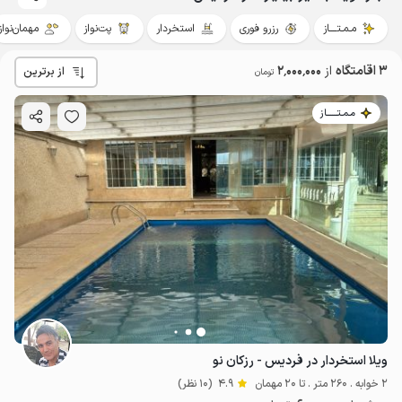
مـمـتــــاز
رزرو فوری
استخردار
پت‌نواز
مهمان‌نواز
3 اقامتگاه
از
2٬000٬000
از برترین
تومان
مـمـتــــــاز
ویلا استخردار در فردیس - رزکان نو
2 خوابه . 260 متر . تا 20 مهمان
4.9
(10 نظر)