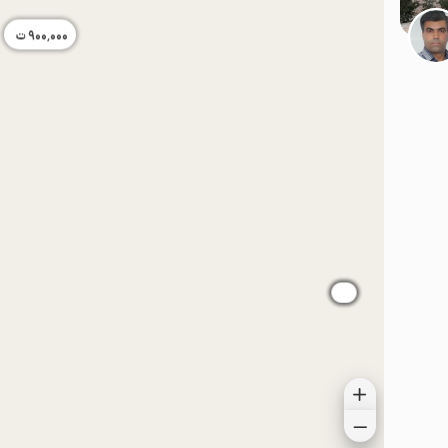
900٬000
ت
موقعیت در نقشه
موقعیت در نقشه