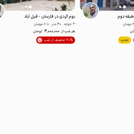
طبقه دوم
بوم گردی در فارسان - فیل آباد
3 خوابه . 40 متر . تا 8 مهمان
4٬000٬000
ان
هر شب از
تومان
موقعیت در نقشه
جدید
20% تخفیف از شب
اقتصادی