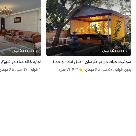
5٬000٬000
1٬500٬000
از
تومان
از
تومان
سوئیت حیاط دار در فارسان - فیل آباد - واحد ۱
اجاره خانه مبله در شهرک
بدون خواب . 50 متر . تا 6 مهمان
4.3
(7 نظر)
2 خوابه . 120 متر . تا 6 مهمان