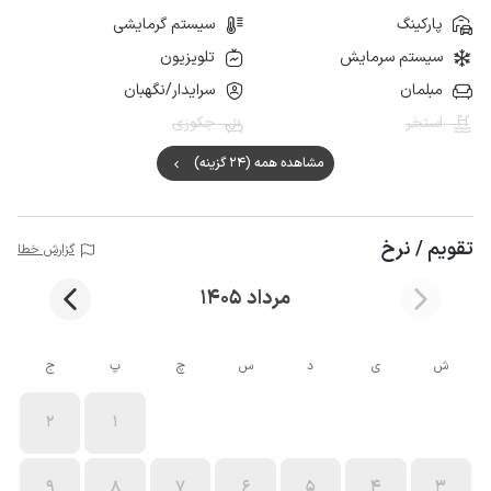
پارکینگ
سیستم گرمایشی
سیستم سرمایش
تلویزیون
مبلمان
سرایدار/نگهبان
استخر
جکوزی
مشاهده همه (24 گزینه)
تقویم / نرخ
گزارش خطا
مرداد 1405
ش
ی
د
س
چ
پ
ج
2
1
9
8
7
6
5
4
3