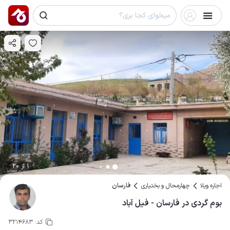
1 از 20
اجاره ویلا
چهارمحال و بختیاری
فارسان
بوم گردی در فارسان - فیل آباد
کد:
3214683