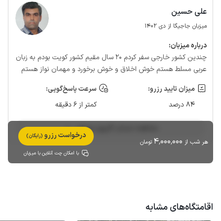
علی حسین
میزبان جاجیگا از دی 1402
درباره‌ میزبان:
چندین کشور خارجی سفر کردم ۲۰ سال مقیم کشور کویت بودم به زبان
عربی مسلط هستم خوش اخلاق و خوش برخورد و مهمان نواز هستم
میزان تایید رزرو:
سرعت پاسخ‌گویی:
84 درصد
کمتر از 6 دقیقه
مشاهده حساب کاربری میزبان
درخواست رزرو
(رایگان)
4٬000٬000
هر شب از
تومان
با امکان چت آنلاین با میزبان
اقامتگاه‌های مشابه