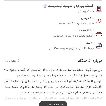
اقامتگاه بوم‌گردی، سوئیت نیمه دربست
منطقه روستایی
تا 8 مهمان
5 نفر استاندارد + 3 نفر اضافه
3 اتاق‌خواب
1 تخت یک‌نفره و 7 دست رختخواب
40 متر
زیربنا 40 متر - زمین و محوطه 1500 متر
درباره اقامتگاه
گزارش خطا
این بوم گردی حیاط دار سه خوابه در جوار کافه ای سنتی در فاصله حدود 200
متری روستا فیل آباد واقع شده که تا فارسان حدود 8 کیلومتر فاصله دارد.
طراحی اقامتگاه به گونه ای است که پذیرایی و آشپزخانه در اتاق اول واقع شده و
اقامتگاه دارای سه اتاق خواب دیگر می باشد که ورودی هر کدام در حیاط است،
همچنین ورودی حمام و سرویس ایرانی نیز در حیاط تعبیه شد است.
گفتنی است کافه سنتی میزبان به همراه آلاچیق و محوطه ای سرسبز در همسایگی
اقامتگاه قرار دارد که فضای مناسبی را برای تفریح مهمانان این اقامتگاه فراهم
مشاهده همه