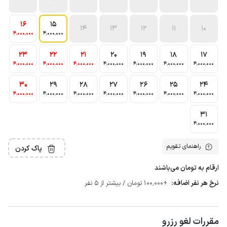
16
15
14
13
12
11
10
4٬000٬000
4٬000٬000
23
22
21
20
19
18
17
4٬000٬000
4٬000٬000
4٬000٬000
4٬000٬000
4٬000٬000
4٬000٬000
4٬000٬000
30
29
28
27
26
25
24
4٬000٬000
4٬000٬000
4٬000٬000
4٬000٬000
4٬000٬000
4٬000٬000
4٬000٬000
31
4٬000٬000
راهنمای تقویم
پاک کردن
ارقام به تومان می‌باشند
نرخ هر نفر اضافه:
+100٬000 تومان / بیشتر از 5 نفر
مقررات لغو رزرو