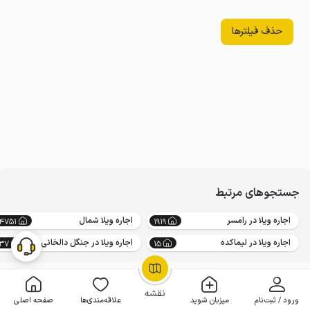
حذف فیلترها
جستجوهای مرتبط
اجاره ویلا در رامسر
اجاره ویلا شمال
4751
1919
اجاره ویلا در لیماکده
اجاره ویلا در جنگل دالخانی
137
15
OpenStreetMap
©
نقشه
ورود / ثبت‌نام
میزبان شوید
علاقه‌مندی‌ها
صفحه اصلی