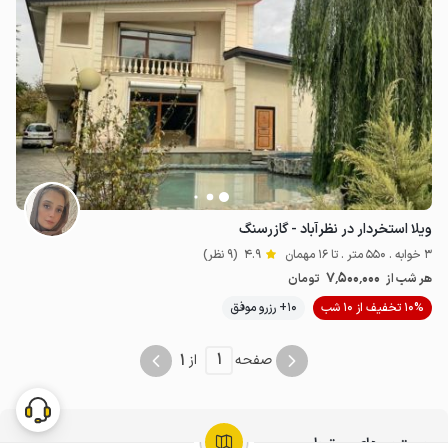
ویلا استخردار در نظرآباد - گازرسنگ
3 خوابه . 550 متر . تا 16 مهمان
4.9
(9 نظر)
7٬500٬000
هر شب از
تومان
10% تخفیف از 10 شب
10+ رزرو موفق
1
1
صفحه
از
جستجوهای مرتبط