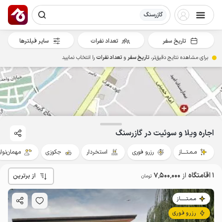
گازرسنگ
تاریخ سفر
تعداد نفرات
سایر فیلترها
برای مشاهده نتایج دقیق‌تر،
تاریخ سفر
و
تعداد نفرات
را انتخاب نمایید
7.5
میلیون ت
4.9
اجاره ویلا و سوئیت در گازرسنگ
مـمـتــــاز
رزرو فوری
استخردار
جکوزی
مهمان‌نواز
1 اقامتگاه
از
7٬500٬000
از برترین
تومان
مـمـتــــــاز
رزرو فوری