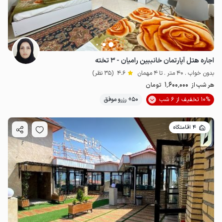
اجاره هتل آپارتمان خانببین رامیان - ۳ تخته
بدون خواب . 40 متر . تا 4 مهمان
4.6
(35 نظر)
1٬600٬000
هر شب از
تومان
10% تخفیف از 6 شب
50+ رزرو موفق
4 اقامتگاه