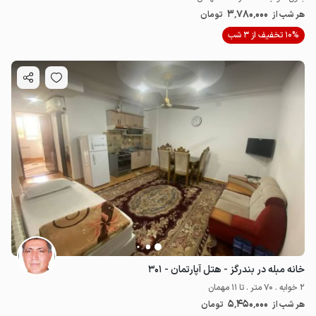
3٬780٬000
هر شب از
تومان
10% تخفیف از 3 شب
خانه مبله در بندرگز - هتل آپارتمان - ۳۰۱
2 خوابه . 70 متر . تا 11 مهمان
5٬450٬000
هر شب از
تومان