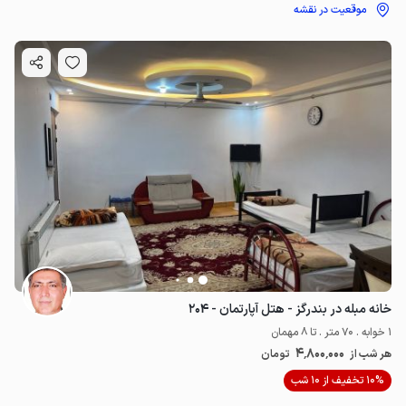
موقعیت در نقشه
خانه مبله در بندرگز - هتل آپارتمان - ۲۰۴
1 خوابه . 70 متر . تا 8 مهمان
4٬800٬000
هر شب از
تومان
10% تخفیف از 10 شب