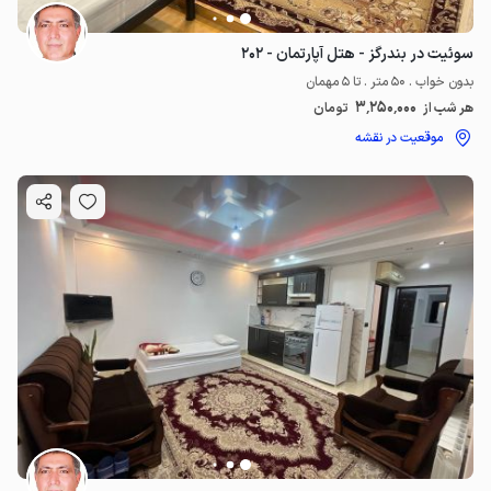
سوئیت در بندرگز - هتل آپارتمان - ۲۰۲
بدون خواب . 50 متر . تا 5 مهمان
3٬250٬000
هر شب از
تومان
موقعیت در نقشه