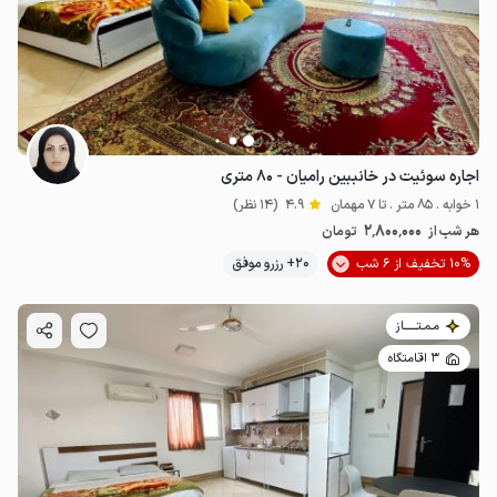
اجاره سوئیت در خانببین رامیان - ۸۰ متری
1 خوابه . 85 متر . تا 7 مهمان
4.9
(14 نظر)
2٬800٬000
هر شب از
تومان
10% تخفیف از 6 شب
20+ رزرو موفق
مـمـتــــــاز
3 اقامتگاه