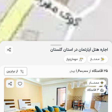
اجاره هتل آپارتمان در استان گلستان
مـمـتــــاز
مهمان‌نواز
25 اقامتگاه
از
1٬600٬000
از برترین
تومان
مـمـتــــــاز
3 اقامتگاه