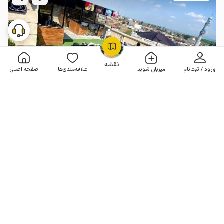
OpenStreetMap
©
نقشه
ورود / ثبت‌نام
میزبان شوید
علاقه‌مندی‌ها
صفحه اصلی
اجاره خانه در خانببین رامیان
2 خوابه . 120 متر . تا 10 مهمان
3.7
(42 نظر)
4٬000٬000
هر شب از
تومان
10% تخفیف از 6 شب
50+ رزرو موفق