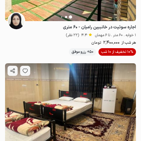
اجاره سوئیت در خانببین رامیان - ۶۰ متری
1 خوابه . 60 متر . تا 6 مهمان
4.4
(22 نظر)
2٬400٬000
هر شب از
تومان
10% تخفیف از 10 شب
50+ رزرو موفق
2.8
میلیون ت
4.9
3.5
میلیون ت
5