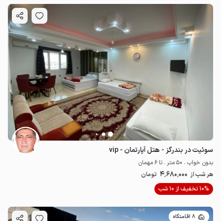
سوئیت در بندرگز - هتل آپارتمان - vip
بدون خواب . 50 متر . تا 6 مهمان
4٬680٬000
هر شب از
تومان
10% تخفیف از 10 شب
8 اقامتگاه