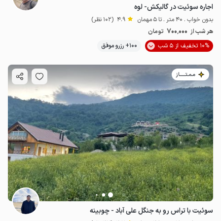
اجاره سوئیت در گالیکش- لوه
بدون خواب . 40 متر . تا 5 مهمان
4.9
(102 نظر)
700٬000
هر شب از
تومان
10% تخفیف از 5 شب
100+ رزرو موفق
مـمـتــــــاز
سوئیت با تراس رو به جنگل علی آباد - چوبینه