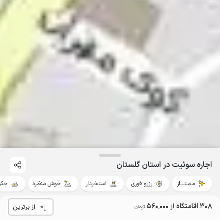
اجاره سوئیت در استان گلستان
مـمـتــــاز
رزرو فوری
استخردار
خوش منظره
جکو
308 اقامتگاه
از
560٬000
از برترین
تومان