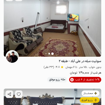
سوئیت مبله در علی آباد - طبقه ۲
بدون خواب . 75 متر . تا 6 مهمان
4.8
(33 نظر)
790٬000
هر شب از
تومان
10% تخفیف از 6 شب
50+ رزرو موفق
مـمـتــــــاز
رزرو فوری