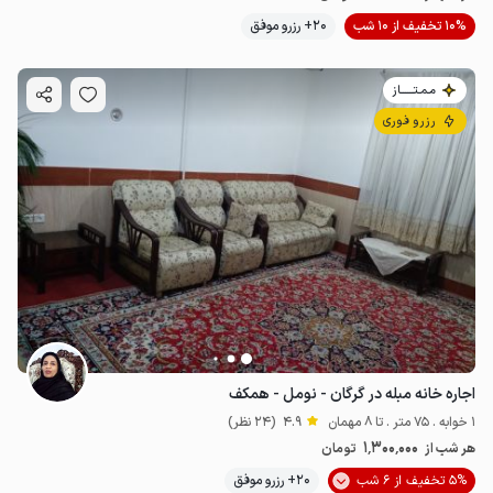
10% تخفیف از 10 شب
20+ رزرو موفق
مـمـتــــــاز
رزرو فوری
اجاره خانه مبله در گرگان - نومل - همکف
1 خوابه . 75 متر . تا 8 مهمان
4.9
(24 نظر)
1٬300٬000
هر شب از
تومان
5% تخفیف از 6 شب
20+ رزرو موفق