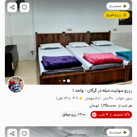
مـمـتــــــاز
رزرو فوری
رزرو سوئیت مبله در گرگان - واحد ۱
بدون خواب . 40 متر . تا 5 مهمان
4.9
(130 نظر)
1٬250٬000
هر شب از
تومان
5% تخفیف از 4 شب
200+ رزرو موفق
مـمـتــــــاز