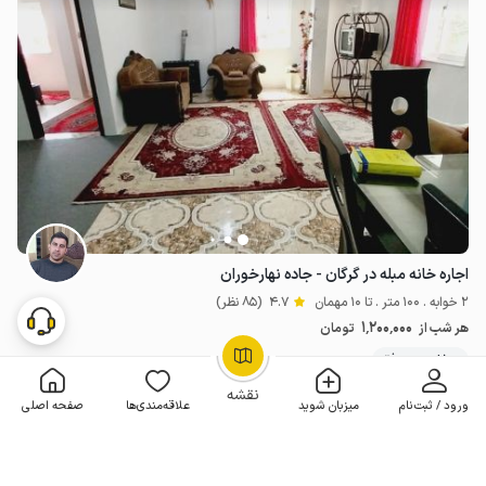
اجاره خانه مبله در گرگان - جاده نهارخوران
2 خوابه . 100 متر . تا 10 مهمان
4.7
(85 نظر)
1٬200٬000
هر شب از
تومان
100+ رزرو موفق
OpenStreetMap
©
نقشه
ورود / ثبت‌نام
میزبان شوید
علاقه‌مندی‌ها
صفحه اصلی
مـمـتــــــاز
رزرو فوری