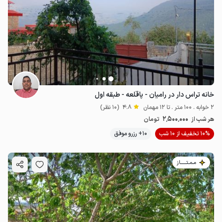
خانه تراس دار در رامیان - پاقلعه - طبقه اول
2 خوابه . 100 متر . تا 12 مهمان
4.8
(10 نظر)
2٬500٬000
هر شب از
تومان
10% تخفیف از 10 شب
10+ رزرو موفق
مـمـتــــــاز