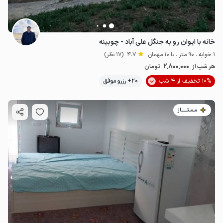
خانه با ایوان رو به جنگل علی آباد - چوبینه
1 خوابه . 90 متر . تا 10 مهمان
4.7
(17 نظر)
2٬800٬000
هر شب از
تومان
10% تخفیف از 4 شب
20+ رزرو موفق
مـمـتــــــاز