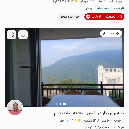
بدون خواب . 30 متر . تا 4 مهمان
4.7
(43 نظر)
1٬500٬000
هر شب از
تومان
10% تخفیف از 4 شب
50+ رزرو موفق
مـمـتــــــاز
خانه تراس دار در رامیان - پاقلعه - طبقه دوم
2 خوابه . 100 متر . تا 12 مهمان
4.9
(20 نظر)
2٬800٬000
هر شب از
تومان