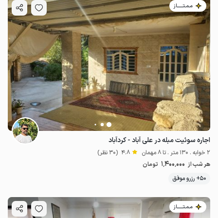
مـمـتــــــاز
اجاره سوئیت مبله در علی آباد - کردآباد
2 خوابه . 130 متر . تا 8 مهمان
4.8
(30 نظر)
1٬400٬000
هر شب از
تومان
50+ رزرو موفق
مـمـتــــــاز