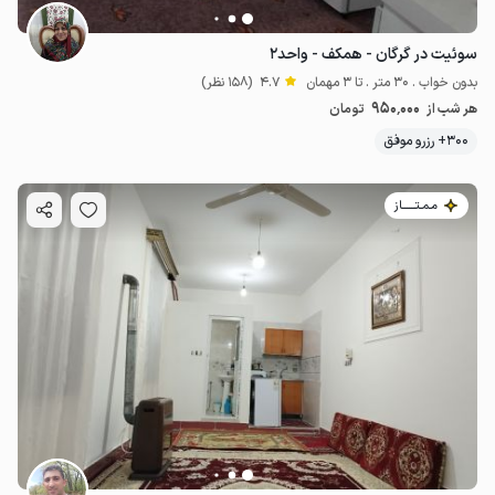
سوئیت در گرگان - همکف - واحد۲
بدون خواب . 30 متر . تا 3 مهمان
4.7
(158 نظر)
950٬000
هر شب از
تومان
300+ رزرو موفق
مـمـتــــــاز