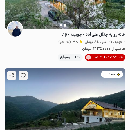
2
میلیون ت
4.8
1.2
میلیون ت
4.7
خانه رو به جنگل علی آباد - چوبینه - vip
2 خوابه . 120 متر . تا 8 مهمان
4.8
(25 نظر)
3٬350٬000
هر شب از
تومان
10% تخفیف از 4 شب
20+ رزرو موفق
مـمـتــــــاز