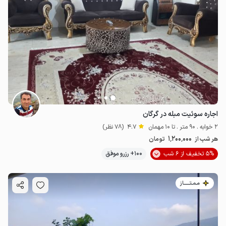
اجاره سوئیت مبله در گرگان
2 خوابه . 90 متر . تا 10 مهمان
4.7
(78 نظر)
1٬200٬000
هر شب از
تومان
5% تخفیف از 6 شب
100+ رزرو موفق
مـمـتــــــاز