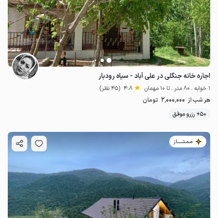
اجاره خانه جنگلی در علی آباد - سیاه رودبار
1 خوابه . 80 متر . تا 10 مهمان
4.8
(45 نظر)
2٬000٬000
هر شب از
تومان
50+ رزرو موفق
مـمـتــــــاز
700٬000
ت
4.9