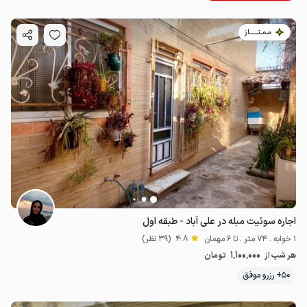
مـمـتــــــاز
اجاره سوئیت مبله در علی آباد - طبقه اول
1 خوابه . 74 متر . تا 6 مهمان
4.8
(39 نظر)
1٬100٬000
هر شب از
تومان
50+ رزرو موفق