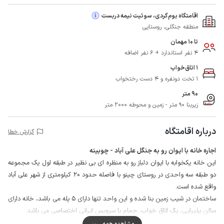
اقامتگاه بوم‌گردی، سوئیت نیمه دربست
منطقه جنگلی، روستایی
تا 10 مهمان
4 نفر استاندارد + 6 نفر اضافه
1 اتاق‌خواب
1 تخت دونفره و 4 دست رختخواب
90 متر
زیربنا 90 متر - زمین و محوطه 2000 متر
درباره اقامتگاه
گزارش خطا
اجاره خانه با ایوان رو به جنگل علی آباد - چوبینه
این خانه یکخوابه با ایوان دلباز رو به منظره ای بی نظیر در طبقه اول یک مجموعه
دو طبقه سه واحدی در روستای چینو با فاصله حدود 20 کیلومتری از شهر علی آباد
واقع شده است.
ساختمان در شیب زمین بنا شده و این واحد تنها دارای 5 پله می باشد، خانه دارای
سالن پذیرایی، یک اتاق خواب، حمام با سرویس ایرانی اختصاصی می باشد.
حیاط مجموعه با فنس محصور شده و میزبان در حیاط سکونت دارد، همچنین
مشاهده همه