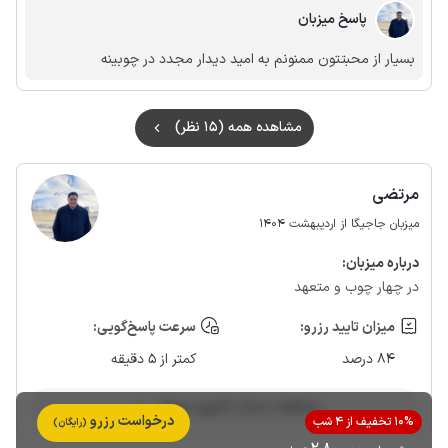
پاسخ میزبان
بسیار از محبتتون ممنونم به امید دیدار مجدد در چوبینه
مشاهده همه (15 نظر)
مرتضی
میزبان جاجیگا از اردیبهشت 1404
درباره‌ میزبان:
در چهار چوب و متعهد
میزان تایید رزرو:
سرعت پاسخ‌گویی:
84 درصد
کمتر از 5 دقیقه
مشاهده حساب کاربری میزبان
درخواست رزرو
10% تخفیف از 4 شب
(رایگان)