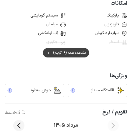
امکانات
پارکینگ
سیستم گرمایشی
تلویزیون
مبلمان
سرایدار/نگهبان
آب لوله‌کشی
استخر
جکوزی
مشاهده همه (16 گزینه)
ویژگی‌ها
اقامتگاه ممتاز
خوش منظره
تقویم / نرخ
گزارش خطا
مرداد 1405