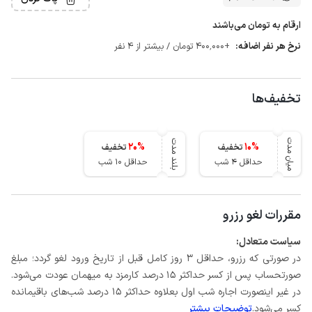
ارقام به تومان می‌باشند
نرخ هر نفر اضافه:
+400٬000 تومان / بیشتر از 4 نفر
تخفیف‌ها
میان مدت
بلند مدت
20
%
10
%
تخفیف
تخفیف
حداقل 4 شب
حداقل 10 شب
مقررات لغو رزرو
سیاست متعادل:
در صورتی که رزرو، حداقل 3 روز کامل قبل از تاریخ ورود لغو گردد؛ مبلغ
صورتحساب پس از کسر حداکثر 15 درصد کارمزد به میهمان عودت می‌شود.
در غیر اینصورت اجاره شب اول بعلاوه حداکثر 15 درصد شب‌های باقیمانده
کسر می‌شود.
توضیحات بیشتر