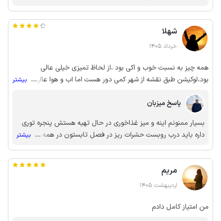
تحویل دادید به امید دیدار مجدد در چوبینه ،
شهلا
خرداد 1405
همه چیز به نسبت خوب و اکی بود ،از لحاظ تمیزی خیلی عالی
بود،لوکیشن طبق نقشه از شهر کمی دور هست اما اب و هوا عالی،اکر
...
بیشتر
زحمت بکشن آینه هم نصب کنن خیلی بهتر میشه چون واقعا لازم هست
پاسخ میزبان
و بخاطر اینکه منطقه پشه زیاد داره برای درها هم مثل پنجره ها توری
نصب کنن .باتشکر
بسیار ممنونم اینه و میز غذاخوری در حال تهیه هستش پنجره توری
داره باید درب روبست حشرات ریز در فصل تابستون در همه
...
بیشتر
روستاهای مجاور جنگل از سر شب تا ده شب هستش که دور روشنایی
جمع میشن پشه در اون منطقه نیست اصلا
مریم
اردیبهشت 1405
من امتیاز کامل دادم