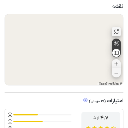
عهده مهمان می باشد.
نقشه
OpenStreetMap
©
امتیازات
(
17
مهمان
)
4.7
از ۵