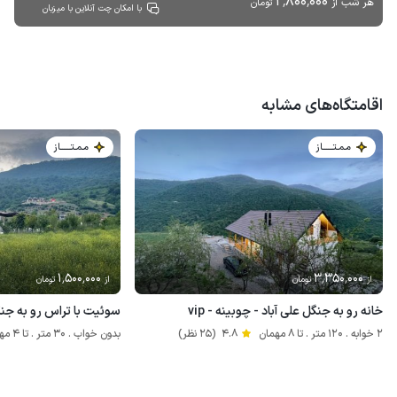
2٬800٬000
هر شب از
تومان
با امکان چت آنلاین با میزبان
اقامتگاه‌های مشابه
مـمـتــــــاز
مـمـتــــــاز
1٬500٬000
3٬350٬000
از
تومان
از
تومان
خانه رو به جنگل علی آباد - چوبینه - vip
سوئیت با تراس رو به جنگ
2 خوابه . 120 متر . تا 8 مهمان
4.8
(25 نظر)
بدون خواب . 30 متر . تا 4 مهمان