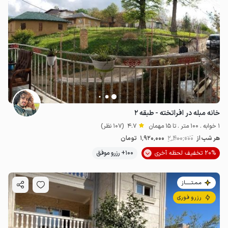
خانه مبله در افراتخته - طبقه ۲
1 خوابه . 100 متر . تا 15 مهمان
4.7
(107 نظر)
هر شب از
2٬400٬000
1٬920٬000
تومان
20% تخفیف لحظه آخری
100+ رزرو موفق
مـمـتــــــاز
رزرو فوری