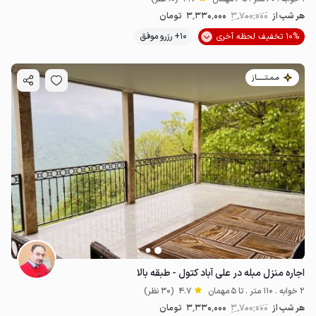
هر شب از
3٬700٬000
3٬330٬000
تومان
10% تخفیف لحظه آخری
10+ رزرو موفق
مـمـتــــــاز
اجاره منزل مبله در علی آباد کتول - طبقه بالا
2 خوابه . 110 متر . تا 5 مهمان
4.7
(30 نظر)
هر شب از
3٬700٬000
3٬330٬000
تومان