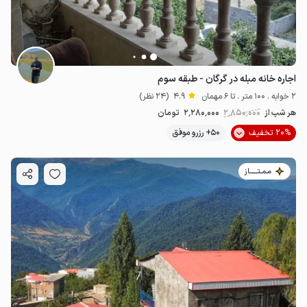
1.92
میلیون ت
4.7
1.52
میلیون ت
4.8
اجاره خانه مبله در گرگان - طبقه سوم
2 خوابه . 100 متر . تا 6 مهمان
4.9
(24 نظر)
هر شب از
2٬850٬000
2٬280٬000
تومان
20% تخفیف
50+ رزرو موفق
مـمـتــــــاز