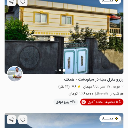
مـمـتــــــاز
رزرو منزل مبله در مینودشت - همکف
2 خوابه . 130 متر . تا 8 مهمان
4.6
(21 نظر)
هر شب از
1٬400٬000
1٬260٬000
تومان
10% تخفیف لحظه آخری
20+ رزرو موفق
مـمـتــــــاز