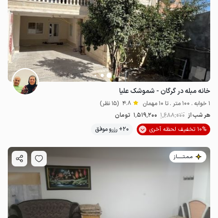
خانه مبله در گرگان - شموشک علیا
1 خوابه . 100 متر . تا 10 مهمان
4.8
(15 نظر)
هر شب از
1٬688٬000
1٬519٬200
تومان
10% تخفیف لحظه آخری
20+ رزرو موفق
مـمـتــــــاز