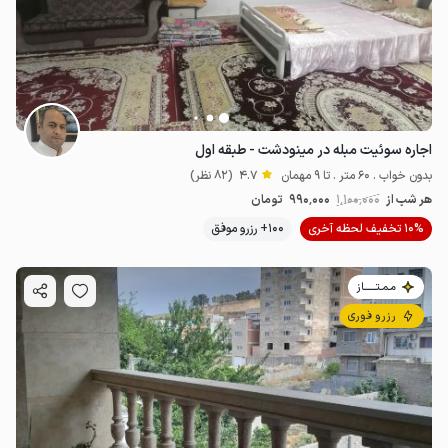
اجاره سوئیت مبله در مینودشت - طبقه اول
بدون خواب . 60 متر . تا 9 مهمان
4.7
(82 نظر)
هر شب از
1٬100٬000
990٬000
تومان
10% تخفیف لحظه آخری
100+ رزرو موفق
مـمـتــــــاز
2.25
میلیون ت
4.9
رزرو فوری