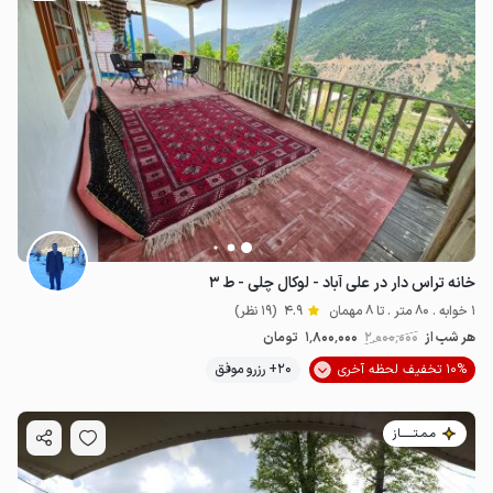
خانه تراس دار در علی آباد - لوکال چلی - ط ۳
1 خوابه . 80 متر . تا 8 مهمان
4.9
(19 نظر)
هر شب از
2٬000٬000
1٬800٬000
تومان
10% تخفیف لحظه آخری
20+ رزرو موفق
مـمـتــــــاز