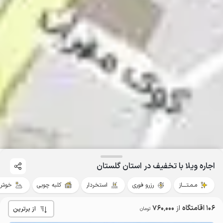
اجاره ویلا با تخفیف در استان گلستان
مـمـتــــاز
رزرو فوری
استخردار
کلبه چوبی
خوش 
106 اقامتگاه
از
760٬000
از برترین
تومان