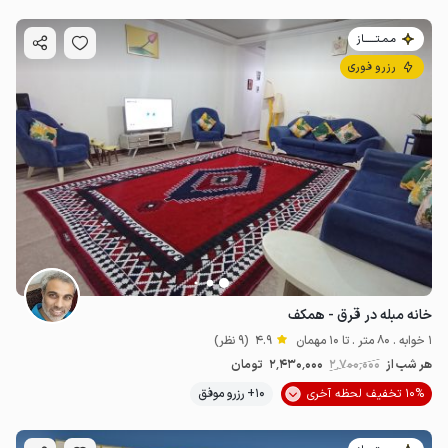
مـمـتــــــاز
رزرو فوری
خانه مبله در قرق - همکف
1 خوابه . 80 متر . تا 10 مهمان
4.9
(9 نظر)
هر شب از
2٬700٬000
2٬430٬000
تومان
10% تخفیف لحظه آخری
10+ رزرو موفق