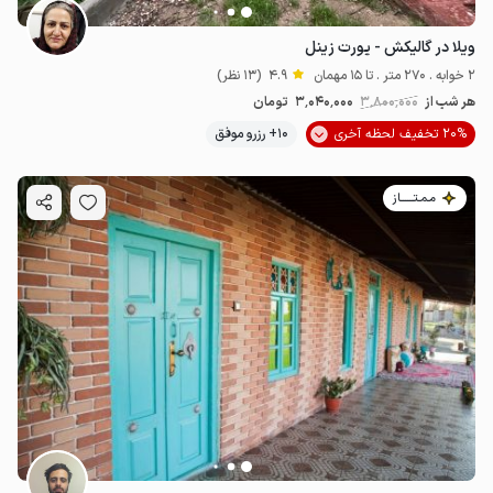
ویلا در گالیکش - یورت زینل
2 خوابه . 270 متر . تا 15 مهمان
4.9
(13 نظر)
هر شب از
3٬800٬000
3٬040٬000
تومان
20% تخفیف لحظه آخری
10+ رزرو موفق
مـمـتــــــاز