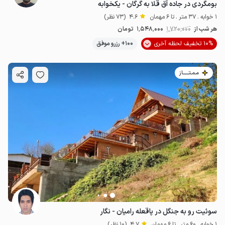
بومگردی در جاده آق قلا به گرگان - یکخوابه
1 خوابه . 37 متر . تا 6 مهمان
4.6
(73 نظر)
هر شب از
1٬720٬000
1٬548٬000
تومان
10% تخفیف لحظه آخری
100+ رزرو موفق
مـمـتــــــاز
سوئیت رو به جنگل در پاقعله رامیان - نگار
1 خوابه . 60 متر . تا 6 مهمان
4.7
(10 نظر)