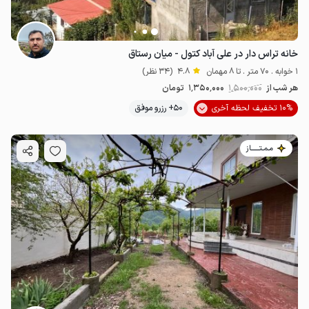
خانه تراس دار در علی آباد کتول - میان رستاق
1 خوابه . 70 متر . تا 8 مهمان
4.8
(34 نظر)
هر شب از
1٬500٬000
1٬350٬000
تومان
10% تخفیف لحظه آخری
50+ رزرو موفق
مـمـتــــــاز