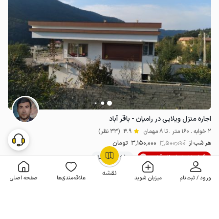
اجاره منزل ویلایی در رامیان - باقر آباد
2 خوابه . 160 متر . تا 8 مهمان
4.9
(33 نظر)
هر شب از
3٬500٬000
3٬150٬000
تومان
10% تخفیف لحظه آخری
50+ رزرو موفق
OpenStreetMap
©
نقشه
ورود / ثبت‌نام
میزبان شوید
علاقه‌مندی‌ها
صفحه اصلی
مـمـتــــــاز