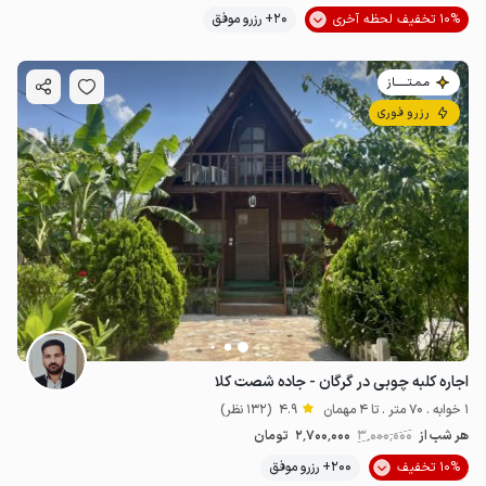
10% تخفیف لحظه آخری
20+ رزرو موفق
مـمـتــــــاز
رزرو فوری
اجاره کلبه چوبی در گرگان - جاده شصت کلا
1 خوابه . 70 متر . تا 4 مهمان
4.9
(132 نظر)
هر شب از
3٬000٬000
2٬700٬000
تومان
10% تخفیف
200+ رزرو موفق