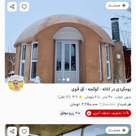
مـمـتــــــاز
بومگردی در کلاله - گوگجه - آق قوی
بدون خواب . 40 متر . تا 6 مهمان
4.9
(12 نظر)
هر شب از
2٬500٬000
2٬250٬000
تومان
10% تخفیف لحظه آخری
10+ رزرو موفق
مـمـتــــــاز