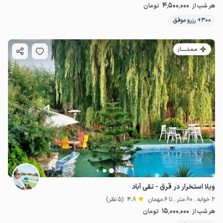
4٬500٬000
هر شب از
تومان
300+ رزرو موفق
مـمـتــــــاز
4
میلیون ت
4.5
ویلا استخرار در قرق - تقی آباد
2 خوابه . 80 متر . تا 6 مهمان
4.8
(5 نظر)
15٬000٬000
هر شب از
تومان