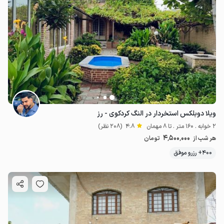
ویلا دوبلکس استخردار در النگ کردکوی - رز
2 خوابه . 160 متر . تا 8 مهمان
4.8
(208 نظر)
4٬500٬000
هر شب از
تومان
400+ رزرو موفق