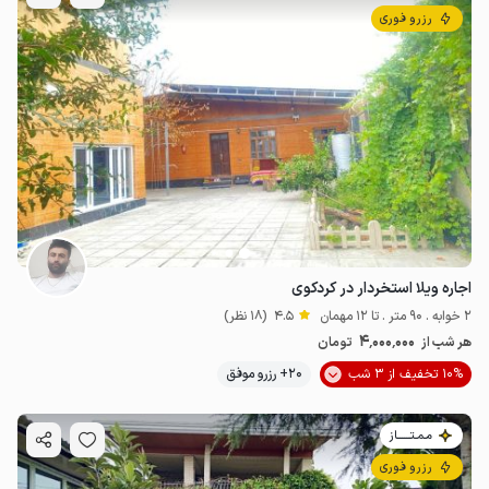
رزرو فوری
اجاره ویلا استخردار در کردکوی
2 خوابه . 90 متر . تا 12 مهمان
4.5
(18 نظر)
4٬000٬000
هر شب از
تومان
10% تخفیف از 3 شب
20+ رزرو موفق
مـمـتــــــاز
رزرو فوری