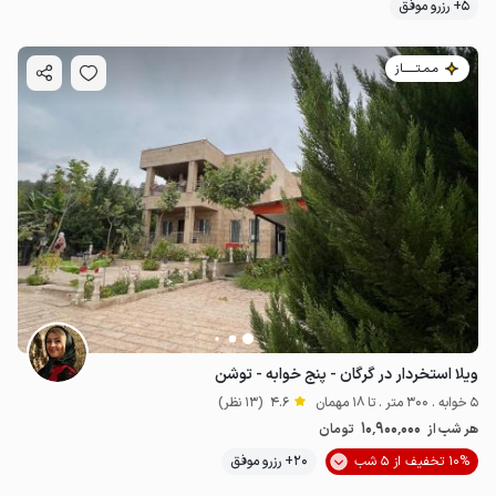
5+ رزرو موفق
مـمـتــــــاز
ویلا استخردار در گرگان - پنج خوابه - توشن
5 خوابه . 300 متر . تا 18 مهمان
4.6
(13 نظر)
10٬900٬000
هر شب از
تومان
10% تخفیف از 5 شب
20+ رزرو موفق