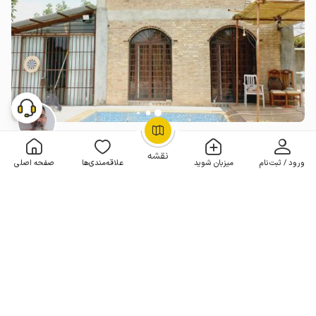
ویلا استخردار در کردکوی
OpenStreetMap
©
2 خوابه . 100 متر . تا 15 مهمان
4.2
(15 نظر)
نقشه
ورود / ثبت‌نام
میزبان شوید
علاقه‌مندی‌ها
صفحه اصلی
4٬000٬000
هر شب از
تومان
10% تخفیف از 4 شب
20+ رزرو موفق