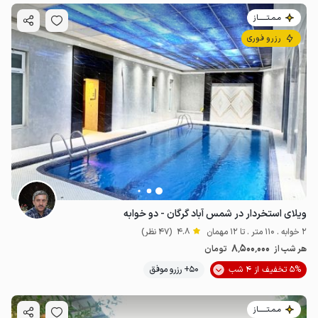
مـمـتــــــاز
رزرو فوری
ویلای استخردار در شمس آباد گرگان - دو خوابه
2 خوابه . 110 متر . تا 12 مهمان
4.8
(47 نظر)
8٬500٬000
هر شب از
تومان
5% تخفیف از 4 شب
50+ رزرو موفق
مـمـتــــــاز