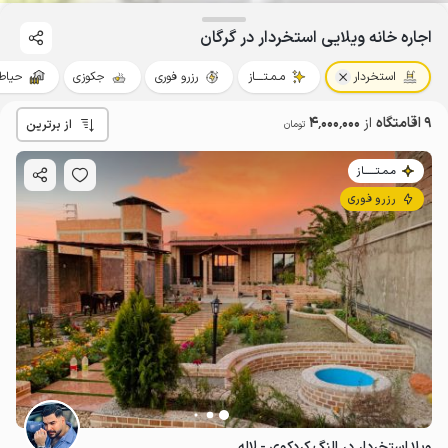
اجاره خانه ویلایی استخردار در گرگان
استخردار
مـمـتــــاز
رزرو فوری
جکوزی
حیاط‌
9 اقامتگاه
از
4٬000٬000
از برترین
تومان
مـمـتــــــاز
رزرو فوری
ویلا استخردار در النگ کردکوی - لاله