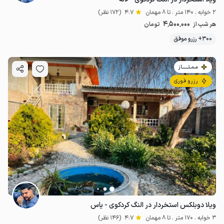
2 خوابه . 140 متر . تا 8 مهمان
4.7
(172 نظر)
4٬500٬000
هر شب از
تومان
300+ رزرو موفق
مـمـتــــــاز
رزرو فوری
ویلا دوبلکس استخردار در النگ کردکوی - یاس
3 خوابه . 170 متر . تا 8 مهمان
4.7
(146 نظر)