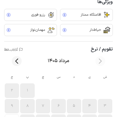
ویژگی‌ها
اقامتگاه ممتاز
رزرو فوری
حیاط‌دار
مهمان‌نواز
تقویم / نرخ
گزارش خطا
مرداد 1405
ش
ی
د
س
چ
پ
ج
2
1
9
8
7
6
5
4
3