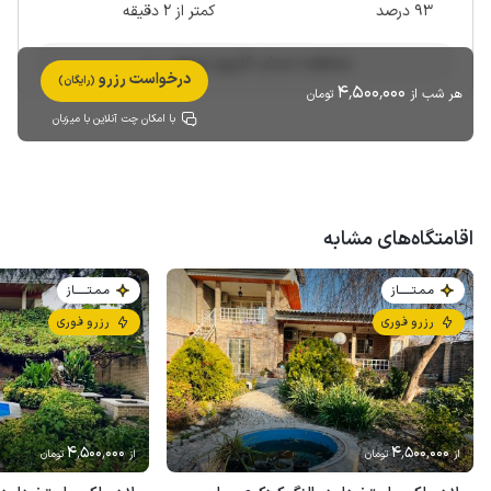
93 درصد
کمتر از 2 دقیقه
مشاهده حساب کاربری میزبان
درخواست رزرو
(رایگان)
4٬500٬000
هر شب از
تومان
با امکان چت آنلاین با میزبان
اقامتگاه‌های مشابه
مـمـتــــــاز
مـمـتــــــاز
رزرو فوری
رزرو فوری
4٬500٬000
4٬500٬000
از
تومان
از
تومان