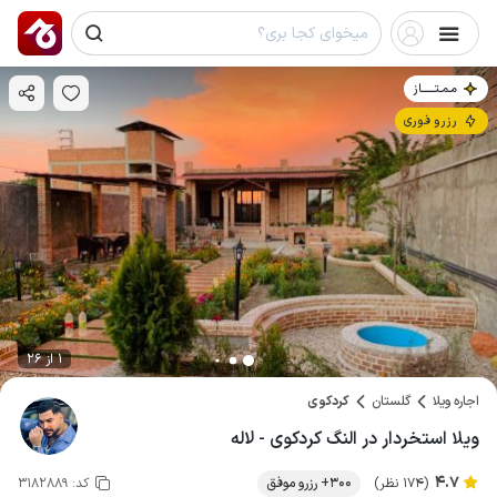
مـمـتــــــاز
رزرو فوری
1 از 26
اجاره ویلا
گلستان
کردکوی
ویلا استخردار در النگ کردکوی - لاله
4.7
(174 نظر)
300+ رزرو موفق
کد:
3182889