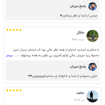
پاسخ میزبان
مرسی از شما و نظر زیباتون♥️
جلال
مرداد 1405
با سلام و تجدید احترام از همه نظر عالی بود آب استخر بسیار تمیز
محیط زیبا میزبان عالی لوازم آشپزی بی نظیر به همه پیشنهاد میدم یک
...
بیشتر
باربرن همیشه میرن سپاس فراوان از مهمان نوازی میزبان محترم
پاسخ میزبان
خیلی ممنونم از شما و خانواده ی محترمتوووووون♥️♥️
حامد
تیر 1405