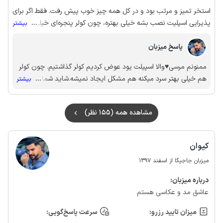
استخر تمیز و مرتب بود و در کل همه چیز خوب پیش رفت. فقط اگر برای
پذیرایی اسپلیت نصب بشه خیلی بهتره، چون کولر پنجره‌ای خیلی جوابگو
...
بیشتر
نبود، اما در مجموع بقیه موارد تو بهترین حالت ممکن بودن.
پاسخ میزبان
ممنونم مرسی♥️والا اسپیلت یود عوض کردیم کولر گذاشتیم. چون کولر
هم خیلی بهتر سرد میکنه هم مشکل ایجاد نمیشه.شاید شما دستتون
...
بیشتر
خورده بود و فن اسپید و کم کرده بودید... وگرنه همیشه یخ میکنه
خونرو😊ولی بازم مرسی♥️♥️♥️
مشاهده همه (155 نظر)
کیوان
میزبان جاجیگا از اسفند 1397
درباره‌ میزبان:
عاشق مد و عکاسی هستم
میزان تایید رزرو:
سرعت پاسخ‌گویی: