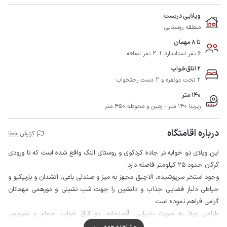
ویلایی دربست
منطقه روستایی
تا 8 مهمان
6 نفر استاندارد + 2 نفر اضافه
2 اتاق‌خواب
2 تخت دونفره و 2 دست رختخواب
140 متر
زیربنا 140 متر - زمین و محوطه 450 متر
درباره اقامتگاه
گزارش خطا
این ویلای دو خوابه در جاده کردکوی و روستای النگ واقع شده است که تا ورودی
گرگان حدود 25 کیلومتر فاصله دارد.
وجود استخر سرپوشیده، آلاچیق مجهز به میز و صندلی باغی، آتشدان و باربیکیو و
حیاطی دلباز فضایی جذاب و دلنشین را جهت شب نشینی و دورهمی مهمانان
گرامی فراهم نموده است.
طراحی ویلا به صورت پذیرایی، آشپزخانه، دو اتاق خواب، حمام و سرویس
بهداشتی ایرانی مشترک با فرنگی می باشد.
مشاهده همه