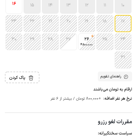
16
15
14
13
12
11
10
23
22
21
20
19
18
17
30
29
28
27
26
25
24
4٬500٬000
31
راهنمای تقویم
پاک کردن
ارقام به تومان می‌باشند
نرخ هر نفر اضافه:
+800٬000 تومان / بیشتر از 6 نفر
مقررات لغو رزرو
سیاست سختگیرانه: