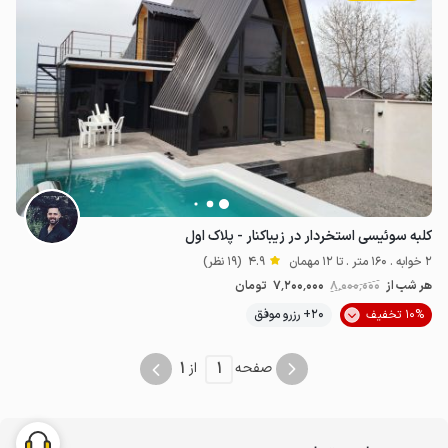
کلبه سوئیسی استخردار در زیباکنار - پلاک اول
2 خوابه . 160 متر . تا 12 مهمان
4.9
(19 نظر)
هر شب از
8٬000٬000
7٬200٬000
تومان
10% تخفیف
20+ رزرو موفق
1
1
صفحه
از