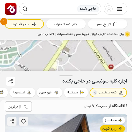
حاجی بکنده
1
تاریخ سفر
تعداد نفرات
سایر فیلترها
برای مشاهده نتایج دقیق‌تر،
تاریخ سفر
و
تعداد نفرات
را انتخاب نمایید
7.2
میلیون ت
4.9
اجاره کلبه سوئیسی در حاجی بکنده
کلبه سوئیسی
مـمـتــــاز
رزرو فوری
استخردار
1 اقامتگاه
از
7٬200٬000
از برترین
تومان
مـمـتــــــاز
رزرو فوری