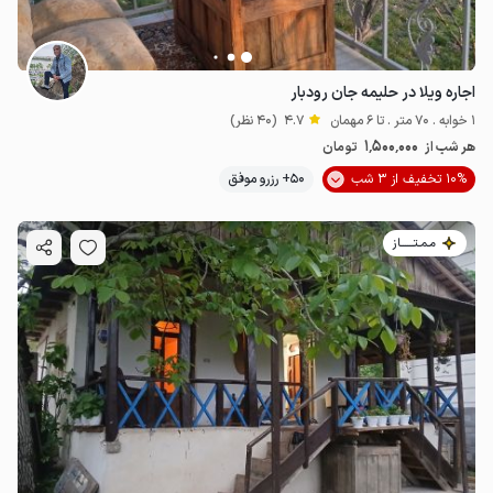
اجاره ویلا در حلیمه جان رودبار
1 خوابه . 70 متر . تا 6 مهمان
4.7
(40 نظر)
1٬500٬000
هر شب از
تومان
10% تخفیف از 3 شب
50+ رزرو موفق
مـمـتــــــاز