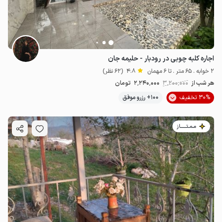
اجاره کلبه چوبی در رودبار - حلیمه جان
2 خوابه . 65 متر . تا 6 مهمان
4.8
(62 نظر)
هر شب از
3٬200٬000
2٬240٬000
تومان
30% تخفیف
100+ رزرو موفق
مـمـتــــــاز