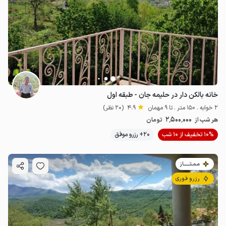
خانه بالکن دار در حلیمه جان - طبقه اول
2 خوابه . 150 متر . تا 9 مهمان
4.9
(20 نظر)
2٬500٬000
هر شب از
تومان
10% تخفیف از 10 شب
20+ رزرو موفق
مـمـتــــــاز
رزرو فوری