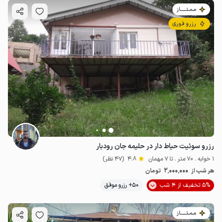
مـمـتــــــاز
رزرو فوری
رزرو سوئیت حیاط دار در حلیمه جان رودبار
1 خوابه . 70 متر . تا 7 مهمان
4.8
(47 نظر)
2٬000٬000
هر شب از
تومان
5% تخفیف از 4 شب
50+ رزرو موفق
مـمـتــــــاز