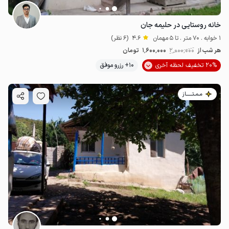
خانه روستایی در حلیمه جان
1 خوابه . 70 متر . تا 5 مهمان
4.6
(6 نظر)
هر شب از
2٬000٬000
1٬600٬000
تومان
20% تخفیف لحظه آخری
10+ رزرو موفق
مـمـتــــــاز