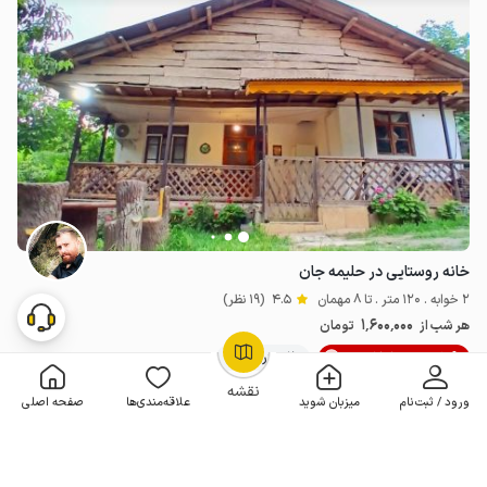
خانه روستایی در حلیمه جان
2 خوابه . 120 متر . تا 8 مهمان
4.5
(19 نظر)
1٬600٬000
هر شب از
تومان
10% تخفیف از 3 شب
20+ رزرو موفق
OpenStreetMap
©
نقشه
ورود / ثبت‌نام
میزبان شوید
علاقه‌مندی‌ها
صفحه اصلی