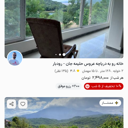
خانه رو به دریاچه عروس حلیمه جان - رودبار
2 خوابه . 128 متر . تا 15 مهمان
4.8
(135 نظر)
2٬498٬000
هر شب از
تومان
10% تخفیف از 5 شب
200+ رزرو موفق
مـمـتــــــاز