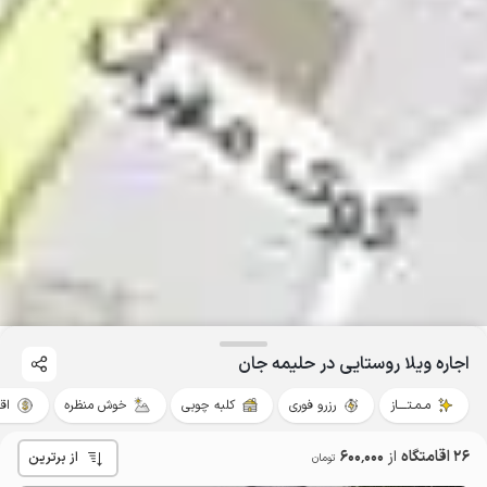
اجاره ویلا روستایی در حلیمه جان
مـمـتــــاز
رزرو فوری
کلبه چوبی
خوش منظره
اق
26 اقامتگاه
از
600٬000
از برترین
تومان