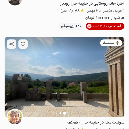
اجاره خانه روستایی در حلیمه جان رودبار
1 خوابه . 50 متر . تا 6 مهمان
4.9
(28 نظر)
1٬000٬000
هر شب از
تومان
5% تخفیف از 6 شب
20+ رزرو موفق
مـمـتــــــاز
سوئیت مبله در حلیمه جان - همکف