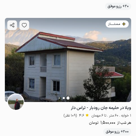
20+ رزرو موفق
مـمـتــــــاز
ویلا در حلیمه جان رودبار - تراس دار
1 خوابه . 60 متر . تا 6 مهمان
4.6
(109 نظر)
1٬500٬000
هر شب از
تومان
200+ رزرو موفق