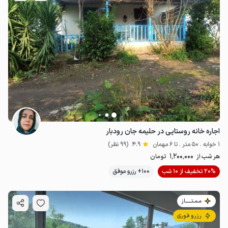
اجاره خانه روستایی در حلیمه جان رودبار
1 خوابه . 50 متر . تا 6 مهمان
4.9
(99 نظر)
1٬200٬000
هر شب از
تومان
20% تخفیف از 10 شب
100+ رزرو موفق
مـمـتــــــاز
رزرو فوری