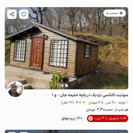
مـمـتــــــاز
سوئیت کانکسی نزدیک دریاچه حلیمه جان - و ۱
1 خوابه . 30 متر . تا 4 مهمان
4.7
(22 نظر)
2٬300٬000
هر شب از
تومان
10% تخفیف از 3 شب
20+ رزرو موفق