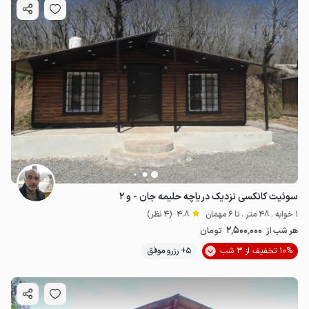
سوئیت کانکسی نزدیک دریاچه حلیمه جان - و ۲
1 خوابه . 48 متر . تا 6 مهمان
4.8
(4 نظر)
2٬500٬000
هر شب از
تومان
10% تخفیف از 3 شب
5+ رزرو موفق