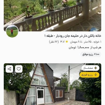
خانه بالکن دار در حلیمه جان رودبار - طبقه ۱
1 خوابه . 65 متر . تا 8 مهمان
4.7
(62 نظر)
1٬800٬000
هر شب از
تومان
100+ رزرو موفق
مـمـتــــــاز
رزرو فوری
2.5
میلیون ت
4.6