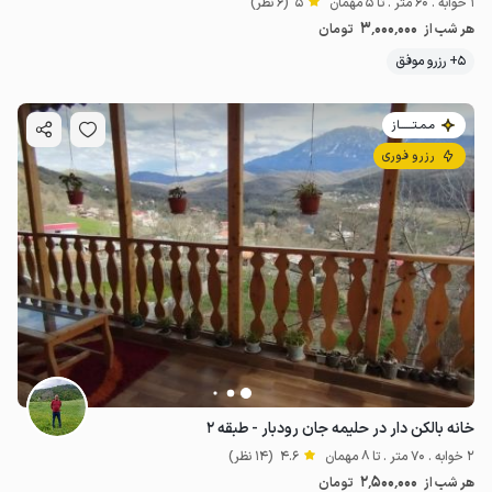
1 خوابه . 60 متر . تا 5 مهمان
5
(6 نظر)
3٬000٬000
هر شب از
تومان
5+ رزرو موفق
مـمـتــــــاز
رزرو فوری
خانه بالکن دار در حلیمه جان رودبار - طبقه ۲
2 خوابه . 70 متر . تا 8 مهمان
4.6
(14 نظر)
2٬500٬000
هر شب از
تومان