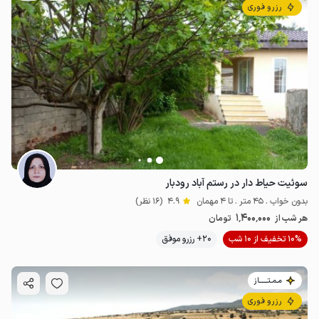
رزرو فوری
سوئیت حیاط دار در رستم آباد رودبار
بدون خواب . 45 متر . تا 4 مهمان
4.9
(16 نظر)
1٬400٬000
هر شب از
تومان
10% تخفیف از 10 شب
20+ رزرو موفق
مـمـتــــــاز
رزرو فوری