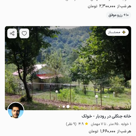
2٬300٬000
هر شب از
تومان
10+ رزرو موفق
مـمـتــــــاز
خانه جنگلی در رودبار - خولک
1 خوابه . 65 متر . تا 7 مهمان
4.9
(9 نظر)
1٬660٬000
هر شب از
تومان