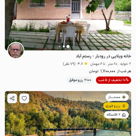
خانه ویلایی در رودبار - رستم آباد
2 خوابه . 80 متر . تا 6 مهمان
4.8
(79 نظر)
1٬700٬000
هر شب از
تومان
10% تخفیف از 5 شب
100+ رزرو موفق
مـمـتــــــاز
رزرو فوری
2 اقامتگاه