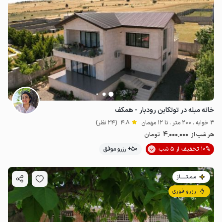
خانه مبله در توتکابن رودبار - همکف
3 خوابه . 200 متر . تا 12 مهمان
4.8
(24 نظر)
4٬000٬000
هر شب از
تومان
10% تخفیف از 5 شب
50+ رزرو موفق
مـمـتــــــاز
رزرو فوری