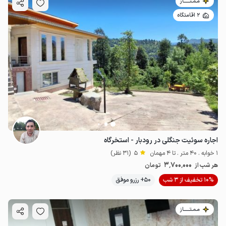
مـمـتــــــاز
2 اقامتگاه
اجاره سوئیت جنگلی در رودبار - استخرگاه
1 خوابه . 40 متر . تا 4 مهمان
5
(31 نظر)
3٬700٬000
هر شب از
تومان
10% تخفیف از 3 شب
50+ رزرو موفق
مـمـتــــــاز