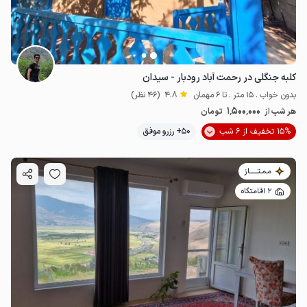
کلبه جنگلی در رحمت آباد رودبار - سیدان
بدون خواب . 15 متر . تا 6 مهمان
4.8
(46 نظر)
1٬500٬000
هر شب از
تومان
15% تخفیف از 6 شب
50+ رزرو موفق
مـمـتــــــاز
2 اقامتگاه