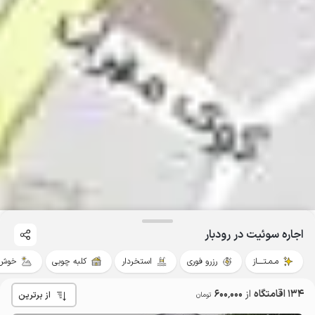
اجاره سوئیت در رودبار
مـمـتــــاز
رزرو فوری
استخردار
کلبه چوبی
خوش 
134 اقامتگاه
از
600٬000
از برترین
تومان