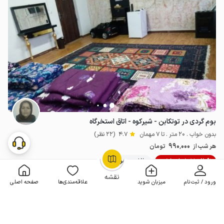
بوم گردی در توتکابن - شیرکوه - اتاق استخرگاه
بدون خواب . 20 متر . تا 7 مهمان
4.7
(22 نظر)
990٬000
هر شب از
تومان
20% تخفیف از 10 شب
20+ رزرو موفق
OpenStreetMap
©
نقشه
ورود / ثبت‌نام
میزبان شوید
علاقه‌مندی‌ها
صفحه اصلی
مـمـتــــــاز