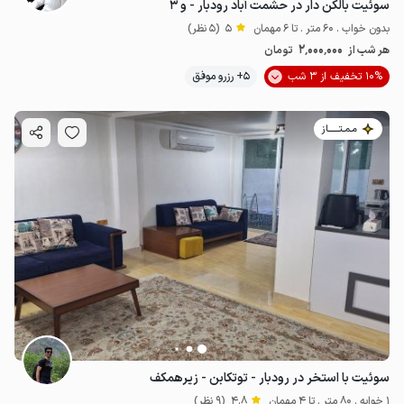
سوئیت بالکن دار در حشمت آباد رودبار - و ۳
بدون خواب . 60 متر . تا 6 مهمان
5
(5 نظر)
2٬000٬000
هر شب از
تومان
10% تخفیف از 3 شب
5+ رزرو موفق
مـمـتــــــاز
سوئیت با استخر در رودبار - توتکابن - زیرهمکف
1 خوابه . 80 متر . تا 4 مهمان
4.8
(9 نظر)