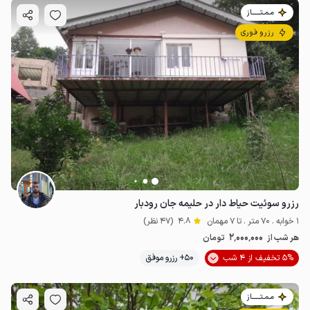
مـمـتــــــاز
رزرو فوری
رزرو سوئیت حیاط دار در حلیمه جان رودبار
1 خوابه . 70 متر . تا 7 مهمان
4.8
(47 نظر)
2٬000٬000
هر شب از
تومان
5% تخفیف از 4 شب
50+ رزرو موفق
مـمـتــــــاز