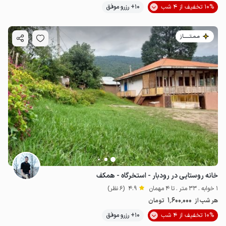
10% تخفیف از 4 شب
10+ رزرو موفق
مـمـتــــــاز
خانه روستایی در رودبار - استخرگاه - همکف
1 خوابه . 33 متر . تا 4 مهمان
4.9
(6 نظر)
1٬600٬000
هر شب از
تومان
10% تخفیف از 4 شب
10+ رزرو موفق