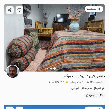
مـمـتــــــاز
خانه ویلایی در رودبار - خورگام
2 خوابه . 120 متر . تا 10 مهمان
4.9
(17 نظر)
1٬500٬000
هر شب از
تومان
20+ رزرو موفق