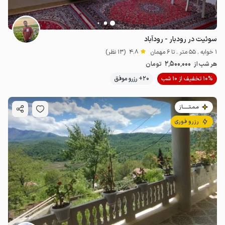
سوئیت در رودبار - رودآباد
1 خوابه . 55 متر . تا 6 مهمان
4.8
(13 نظر)
2٬500٬000
هر شب از
تومان
10% تخفیف از 10 شب
20+ رزرو موفق
مـمـتــــــاز
رزرو فوری