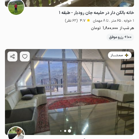
خانه بالکن دار در حلیمه جان رودبار - طبقه ۱
1 خوابه . 65 متر . تا 8 مهمان
4.7
(62 نظر)
1٬800٬000
هر شب از
تومان
100+ رزرو موفق
مـمـتــــــاز