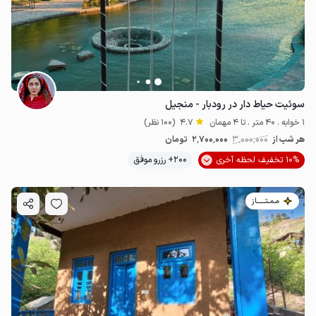
سوئیت حیاط دار در رودبار - منجیل
1 خوابه . 40 متر . تا 4 مهمان
4.7
(100 نظر)
هر شب از
3٬000٬000
2٬700٬000
تومان
10% تخفیف لحظه آخری
200+ رزرو موفق
مـمـتــــــاز
2.7
میلیون ت
4.7