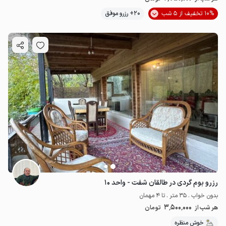
10% تخفیف از 5 شب
20+ رزرو موفق
رزرو بوم گردی در طالقان شفت - واحد ۱۰
بدون خواب . 35 متر . تا 4 مهمان
3٬500٬000
هر شب از
تومان
خوش منظره