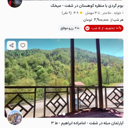
بوم گردی با منظره کوهستان در شفت - میخک
1 خوابه . 50 متر . تا 4 مهمان
4.9
(9 نظر)
2٬900٬000
هر شب از
تومان
10% تخفیف از 5 شب
10+ رزرو موفق
آپارتمان مبله در شفت - امامزاده ابراهیم - ط ۳
3
میلیون ت
5