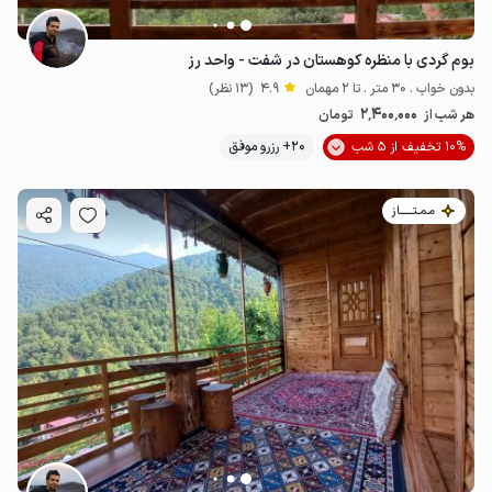
بوم گردی با منظره کوهستان در شفت - واحد رز
بدون خواب . 30 متر . تا 2 مهمان
4.9
(13 نظر)
2٬400٬000
هر شب از
تومان
10% تخفیف از 5 شب
20+ رزرو موفق
مـمـتــــــاز