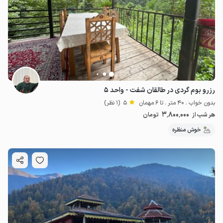
رزرو بوم گردی در طالقان شفت - واحد ۵
بدون خواب . 40 متر . تا 6 مهمان
5
(1 نظر)
3٬800٬000
هر شب از
تومان
خوش منظره