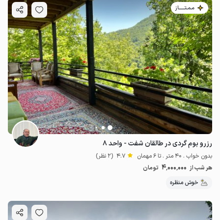
مـمـتــــــاز
رزرو بوم گردی در طالقان شفت - واحد ۸
بدون خواب . 40 متر . تا 6 مهمان
4.7
(2 نظر)
4٬000٬000
هر شب از
تومان
خوش منظره