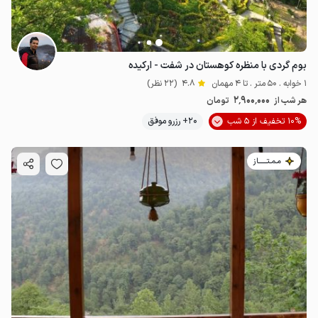
بوم گردی با منظره کوهستان در شفت - ارکیده
1 خوابه . 50 متر . تا 4 مهمان
4.8
(22 نظر)
2٬900٬000
هر شب از
تومان
10% تخفیف از 5 شب
20+ رزرو موفق
مـمـتــــــاز