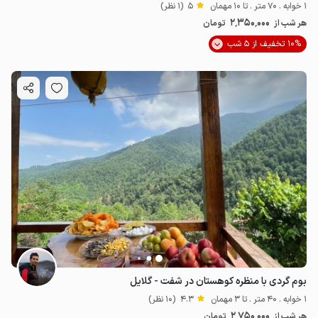
1 خوابه . 70 متر . تا 10 مهمان
5
(1 نظر)
2٬350٬000
هر شب از
تومان
10% تخفیف از 5 شب
بوم گردی با منظره کوهستان در شفت - گلایل
1 خوابه . 40 متر . تا 3 مهمان
4.3
(10 نظر)
2٬750٬000
هر شب از
تومان