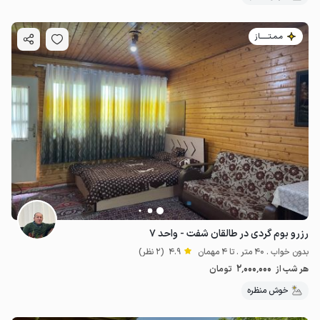
مـمـتــــــاز
رزرو بوم گردی در طالقان شفت - واحد ۷
بدون خواب . 40 متر . تا 4 مهمان
4.9
(2 نظر)
2٬000٬000
هر شب از
تومان
خوش منظره