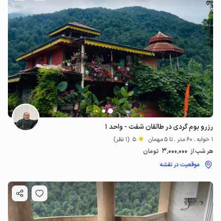
رزرو بوم گردی در طالقان شفت - واحد ۱
1 خوابه . 60 متر . تا 5 مهمان
5
(1 نظر)
3٬000٬000
هر شب از
تومان
موقعیت در نقشه