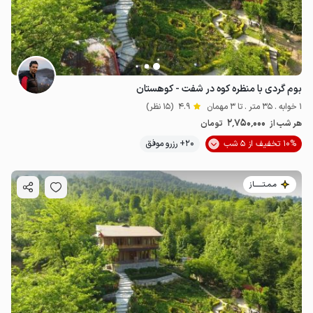
بوم گردی با منظره کوه در شفت - کوهستان
1 خوابه . 35 متر . تا 3 مهمان
4.9
(15 نظر)
2٬750٬000
هر شب از
تومان
10% تخفیف از 5 شب
20+ رزرو موفق
مـمـتــــــاز