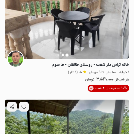
خانه تراس دار شفت - روستای طالقان - ط سوم
1 خوابه . 100 متر . تا 9 مهمان
5
(1 نظر)
3٬540٬000
هر شب از
تومان
10% تخفیف از 4 شب