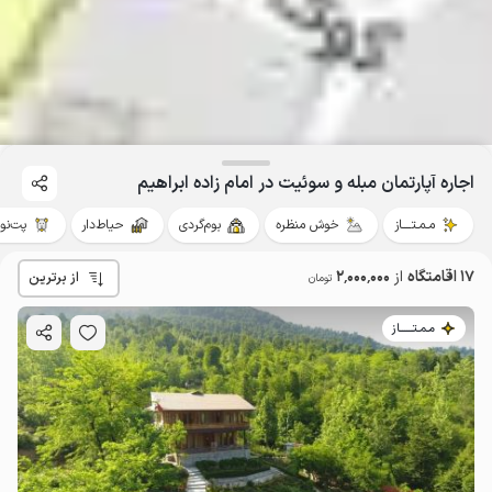
اجاره آپارتمان مبله و سوئیت در امام زاده ابراهیم
مـمـتــــاز
خوش منظره
بوم‌گردی
حیاط‌دار
پت‌نوا
17 اقامتگاه
از
2٬000٬000
از برترین
تومان
مـمـتــــــاز