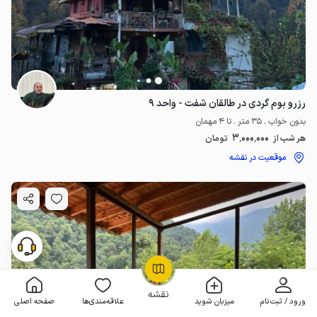
رزرو بوم گردی در طالقان شفت - واحد ۹
بدون خواب . 35 متر . تا 4 مهمان
3٬000٬000
هر شب از
تومان
موقعیت در نقشه
OpenStreetMap
©
نقشه
ورود / ثبت‌نام
میزبان شوید
علاقه‌مندی‌ها
صفحه اصلی