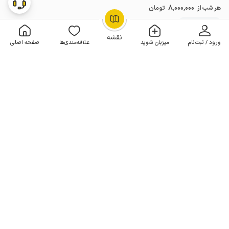
8٬000٬000
هر شب از
تومان
10+ رزرو موفق
OpenStreetMap
©
نقشه
ورود / ثبت‌نام
میزبان شوید
علاقه‌مندی‌ها
صفحه اصلی
رزرو فوری
ویلا با معماری کلاسیک در زردنجان اصفهان
2 خوابه . 110 متر . تا 15 مهمان
4.1
(30 نظر)
هر شب از
4٬500٬000
4٬050٬000
تومان