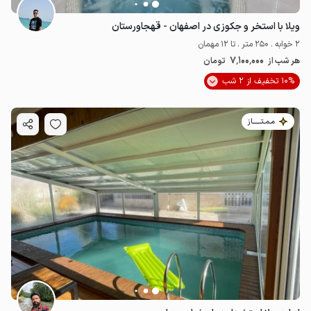
ویلا با استخر و جکوزی در اصفهان - قهجاورستان
2 خوابه . 250 متر . تا 12 مهمان
7٬100٬000
هر شب از
تومان
10% تخفیف از 2 شب
مـمـتــــــاز