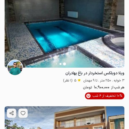
ویلا دوبلکس استخردار در باغ بهادران
3 خوابه . 250 متر . تا 9 مهمان
5
(1 نظر)
10٬900٬000
هر شب از
تومان
10% تخفیف از 6 شب