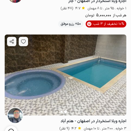
اجاره ویلا استخردار در اصفهان - جار
1 خوابه . 95 متر . تا 8 مهمان
4.7
(48 نظر)
5٬000٬000
هر شب از
تومان
10% تخفیف از 3 شب
50+ رزرو موفق
اجاره ویلا استخردار در اصفهان - هتم آباد
3 خوابه . 200 متر . تا 10 مهمان
4.2
(9 نظر)