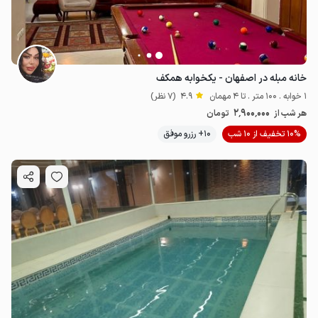
خانه مبله در اصفهان - یکخوابه همکف
1 خوابه . 100 متر . تا 4 مهمان
4.9
(7 نظر)
2٬900٬000
هر شب از
تومان
10% تخفیف از 10 شب
10+ رزرو موفق