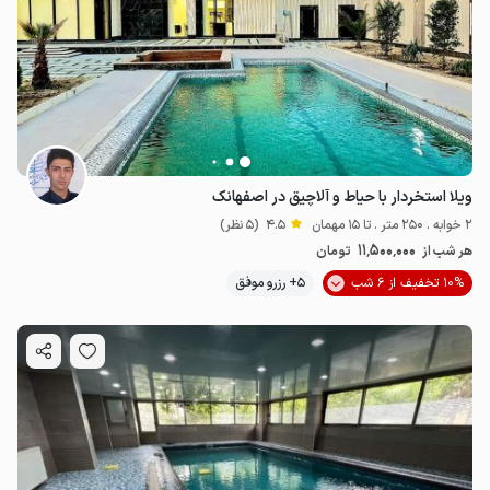
ویلا استخردار با حیاط و آلاچیق در اصفهانک
2 خوابه . 250 متر . تا 15 مهمان
4.5
(5 نظر)
11٬500٬000
هر شب از
تومان
10% تخفیف از 6 شب
5+ رزرو موفق