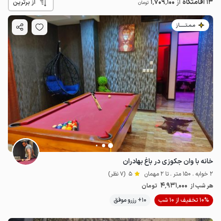
13 اقامتگاه
از
1٬709٬100
از برترین
تومان
مـمـتــــــاز
خانه با وان جکوزی در باغ بهادران
2 خوابه . 150 متر . تا 2 مهمان
5
(7 نظر)
4٬931٬000
هر شب از
تومان
10% تخفیف از 10 شب
10+ رزرو موفق