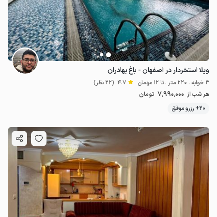
ویلا استخردار در اصفهان - باغ بهادران
3 خوابه . 220 متر . تا 12 مهمان
4.7
(22 نظر)
7٬990٬000
هر شب از
تومان
20+ رزرو موفق