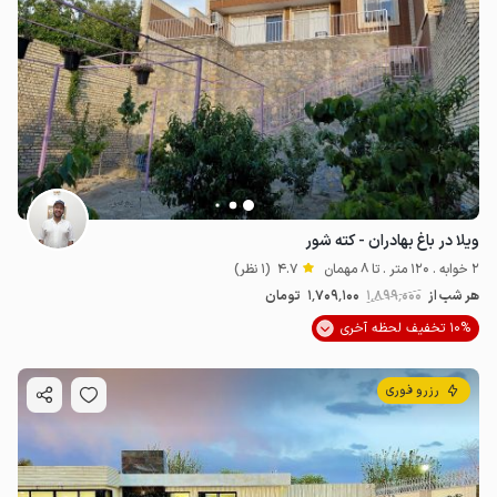
ویلا در باغ بهادران - کته شور
2 خوابه . 120 متر . تا 8 مهمان
4.7
(1 نظر)
هر شب از
1٬899٬000
1٬709٬100
تومان
10.9
میلیون ت
5
10% تخفیف لحظه آخری
رزرو فوری