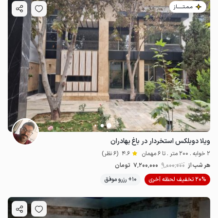
مـمـتــــــاز
ویلا دوبلکس استخردار در باغ بهادران
2 خوابه . 200 متر . تا 6 مهمان
4.6
(6 نظر)
هر شب از
9٬000٬000
7٬200٬000
تومان
20% تخفیف لحظه آخری
10+ رزرو موفق