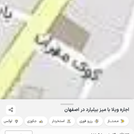
اجاره ویلا با میز بیلیارد در اصفهان
مـمـتــــاز
رزرو فوری
استخردار
جکوزی
لوکس