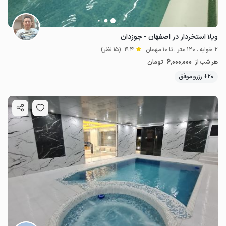
ویلا استخردار در اصفهان - جوزدان
2 خوابه . 120 متر . تا 10 مهمان
4.4
(15 نظر)
6٬000٬000
هر شب از
تومان
20+ رزرو موفق