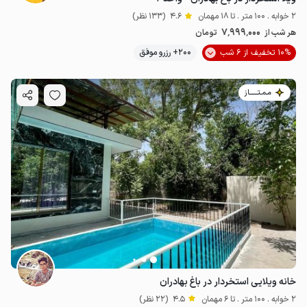
2 خوابه . 100 متر . تا 18 مهمان
4.6
(133 نظر)
7٬999٬000
هر شب از
تومان
10% تخفیف از 6 شب
200+ رزرو موفق
مـمـتــــــاز
خانه ویلایی استخردار در باغ بهادران
2 خوابه . 100 متر . تا 6 مهمان
4.5
(22 نظر)