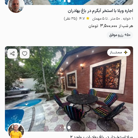
اجاره ویلا با استخر آبگرم در باغ بهادران
1 خوابه . 50 متر . تا 5 مهمان
4.7
(35 نظر)
3٬500٬000
هر شب از
تومان
50+ رزرو موفق
مـمـتــــــاز
3.5
میلیون ت
4.7
ویلا استخردار در باغ بهادران - واحد ۲