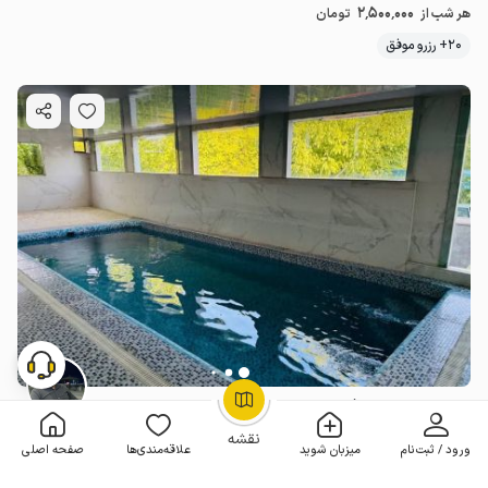
2٬500٬000
هر شب از
تومان
20+ رزرو موفق
ویلا استخردار در باغ بهادران
OpenStreetMap
©
2 خوابه . 120 متر . تا 10 مهمان
3.5
(10 نظر)
نقشه
ورود / ثبت‌نام
میزبان شوید
علاقه‌مندی‌ها
صفحه اصلی
5٬000٬000
هر شب از
تومان