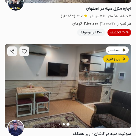
اجاره منزل مبله در اصفهان
2 خوابه . 95 متر . تا 7 مهمان
4.7
(184 نظر)
هر شب از
3٬000٬000
2٬100٬000
تومان
30% تخفیف
200+ رزرو موفق
مـمـتــــــاز
رزرو فوری
سوئیت مبله در کاشان - زیر همکف