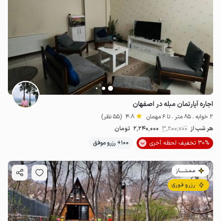
اجاره آپارتمان مبله در اصفهان
2 خوابه . 85 متر . تا 6 مهمان
4.8
(55 نظر)
هر شب از
3٬200٬000
2٬240٬000
تومان
2.77
میلیون ت
4.8
30% تخفیف لحظه آخری
100+ رزرو موفق
مـمـتــــــاز
رزرو فوری