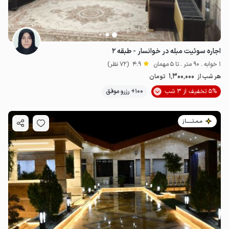
اجاره سوئیت مبله در خوانسار - طبقه ۲
1 خوابه . 90 متر . تا 5 مهمان
4.9
(72 نظر)
1٬300٬000
هر شب از
تومان
5% تخفیف از 3 شب
100+ رزرو موفق
مـمـتــــــاز