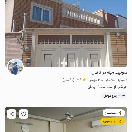
سوئیت مبله در کاشان
1 خوابه . 70 متر . تا 6 مهمان
4.9
(90 نظر)
1٬000٬000
هر شب از
تومان
100+ رزرو موفق
مـمـتــــــاز
رزرو فوری