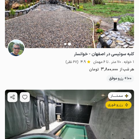
1.3
میلیون ت
4.9
کلبه سوئیسی در اصفهان - خوانسار
1 خوابه . 70 متر . تا 6 مهمان
4.9
(67 نظر)
3٬800٬000
هر شب از
تومان
100+ رزرو موفق
مـمـتــــــاز
رزرو فوری
5.5
میلیون ت
4.9