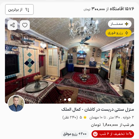
1576 اقامتگاه
از
300٬000
از برترین
تومان
مـمـتــــــاز
رزرو فوری
منزل سنتی دربست در کاشان - کمال الملک
2 خوابه . 140 متر . تا 10 مهمان
5
(240 نظر)
1٬800٬000
هر شب از
تومان
10% تخفیف از 6 شب
200+ رزرو موفق