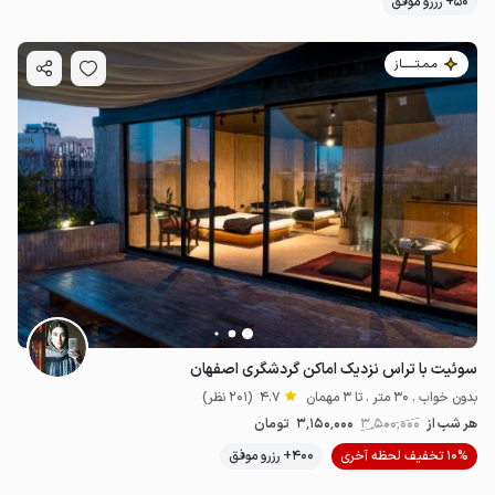
50+ رزرو موفق
مـمـتــــــاز
سوئیت با تراس نزدیک اماکن گردشگری اصفهان
بدون خواب . 30 متر . تا 3 مهمان
4.7
(201 نظر)
هر شب از
3٬500٬000
3٬150٬000
تومان
10% تخفیف لحظه آخری
400+ رزرو موفق