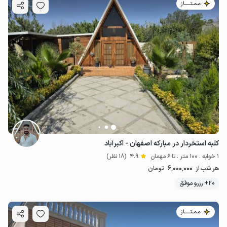
مـمـتــــــاز
کلبه استخردار در مبارکه اصفهان - اکبرآباد
1 خوابه . 100 متر . تا 6 مهمان
4.9
(18 نظر)
6٬000٬000
هر شب از
تومان
20+ رزرو موفق
مـمـتــــــاز