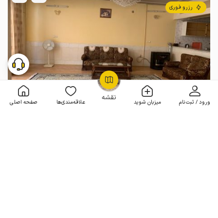
رزرو فوری
OpenStreetMap
©
نقشه
ورود / ثبت‌نام
میزبان شوید
علاقه‌مندی‌ها
صفحه اصلی
سوئیت مبله در اصفهان
1 خوابه . 70 متر . تا 4 مهمان
5
(117 نظر)
980٬000
هر شب از
تومان
100+ رزرو موفق
مـمـتــــــاز