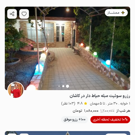
مـمـتــــــاز
رزرو سوئیت مبله حیاط دار در کاشان
1 خوابه . 30 متر . تا 5 مهمان
4.8
(103 نظر)
هر شب از
1٬200٬000
1٬080٬000
تومان
10% تخفیف لحظه آخری
100+ رزرو موفق