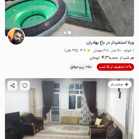
ویلا استخردار در باغ بهادران
1 خوابه . 70 متر . تا 6 مهمان
4.7
(35 نظر)
4٬310٬000
هر شب از
تومان
10% تخفیف از 15 شب
50+ رزرو موفق
مـمـتــــــاز