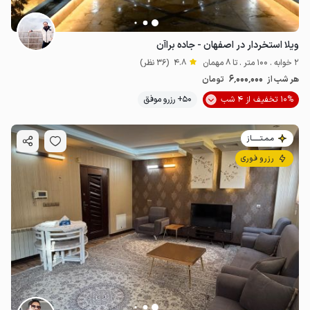
ویلا استخردار در اصفهان - جاده براآن
2 خوابه . 100 متر . تا 8 مهمان
4.8
(36 نظر)
6٬000٬000
هر شب از
تومان
10% تخفیف از 4 شب
50+ رزرو موفق
مـمـتــــــاز
رزرو فوری