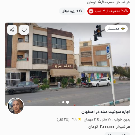
5٬500٬000
هر شب از
تومان
20% تخفیف از 3 شب
20+ رزرو موفق
مـمـتــــــاز
اجاره سوئیت مبله در اصفهان
بدون خواب . 70 متر . تا 3 مهمان
4.9
(25 نظر)
2٬000٬000
هر شب از
تومان