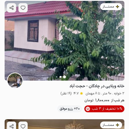
مـمـتــــــاز
خانه ویلایی در چادگان - حجت آباد
2 خوابه . 90 متر . تا 8 مهمان
4.7
(19 نظر)
1٬800٬000
هر شب از
تومان
10% تخفیف از 3 شب
20+ رزرو موفق
مـمـتــــــاز