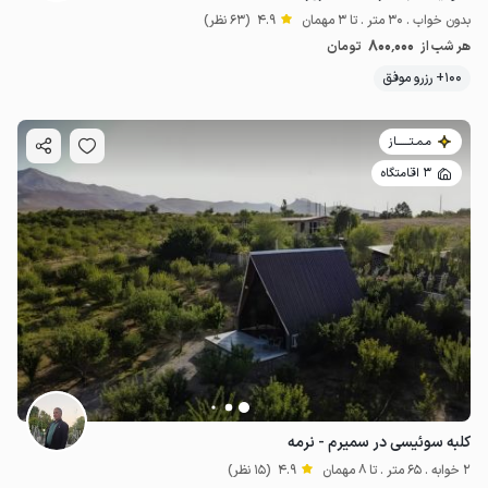
بدون خواب . 30 متر . تا 3 مهمان
4.9
(63 نظر)
800٬000
هر شب از
تومان
100+ رزرو موفق
مـمـتــــــاز
3 اقامتگاه
کلبه سوئیسی در سمیرم - نرمه
2 خوابه . 65 متر . تا 8 مهمان
4.9
(15 نظر)