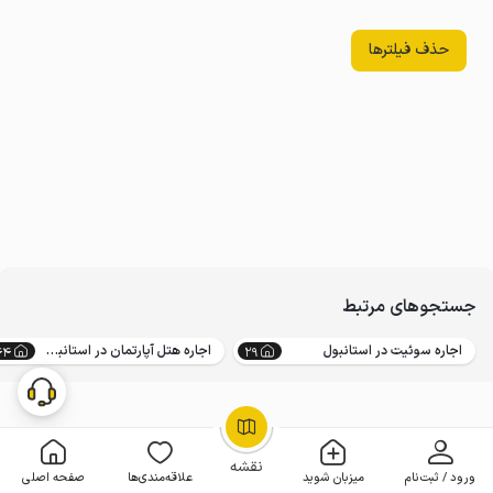
حذف فیلترها
جستجوهای مرتبط
اجاره سوئیت در استانبول
اجاره هتل آپارتمان در استانبول
44
29
OpenStreetMap
©
نقشه
ورود / ثبت‌نام
میزبان شوید
علاقه‌مندی‌ها
صفحه اصلی