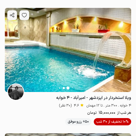
ویلا استخردار در ایزدشهر - امیرآباد - ۴ خوابه
4 خوابه . 300 متر . تا 12 مهمان
4.6
(30 نظر)
15٬000٬000
هر شب از
تومان
10% تخفیف از 30 شب
50+ رزرو موفق