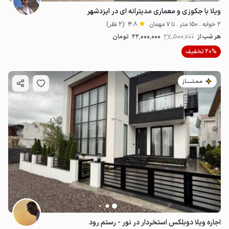
ویلا با جکوزی و معماری مدیترانه ای در ایزدشهر
2 خوابه . 150 متر . تا 7 مهمان
4.8
(2 نظر)
هر شب از
27٬500٬000
22٬000٬000
تومان
20% تخفیف
مـمـتــــــاز
اجاره ویلا دوبلکس استخردار در نور - رستم رود