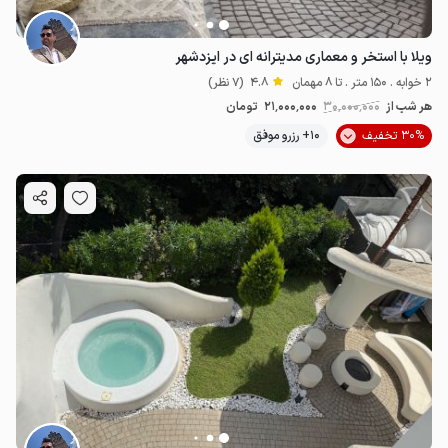
ویلا با استخر و معماری مدیترانه ای در ایزدشهر
2 خوابه . 150 متر . تا 8 مهمان
4.8
(7 نظر)
هر شب از
30٬000٬000
21٬000٬000
تومان
30% تخفیف
10+ رزرو موفق