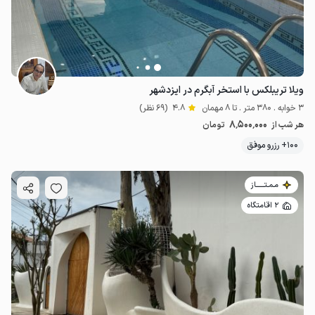
ویلا تریبلکس با استخر آبگرم در ایزدشهر
3 خوابه . 380 متر . تا 8 مهمان
4.8
(69 نظر)
8٬500٬000
هر شب از
تومان
100+ رزرو موفق
مـمـتــــــاز
2 اقامتگاه