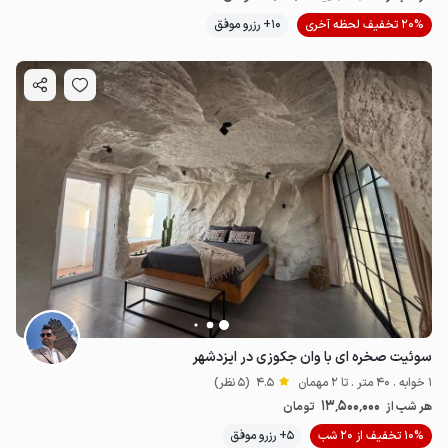
20% تخفیف لحظه آخری
10+ رزرو موفق
سوئیت صخره ای با وان جکوزی در ایزدشهر
1 خوابه . 40 متر . تا 2 مهمان
4.5
(5 نظر)
13٬500٬000
هر شب از
تومان
10% تخفیف از 20 شب
5+ رزرو موفق