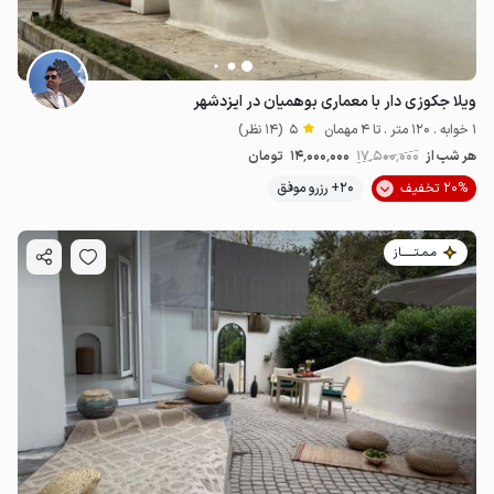
ویلا جکوزی دار با معماری بوهمیان در ایزدشهر
1 خوابه . 120 متر . تا 4 مهمان
5
(14 نظر)
هر شب از
17٬500٬000
14٬000٬000
تومان
20% تخفیف
20+ رزرو موفق
مـمـتــــــاز
20
میلیون ت
5