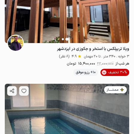
ویلا تریپلکس با استخر و جکوزی در ایزدشهر
3 خوابه . 340 متر . تا 20 مهمان
4.9
(8 نظر)
هر شب از
22٬000٬000
15٬400٬000
تومان
30% تخفیف
10+ رزرو موفق
مـمـتــــــاز