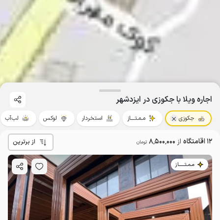
اجاره ویلا با جکوزی در ایزدشهر
جکوزی
مـمـتــــاز
استخردار
لوکس
لب‌آب
12 اقامتگاه
از
8٬500٬000
از برترین
تومان
مـمـتــــــاز