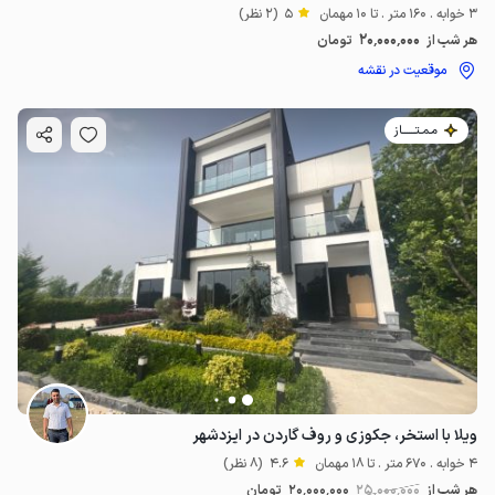
3 خوابه . 160 متر . تا 10 مهمان
5
(2 نظر)
20٬000٬000
هر شب از
تومان
موقعیت در نقشه
مـمـتــــــاز
ویلا با استخر، جکوزی و روف گاردن در ایزدشهر
4 خوابه . 670 متر . تا 18 مهمان
4.6
(8 نظر)
هر شب از
25٬000٬000
20٬000٬000
تومان