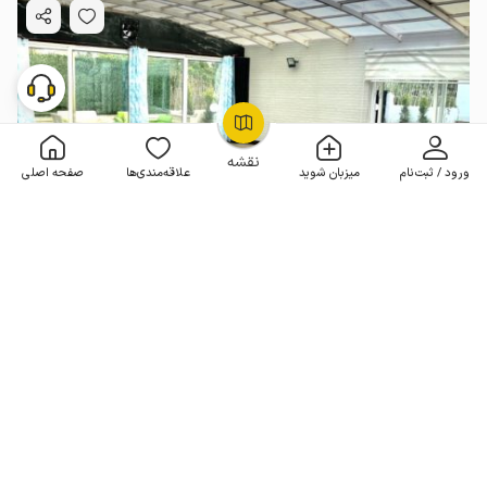
OpenStreetMap
©
نقشه
ورود / ثبت‌نام
میزبان شوید
علاقه‌مندی‌ها
صفحه اصلی
ویلا استخردار نزدیک به دریا در ایزدشهر
3 خوابه . 280 متر . تا 9 مهمان
4.4
(12 نظر)
9٬500٬000
هر شب از
تومان
10% تخفیف از 10 شب
20+ رزرو موفق