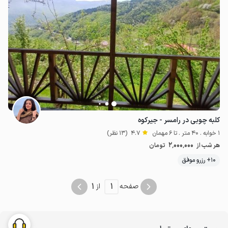
کلبه چوبی در رامسر - جیرکوه
1 خوابه . 40 متر . تا 6 مهمان
4.7
(13 نظر)
2٬000٬000
هر شب از
تومان
10+ رزرو موفق
1
1
صفحه
از