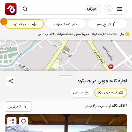
جیرکوه
1
تاریخ سفر
تعداد نفرات
سایر فیلترها
برای مشاهده نتایج دقیق‌تر،
تاریخ سفر
و
تعداد نفرات
را انتخاب نمایید
2
میلیون ت
4.7
اجاره کلبه چوبی در جیرکوه
کلبه چوبی
ییلاقی
1 اقامتگاه
از
2٬000٬000
از برترین
تومان