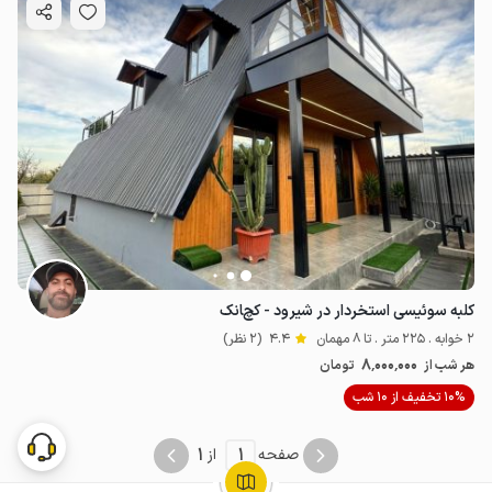
کلبه سوئیسی استخردار در شیرود - کچانک
2 خوابه . 225 متر . تا 8 مهمان
4.4
(2 نظر)
8٬000٬000
هر شب از
تومان
10% تخفیف از 10 شب
1
1
صفحه
از