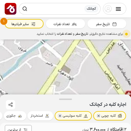
کچانک
1
تاریخ سفر
تعداد نفرات
سایر فیلترها
برای مشاهده نتایج دقیق‌تر،
تاریخ سفر
و
تعداد نفرات
را انتخاب نمایید
اجاره کلبه در کچانک
کلبه چوبی
کلبه سوئیسی
استخردار
جکوزی
2 اقامتگاه
از
3٬600٬000
از برترین
تومان