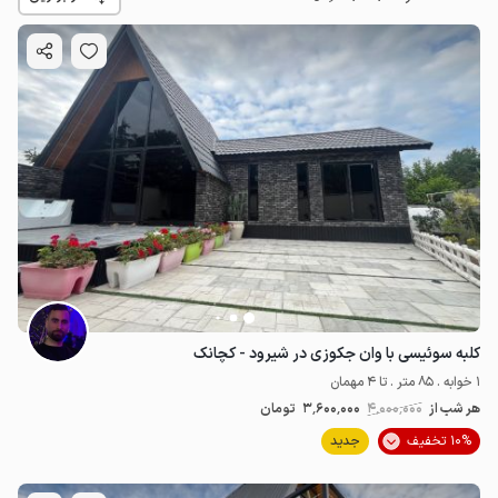
8
میلیون ت
4.4
کلبه سوئیسی با وان جکوزی در شیرود - کچانک
1 خوابه . 85 متر . تا 4 مهمان
هر شب از
4٬000٬000
3٬600٬000
تومان
10% تخفیف
جدید