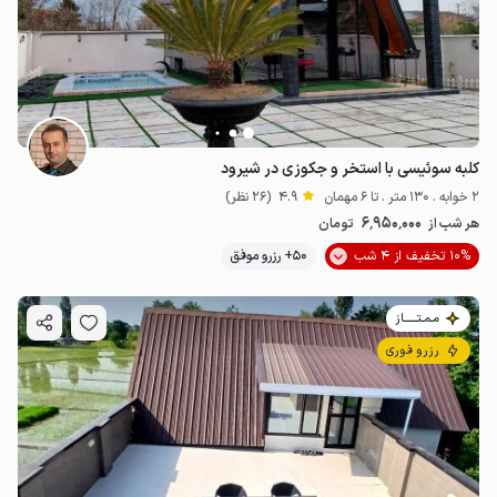
کلبه سوئیسی با استخر و جکوزی در شیرود
2 خوابه . 130 متر . تا 6 مهمان
4.9
(26 نظر)
6٬950٬000
هر شب از
تومان
10% تخفیف از 4 شب
50+ رزرو موفق
مـمـتــــــاز
رزرو فوری
5
میلیون ت
4.9