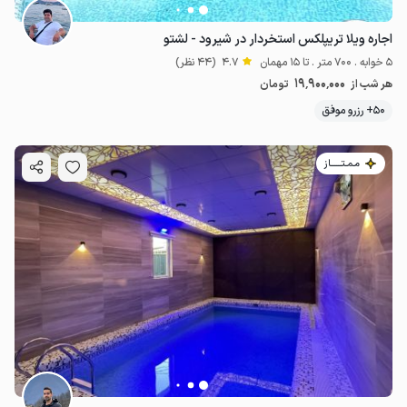
اجاره ویلا تریپلکس استخردار در شیرود - لشتو
5 خوابه . 700 متر . تا 15 مهمان
4.7
(44 نظر)
19٬900٬000
هر شب از
تومان
50+ رزرو موفق
مـمـتــــــاز