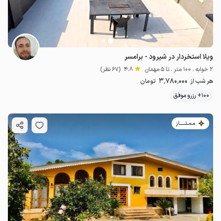
ویلا استخردار در شیرود - برامسر
2 خوابه . 100 متر . تا 5 مهمان
4.8
(67 نظر)
3٬780٬000
هر شب از
تومان
100+ رزرو موفق
مـمـتــــــاز