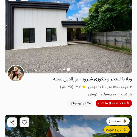
ویلا با استخر و جکوزی شیرود - نورالدین محله
3 خوابه . 150 متر . تا 10 مهمان
4.7
(45 نظر)
10٬800٬000
هر شب از
تومان
10% تخفیف از 10 شب
50+ رزرو موفق
مـمـتــــــاز
رزرو فوری