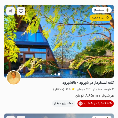
مـمـتــــــاز
رزرو فوری
کلبه استخردار در شیرود - بالاشیرود
2 خوابه . 100 متر . تا 4 مهمان
4.8
(70 نظر)
8٬950٬000
هر شب از
تومان
10% تخفیف از 5 شب
100+ رزرو موفق