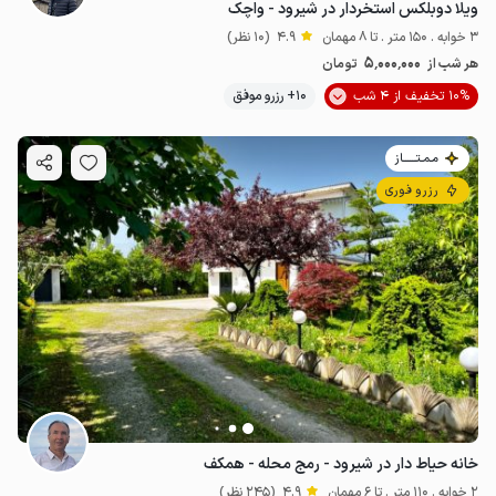
ویلا دوبلکس استخردار در شیرود - واچک
3 خوابه . 150 متر . تا 8 مهمان
4.9
(10 نظر)
5٬000٬000
هر شب از
تومان
10% تخفیف از 4 شب
10+ رزرو موفق
مـمـتــــــاز
رزرو فوری
خانه حیاط دار در شیرود - رمج محله - همکف
2 خوابه . 110 متر . تا 6 مهمان
4.9
(245 نظر)