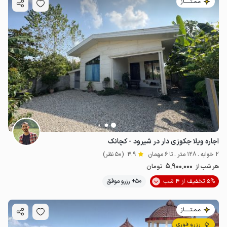
مـمـتــــــاز
اجاره ویلا جکوزی دار در شیرود - کچانک
2 خوابه . 128 متر . تا 6 مهمان
4.9
(50 نظر)
5٬900٬000
هر شب از
تومان
5% تخفیف از 4 شب
50+ رزرو موفق
مـمـتــــــاز
رزرو فوری