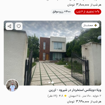
3٬800٬000
هر شب از
تومان
10% تخفیف از 6 شب
400+ رزرو موفق
مـمـتــــــاز
ویلا دوبلکس استخردار در شیرود - لزربن
2 خوابه . 180 متر . تا 6 مهمان
4.8
(89 نظر)
3٬990٬000
هر شب از
تومان