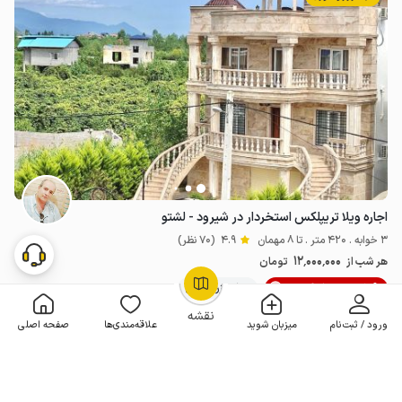
اجاره ویلا تریپلکس استخردار در شیرود - لشتو
3 خوابه . 420 متر . تا 8 مهمان
4.9
(70 نظر)
12٬000٬000
هر شب از
تومان
10% تخفیف از 6 شب
100+ رزرو موفق
OpenStreetMap
©
نقشه
ورود / ثبت‌نام
میزبان شوید
علاقه‌مندی‌ها
صفحه اصلی
مـمـتــــــاز