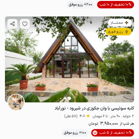
10% تخفیف از 10 شب
200+ رزرو موفق
مـمـتــــــاز
رزرو فوری
کلبه سوئیسی با وان جکوزی در شیرود - نورآباد
2 خوابه . 90 متر . تا 6 مهمان
4.8
(57 نظر)
3٬950٬000
هر شب از
تومان
10% تخفیف از 5 شب
100+ رزرو موفق