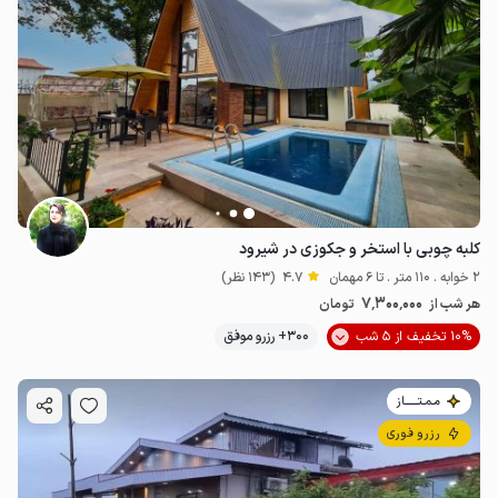
کلبه چوبی با استخر و جکوزی در شیرود
2 خوابه . 110 متر . تا 6 مهمان
4.7
(143 نظر)
7٬300٬000
هر شب از
تومان
10% تخفیف از 5 شب
300+ رزرو موفق
مـمـتــــــاز
رزرو فوری