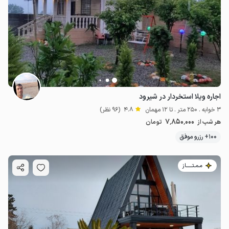
اجاره ویلا استخردار در شیرود
3 خوابه . 250 متر . تا 12 مهمان
4.8
(96 نظر)
7٬850٬000
هر شب از
تومان
100+ رزرو موفق
مـمـتــــــاز