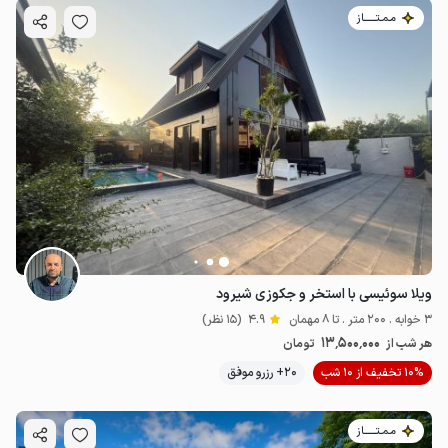
مـمـتــــــاز
ویلا سوئیسی با استخر و جکوزی شیرود
3 خوابه . 200 متر . تا 8 مهمان
4.9
(15 نظر)
13٬500٬000
هر شب از
تومان
10% تخفیف از 10 شب
20+ رزرو موفق
مـمـتــــــاز