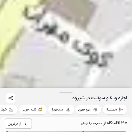
اجاره ویلا و سوئیت در شیرود
مـمـتــــاز
رزرو فوری
استخردار
کلبه چوبی
خوش 
197 اقامتگاه
از
1٬000٬000
از برترین
تومان