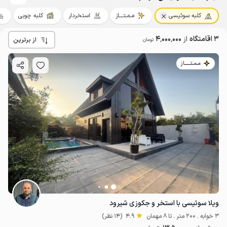
کلبه سوئیسی
مـمـتــــاز
استخردار
کلبه چوبی
3 اقامتگاه
از
4٬000٬000
از برترین
تومان
مـمـتــــــاز
ویلا سوئیسی با استخر و جکوزی شیرود
3 خوابه . 200 متر . تا 8 مهمان
4.9
(14 نظر)
13.5
میلیون ت
4.9