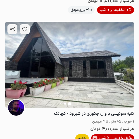
13٬500٬000
هر شب از
تومان
10% تخفیف از 10 شب
20+ رزرو موفق
کلبه سوئیسی با وان جکوزی در شیرود - کچانک
1 خوابه . 85 متر . تا 4 مهمان
4٬000٬000
هر شب از
تومان
10% تخفیف از 5 شب
جدید