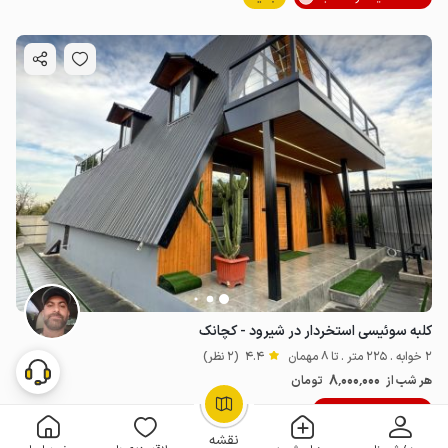
کلبه سوئیسی استخردار در شیرود - کچانک
2 خوابه . 225 متر . تا 8 مهمان
4.4
(2 نظر)
8٬000٬000
هر شب از
تومان
10% تخفیف از 10 شب
OpenStreetMap
©
نقشه