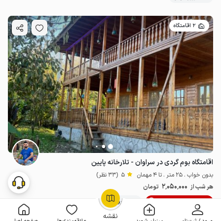
2 اقامتگاه
اقامتگاه بوم گردی در سراوان - تلارخانه پایین
بدون خواب . 25 متر . تا 4 مهمان
5
(33 نظر)
2٬050٬000
هر شب از
تومان
10% تخفیف از 6 شب
50+ رزرو موفق
OpenStreetMap
©
نقشه