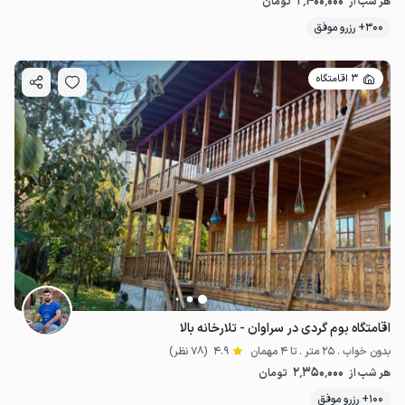
2٬400٬000
هر شب از
تومان
300+ رزرو موفق
3 اقامتگاه
اقامتگاه بوم گردی در سراوان - تلارخانه بالا
بدون خواب . 25 متر . تا 4 مهمان
4.9
(78 نظر)
2٬350٬000
هر شب از
تومان
100+ رزرو موفق