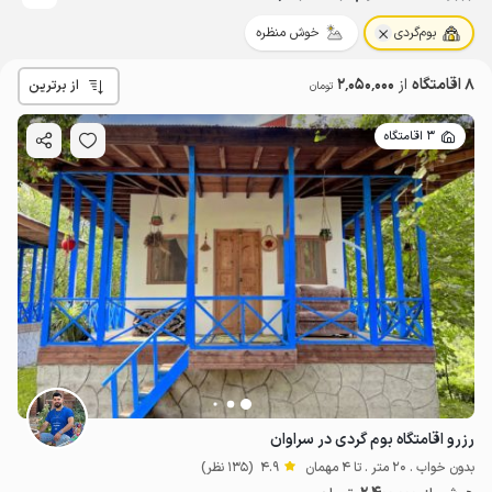
بوم‌گردی
خوش منظره
8 اقامتگاه
از
2٬050٬000
از برترین
تومان
3 اقامتگاه
رزرو اقامتگاه بوم گردی در سراوان
بدون خواب . 20 متر . تا 4 مهمان
4.9
(135 نظر)
2.4
میلیون ت
4.9